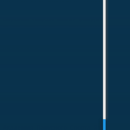
навигацию, лоцию, метеорологию, устройство
судов и морские традиции, а также принимать
участие в соревнованиях и морских походах.
Спортсмены «Морской школы» тренируются
на капитанских гичках — парусно-гребных
шлюпках длиной 12 метров. Многие
выпускники впоследствии поступают в
морские вузы и профессии, связанные с
флотом и судоходством.
Академия парусного спорта
Академия Парусного Спорта Яхт-