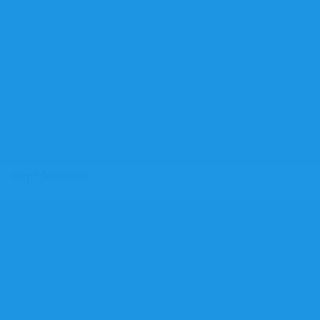
исторического парусника «Двенадцать Апостолов
лаборатории, практические классы, программы начальн
морской подготовки. Второй — учебный флот и верфь к
«живая лаборатория»: практика на действующих суда
участие в строительстве и ремонте. Третий — практическ
центр на форте «Тотлебен», максимально приближенный
условиям реальной морской службы. Вместе три элемен
обеспечивают последовательный путь от первых шагов
море до осознанного выбора морской профессии.
Форт Тотлебен
Форт Тотлебен
С 2021 года форт «Тотлебен» находится в аренде у ЯКСПб
с обязательством по восстановлению объекта культурно
наследия федерального значения. На средства клу
ведутся научно-исследовательские работы и устраняют
последствия многолетнего запустения. Форт открыт д