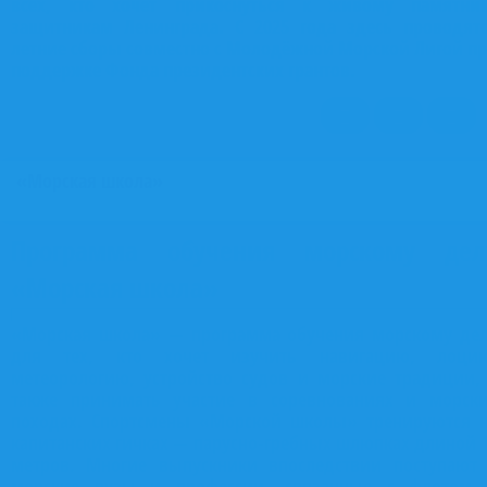
всех, кто хочет прикоснуться к живому памятни
защитникам Ленинграда. С 2025 года здесь проводят
летние сборы совместно с Молодёжной Морской Лигой п
поддержке Фонда президентских грантов.
«Морская школа»
Программа обучения морскому дел
«Морская школа»
«Морская школа» — программа обучения морскому де
для тех, кто хочет изучить навигацию, лоцию
метеорологию, устройство судов и морские традиции,
также принимать участие в соревнованиях и морск
походах. Спортсмены «Морской школы» тренируются 
капитанских гичках — парусно-гребных шлюпках длиной 
метров. Многие выпускники впоследствии поступают
морские вузы и профессии, связанные с флотом