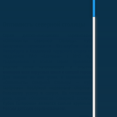
Оптимисты северной столицы
Серия детско-юношеских соревнований
«Оптимисты Северной Столицы. Кубок
Газпрома» проводится Яхт-клубом Санкт-
Петербурга и Академией парусного спорта при
поддержке ПАО «Газпром» с 2012 года.
Традиционно в этапах серии принимают
участие сотни начинающих и опытных
юниоров всех парусных школ и секций города.
Для многих из них успех в соревнованиях
«Оптимисты Северной Столицы — Кубок
Газпрома» послужил надежным стартом к
большому успеху в спорте. На сегодняшний
день серия «Оптимисты Северной столицы.
Кубок Газпрома» является самым крупным в
России детским соревнованием.