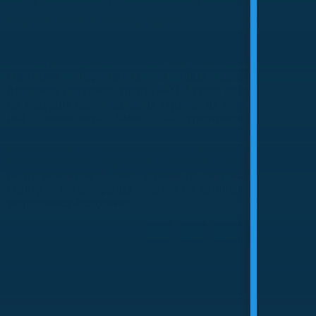
клуба Санкт-Петербурга
Детская парусная школа Яхт-клуба Санкт-
Петербурга основана в 2010 году (до 2012 гг. —
спортклуб «Парусник»). За годы работы
Академия парусного спорта ЯКСПб стала одной
из ведущих парусных школ страны. На пике в
ней занимались более 500 спортсменов.
Благодаря работе Академии в нашем городе
значительно увеличилось количество
занимающихся парусным спортом детей.
Почти половина сборной страны по парусному
спорту — петербуржцы, многие из которых —
Оптимисты северной столицы
выпускники Академии.