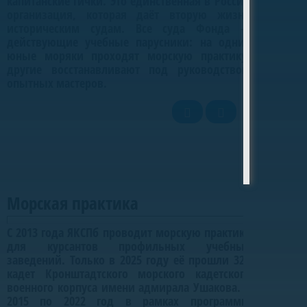
капитанские гички. Это единственная в России
организация, которая даёт вторую жизнь
историческим судам. Все суда Фонда —
действующие учебные парусники: на одних
юные моряки проходят морскую практику,
другие восстанавливают под руководством
опытных мастеров.
Морская практика
Морская практика
С 2013 года ЯКСПб проводит морскую практику
для курсантов профильных учебных
заведений. Только в 2025 году её прошли 320
кадет Кронштадтского морского кадетского
военного корпуса имени адмирала Ушакова. С
2015 по 2022 год в рамках программы