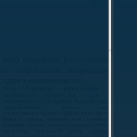
Фонд поддержки классических яхт
Фонд поддержки, реконструкции
и возрождения исторических
судов и классических яхт
Фонд поддержки, реконструкции и
возрождения исторических судов и
классических яхт объединяет более 20 судов,
представляющих разные эпохи
отечественного парусного флота: копия ботика
Петра I, первая железная яхта Российской
Империи «Утеха», шхуна «Надежда» (1912 г.
постройки), гафельный куттер «Лукулл»,