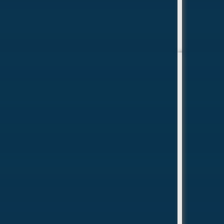
«Морская перспектива»
Центр начальной морской
подготовки и патриотического
воспитания «Морская
перспектива»
Морская программа объединяет три ключевых
элемента. Первый — многофункциональный
учебный центр на базе исторического
парусника «Двенадцать Апостолов»:
лаборатории, практические классы,
программы начальной морской подготовки.
Второй — учебный флот и верфь как «живая
лаборатория»: практика на действующих
судах, участие в строительстве и ремонте.