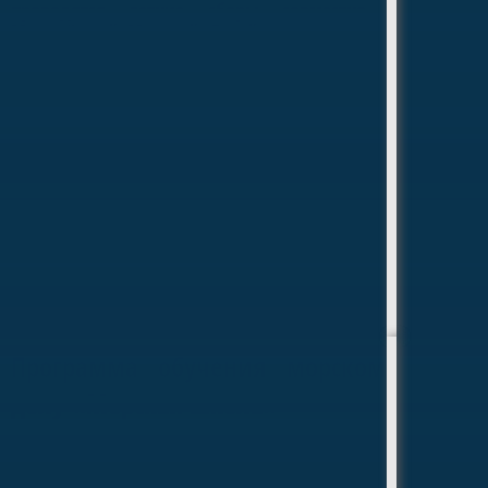
проводятся летние сборы совместно с
Молодёжной Морской Лигой при поддержке
Фонда президентских грантов.
«Морская школа»
Программа обучения морскому
делу «Морская школа»
«Морская школа» — программа обучения
морскому делу для тех, кто хочет изучить