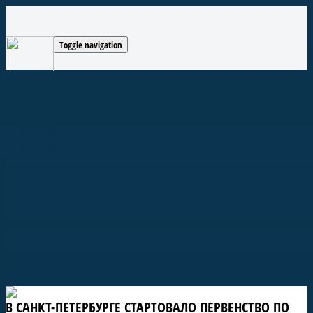
Toggle navigation
В САНКТ-ПЕТЕРБУРГЕ СТАРТОВАЛО ПЕРВЕНСТВО ПО