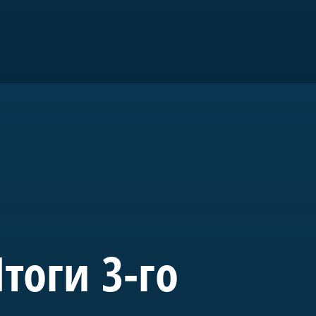
ром».
го
тоги 3-го