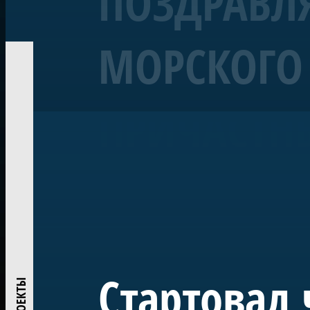
ПОЗДРАВЛЯ
МОРСКОГО 
Корабль «Полтава»
Линейный 54-пушечный ко
ПРИЧАСТН
Воссозданный корабль Петровской эпохи — один из 
«Полтава» была заложена в 2013 году на верфи Яхт-кл
ежегодно участвует в Главном Военно-морском пара
исследований и возрождения традиций деревянного
Проект реализован при поддержке ПАО «Газпром» по
центром большого музейного комплекса в Лахте — на
истории России.
Стартовал 