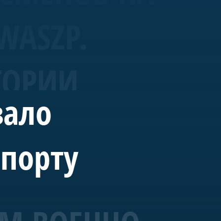
WASZP.
ТОРИИ
вало
спорту