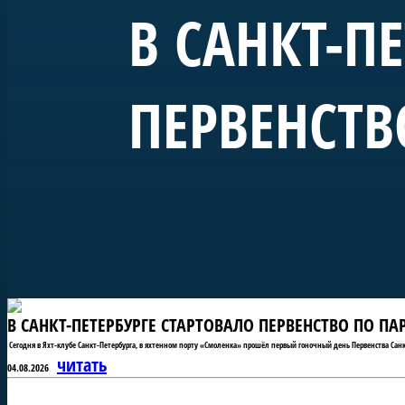
В САНКТ-П
ПЕРВЕНСТВ
В САНКТ-ПЕТЕРБУРГЕ СТАРТОВАЛО ПЕРВЕНСТВО ПО П
Сегодня в Яхт-клубе Санкт-Петербурга, в яхтенном порту «Смоленка» прошёл первый гоночный день Первенства Санк
читать
04.08.2026