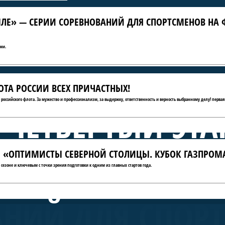
ЛЕ» — СЕРИИ СОРЕВНОВАНИЙ ДЛЯ СПОРТСМЕНОВ НА 
ми.
ТА РОССИИ ВСЕХ ПРИЧАСТНЫХ!
ю российского флота. За мужество и профессионализм, за выдержку, ответственность и верность выбранному делу! первая
 ЧЕТВЁРТЫЙ ЭТА
АТЫ «ОПТИМИСТЫ СЕВЕРНОЙ СТОЛИЦЫ. КУБОК ГАЗПРОМ
А КРЫЛЕ» — СЕ
сезоне и ключевым с точки зрения подготовки к одним из главных стартов года.
АНИЙ ДЛЯ СПОР