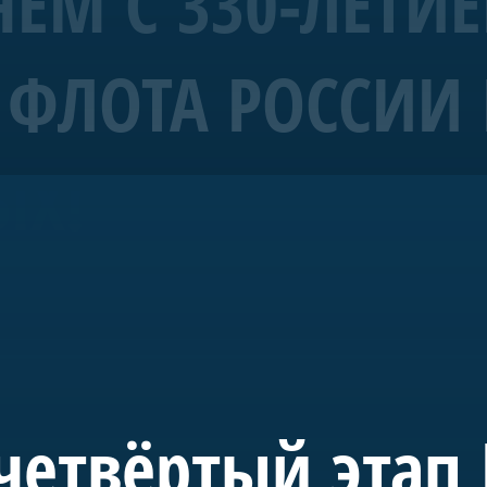
ЕМ С 330-ЛЕТИ
ФЛОТА РОССИИ 
рабль 4 ранга «Полтава»
ЫХ!
морских символов Санкт-Петербурга.
уба Санкт-Петербурга и спущена на воду в мае 2018-го. С 20
де в акватории Невы. Строительство потребовало масштабн
 судостроения.
 инициативе председателя правления А.Б. Миллера. В буд
учного, культурного и педагогического пространства, пос
четвёртый этап