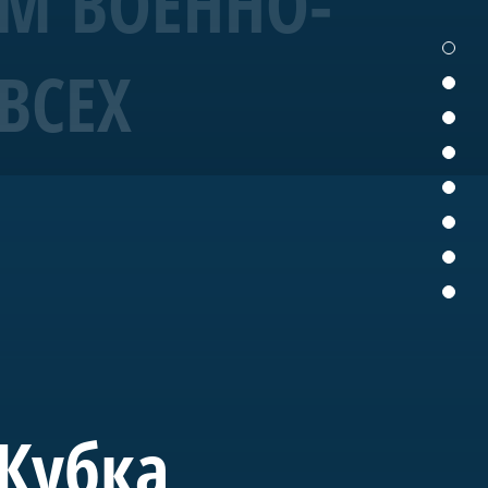
ЕМ ВОЕННО-
ВСЕХ
19 года корабль
ых исторических
ущем «Полтава» станет
вященного морской
 Кубка