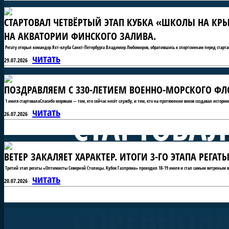
СТАРТОВАЛ ЧЕТВЁРТЫЙ ЭТАП КУБКА «ШКОЛЫ НА КРЫ
НА АКВАТОРИИ ФИНСКОГО ЗАЛИВА.
Регату открыл командор Яхт-клуба Санкт-Петербурга Владимир Любомиров, обратившись к спортсменам перед старта
читать
29.07.2026
ПОЗДРАВЛЯЕМ С 330-ЛЕТИЕМ ВОЕННО-МОРСКОГО ФЛО
1 июля стартовалаСпасибо морякам — тем, кто сейчас несёт службу, и тем, кто на протяжении веков создавал истори
СТАРТОВАЛ
читать
26.07.2026
ВЕТЕР ЗАКАЛЯЕТ ХАРАКТЕР. ИТОГИ 3-ГО ЭТАПА РЕГ
«ШКОЛЫ Н
Третий этап регаты «Оптимисты Северной Столицы. Кубок Газпрома» проходил 18-19 июля и стал самым ветреным в 
читать
20.07.2026
СОРЕВНОВ