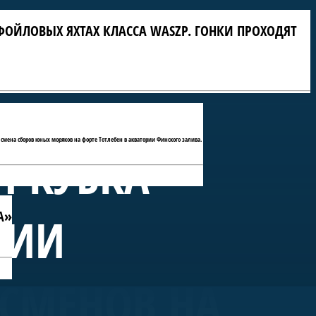
ФОЙЛОВЫХ ЯХТАХ КЛАССА WASZP. ГОНКИ ПРОХОДЯТ
 смена сборов юных моряков на форте Тотлебен в акватории Финского залива.
П КУБКА
А»
РИИ
ТСМЕНОВ НА