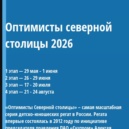
Линейный 54-
Оптимисты северной
пушечный корабль 4
ранга «Полтава»
столицы 2026
Воссозданный корабль Петровской эпохи —
1 этап — 29 мая - 1 июня
один из морских символов Санкт-
2 этап — 26 - 29 июня
Петербурга.
3 этап — 17 - 20 июля
«Полтава» была заложена в 2013 году на
ПРОЕКТЫ КЛУБА
4 этап — 21 - 24 августа
верфи Яхт-клуба Санкт-Петербурга и
спущена на воду в мае 2018-го. С 2019 года
«Оптимисты Северной столицы» – самая масштабная
корабль ежегодно участвует в Главном
серия детско-юношеских регат в России. Регата
Военно-морском параде в акватории Невы.
впервые состоялась в 2012 году по инициативе
Строительство потребовало масштабных
председателя правления ПАО «Газпром» Алексея