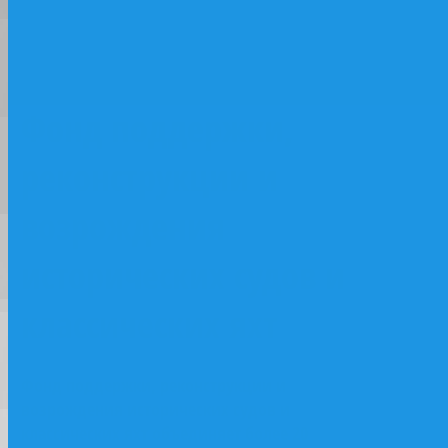
классических яхт
Фонд поддержки,
реконструкции и
возрождения
исторических судов и
классических яхт
Фонд поддержки, реконструкции и
возрождения исторических судов и
классических яхт объединяет более 20