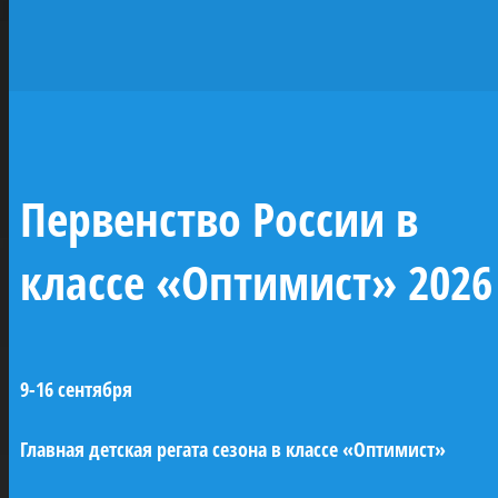
исторических
парусников —
жемчужин
отечественного
Первенство России в
флота
классе «Оптимист» 2026
При поддержке ПАО «Газпром» будут
построены копии семи легендарных
9-16 сентября
парусных кораблей Российского
императорского флота (XVIII–XIX века). Это
Главная детская регата сезона в классе «Оптимист»
линейные корабли «Трех иерархов»,
«Азов» и «12 апостолов», бриг «Феникс»,