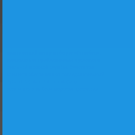
базе исторического парусника «Двенадцать
Апостолов»: лаборатории, практические
классы, программы начальной морской
Форт
подготовки. Второй — учебный флот и
Тотлебен
верфь как «живая лаборатория»: практика
на действующих судах, участие в
строительстве и ремонте. Третий —
практический центр на форте «Тотлебен»,
максимально приближенный к условиям
реальной морской службы. Вместе три
элемента обеспечивают последовательный
путь от первых шагов в море до
осознанного выбора морской профессии.
Форт Тотлебен