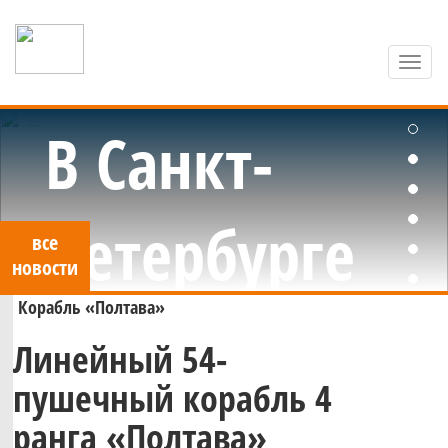
Toggl
navig
Яхт-клуб Санкт-Петербурга
В Санкт-
Петербурге
все
новости
Корабль «Полтава»
стартовало
Линейный 54-
Стартовал
пушечный корабль 4
первенство
ранга «Полтава»