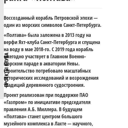
четвёртый
по
Воссозданный корабль Петровской эпохи —
этап Кубка
один из морских символов Санкт-Петербурга.
Поздравляем
«Полтава» была заложена в 2013 году на
парусному
верфи Яхт-клуба Санкт-Петербурга и спущена
на воду в мае 2018-го. С 2019 года корабль
«Школы на
ПРОЕКТЫ КЛУБА
ежегодно участвует в Главном Военно-
с 330-
морском параде в акватории Невы.
спорту
Строительство потребовало масштабных
крыле» —
исторических исследований и возрождения
традиций деревянного судостроения.
летием
Проект реализован при поддержке ПАО
Ветер
серии
«Газпром» по инициативе председателя
правления А.Б. Миллера. В будущем
Военно-
«Полтава» станет центром большого
музейного комплекса в Лахте — научного,