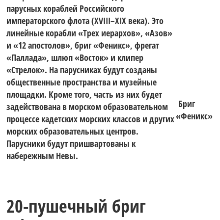
«Оптимисты
яхтах класса
парусных кораблей Российского
императорского флота (XVIII–XIX века). Это
линейные корабли «Трех иерархов», «Азов»
Северной
и «12 апостолов», бриг «Феникс», фрегат
WASZP.
«Паллада», шлюп «Восток» и клипер
«Стрелок». На парусниках будут созданы
Столицы.
общественные пространства и музейные
Гонки
площадки. Кроме того, часть из них будет
Бриг
задействована в морском образовательном
«Феникс»
процессе кадетских морских классов и других
Кубок
морских образовательных центров.
проходят на
Парусники будут пришвартованы к
набережным Невы.
Газпрома»
акватории
20-пушечный бриг