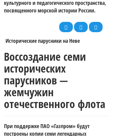
закаляет
соревнований
культурного и педагогического пространства,
Морского
посвященного морской истории России.
характер.
для
Флота
Исторические парусники на Неве
Итоги 3-го
Воссоздание семи
спортсменов
исторических
России всех
этапа
парусников —
на
жемчужин
причастных!
отечественного флота
регаты
фойловых
При поддержке ПАО «Газпром» будут
построены копии семи легендарных