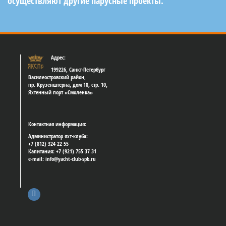
осуществляют другие парусные проекты.
Адрес:
199226, Санкт-Петербург
Василеостровский район,
пр. Крузенштерна, дом 18, стр. 10,
Яхтенный порт «Смоленка»
Контактная информация:
Администратор яхт-клуба:
+7 (812) 324 22 55
Капитания: +7 (921) 755 37 31
e-mail: info@yacht-club-spb.ru