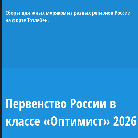
Сборы для юных моряков из разных регионов России
Исторические парусники на Неве
на форте Тотлебен.
Воссоздание семи
исторических
парусников —
жемчужин
отечественного
Первенство России в
флота
классе «Оптимист» 2026