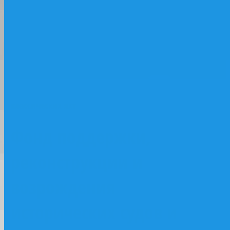
Газпрома» послужил надежным стартом к
большому успеху в спорте. На сегодняшний
день серия «Оптимисты Северной столицы.
Фонд
Кубок Газпрома» является самым крупным
поддержки
в России детским соревнованием.
классических яхт
Фонд поддержки,
реконструкции и
возрождения
исторических судов и