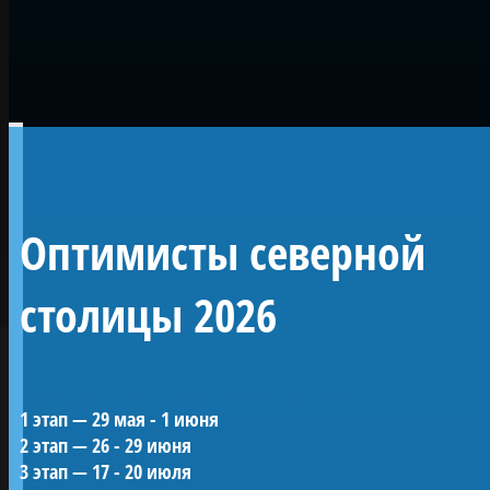
Морской Лигой: совместные сборы
открыли доступ к парусной практике в
Санкт-Петербурге для ребят из разных
регионов России.
Корабль «Полтава»
Линейный 54-
Оптимисты северной
пушечный корабль 4
ранга «Полтава»
столицы 2026
Воссозданный корабль Петровской эпохи —
1 этап — 29 мая - 1 июня
один из морских символов Санкт-
2 этап — 26 - 29 июня
Петербурга.
3 этап — 17 - 20 июля