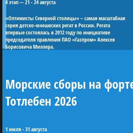
«Полтава» была заложена в 2013 году на
ПРОЕКТЫ КЛУБА
4 этап — 21 - 24 августа
верфи Яхт-клуба Санкт-Петербурга и
спущена на воду в мае 2018-го. С 2019 года
«Оптимисты Северной столицы» – самая масштабная
корабль ежегодно участвует в Главном
серия детско-юношеских регат в России. Регата
Военно-морском параде в акватории Невы.
впервые состоялась в 2012 году по инициативе
Строительство потребовало масштабных
председателя правления ПАО «Газпром» Алексея
исторических исследований и
Борисовича Миллера.
возрождения традиций деревянного
судостроения.
Проект реализован при поддержке ПАО
«Газпром» по инициативе председателя
Морские сборы на форт
правления А.Б. Миллера. В будущем
«Полтава» станет центром большого
Тотлебен 2026
музейного комплекса в Лахте — научного,
культурного и педагогического
пространства, посвященного морской
истории России.
1 июля - 31 августа