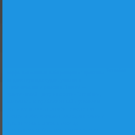
Морская программа объединяет три
ключевых элемента. Первый —
многофункциональный учебный центр на
базе исторического парусника «Двенадцать
Апостолов»: лаборатории, практические
классы, программы начальной морской
Форт
подготовки. Второй — учебный флот и
Тотлебен
верфь как «живая лаборатория»: практика
на действующих судах, участие в
строительстве и ремонте. Третий —
практический центр на форте «Тотлебен»,
максимально приближенный к условиям
реальной морской службы. Вместе три
элемента обеспечивают последовательный
путь от первых шагов в море до
осознанного выбора морской профессии.