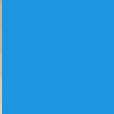
классических яхт
Фонд поддержки,
реконструкции и
возрождения
исторических судов и
классических яхт
Фонд поддержки, реконструкции и
возрождения исторических судов и
классических яхт объединяет более 20