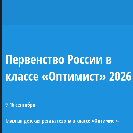
исторических
парусников —
жемчужин
отечественного
Первенство России в
флота
классе «Оптимист» 2026
При поддержке ПАО «Газпром» будут
построены копии семи легендарных
9-16 сентября
парусных кораблей Российского
императорского флота (XVIII–XIX века). Это
Главная детская регата сезона в классе «Оптимист»
линейные корабли «Трех иерархов»,
«Азов» и «12 апостолов», бриг «Феникс»,