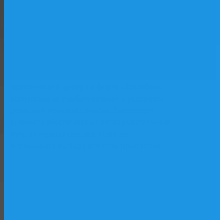
базе исторического парусника «Двенадцать
Апостолов»: лаборатории, практические
классы, программы начальной морской
Форт
подготовки. Второй — учебный флот и
Тотлебен
верфь как «живая лаборатория»: практика
на действующих судах, участие в
строительстве и ремонте. Третий —
практический центр на форте «Тотлебен»,
максимально приближенный к условиям
реальной морской службы. Вместе три
элемента обеспечивают последовательный
путь от первых шагов в море до
осознанного выбора морской профессии.
Форт Тотлебен