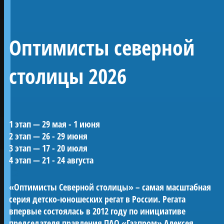
Линейный 54-
Оптимисты северной
пушечный корабль 4
ранга «Полтава»
столицы 2026
Воссозданный корабль Петровской эпохи —
1 этап — 29 мая - 1 июня
один из морских символов Санкт-
2 этап — 26 - 29 июня
Петербурга.
3 этап — 17 - 20 июля
«Полтава» была заложена в 2013 году на
ПРОЕКТЫ КЛУБА
4 этап — 21 - 24 августа
верфи Яхт-клуба Санкт-Петербурга и
спущена на воду в мае 2018-го. С 2019 года
«Оптимисты Северной столицы» – самая масштабная
корабль ежегодно участвует в Главном
серия детско-юношеских регат в России. Регата
Военно-морском параде в акватории Невы.
впервые состоялась в 2012 году по инициативе
Строительство потребовало масштабных
председателя правления ПАО «Газпром» Алексея