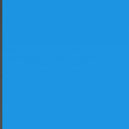
базе исторического парусника «Двенадцать
Апостолов»: лаборатории, практические
классы, программы начальной морской
Форт
подготовки. Второй — учебный флот и
Тотлебен
верфь как «живая лаборатория»: практика
на действующих судах, участие в
строительстве и ремонте. Третий —
практический центр на форте «Тотлебен»,
максимально приближенный к условиям
реальной морской службы. Вместе три
элемента обеспечивают последовательный
путь от первых шагов в море до
осознанного выбора морской профессии.
Форт Тотлебен