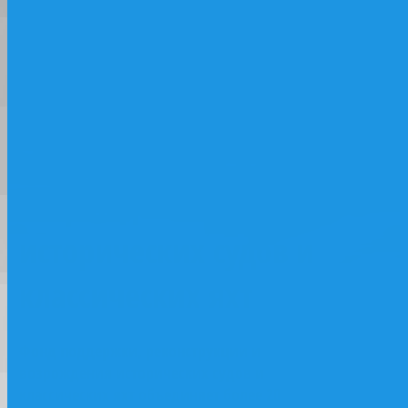
классических яхт
Фонд поддержки,
реконструкции и
возрождения
исторических судов и
классических яхт
Фонд поддержки, реконструкции и
возрождения исторических судов и
классических яхт объединяет более 20