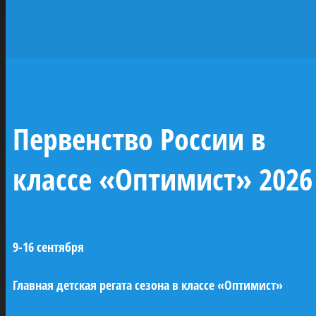
исторических
парусников —
жемчужин
отечественного
Первенство России в
флота
классе «Оптимист» 2026
При поддержке ПАО «Газпром» будут
построены копии семи легендарных
9-16 сентября
парусных кораблей Российского
императорского флота (XVIII–XIX века). Это
Главная детская регата сезона в классе «Оптимист»
линейные корабли «Трех иерархов»,
«Азов» и «12 апостолов», бриг «Феникс»,