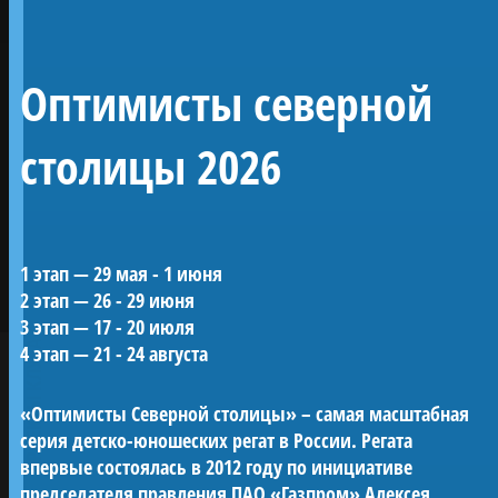
Линейный 54-
Оптимисты северной
пушечный корабль 4
ранга «Полтава»
столицы 2026
Воссозданный корабль Петровской эпохи —
1 этап — 29 мая - 1 июня
один из морских символов Санкт-
2 этап — 26 - 29 июня
Петербурга.
3 этап — 17 - 20 июля
«Полтава» была заложена в 2013 году на
ПРОЕКТЫ КЛУБА
4 этап — 21 - 24 августа
верфи Яхт-клуба Санкт-Петербурга и
спущена на воду в мае 2018-го. С 2019 года
«Оптимисты Северной столицы» – самая масштабная
корабль ежегодно участвует в Главном
серия детско-юношеских регат в России. Регата
Военно-морском параде в акватории Невы.
впервые состоялась в 2012 году по инициативе
Строительство потребовало масштабных
председателя правления ПАО «Газпром» Алексея