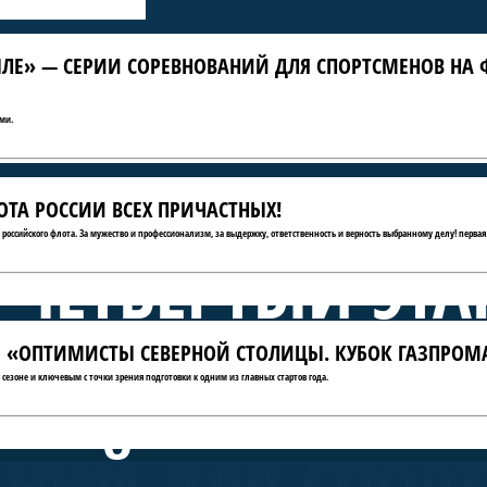
ЛЕ» — СЕРИИ СОРЕВНОВАНИЙ ДЛЯ СПОРТСМЕНОВ НА 
ми.
ТА РОССИИ ВСЕХ ПРИЧАСТНЫХ!
ю российского флота. За мужество и профессионализм, за выдержку, ответственность и верность выбранному делу! первая
 ЧЕТВЁРТЫЙ ЭТА
АТЫ «ОПТИМИСТЫ СЕВЕРНОЙ СТОЛИЦЫ. КУБОК ГАЗПРОМ
А КРЫЛЕ» — СЕ
сезоне и ключевым с точки зрения подготовки к одним из главных стартов года.