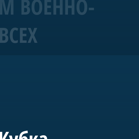
ЕМ ВОЕННО-
ВСЕХ
19 года корабль
ых исторических
ущем «Полтава» станет
вященного морской
 Кубка