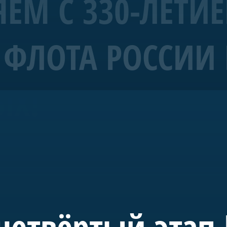
ЕМ С 330-ЛЕТИ
ФЛОТА РОССИИ 
рабль 4 ранга «Полтава»
ЫХ!
морских символов Санкт-Петербурга.
уба Санкт-Петербурга и спущена на воду в мае 2018-го. С 20
де в акватории Невы. Строительство потребовало масштабн
 судостроения.
 инициативе председателя правления А.Б. Миллера. В буд
учного, культурного и педагогического пространства, пос
четвёртый этап