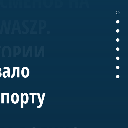
ТСМЕНОВ НА
WASZP.
ТОРИИ
вало
спорту