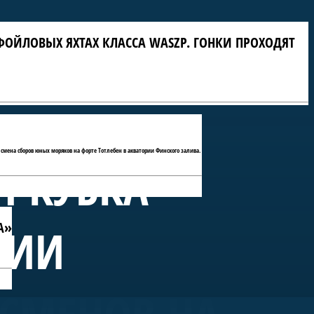
ФОЙЛОВЫХ ЯХТАХ КЛАССА WASZP. ГОНКИ ПРОХОДЯТ
 смена сборов юных моряков на форте Тотлебен в акватории Финского залива.
П КУБКА
А»
РИИ