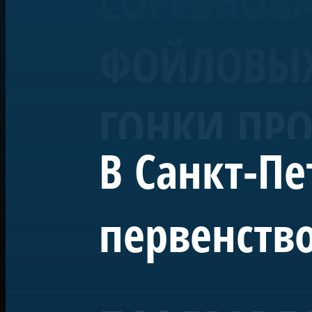
СОРЕВНОВ
ФОЙЛОВЫХ 
ГОНКИ ПРО
В Санкт-Пе
ФИНСКОГО
первенство