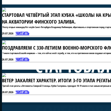
СТАРТОВАЛ ЧЕТВЁРТЫЙ ЭТАП КУБКА «ШКОЛЫ НА КРЫ
НА АКВАТОРИИ ФИНСКОГО ЗАЛИВА.
Регату открыл командор Яхт-клуба Санкт-Петербурга Владимир Любомиров, обратившись к спортсменам перед старта
читать
29.07.2026
ПОЗДРАВЛЯЕМ С 330-ЛЕТИЕМ ВОЕННО-МОРСКОГО ФЛО
1 июля стартовалаСпасибо морякам — тем, кто сейчас несёт службу, и тем, кто на протяжении веков создавал истори
СТАРТОВАЛ
читать
26.07.2026
ВЕТЕР ЗАКАЛЯЕТ ХАРАКТЕР. ИТОГИ 3-ГО ЭТАПА РЕГ
«ШКОЛЫ Н
Третий этап регаты «Оптимисты Северной Столицы. Кубок Газпрома» проходил 18-19 июля и стал самым ветреным в 
читать
20.07.2026