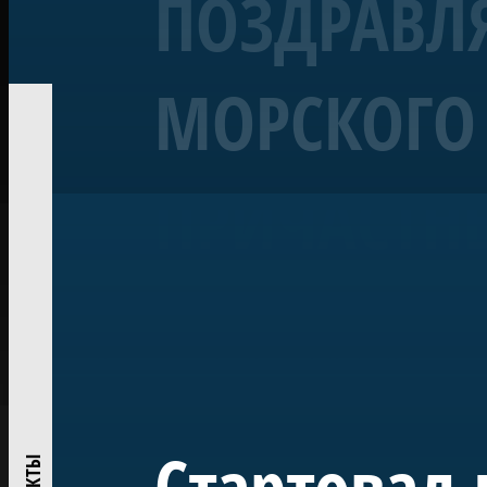
ПОЗДРАВЛЯ
МОРСКОГО 
Корабль «Полтава»
Линейный 54-пушечный ко
ПРИЧАСТН
Воссозданный корабль Петровской эпохи — один из 
«Полтава» была заложена в 2013 году на верфи Яхт-кл
ежегодно участвует в Главном Военно-морском пара
исследований и возрождения традиций деревянного
Проект реализован при поддержке ПАО «Газпром» по
центром большого музейного комплекса в Лахте — на
истории России.
Стартовал 