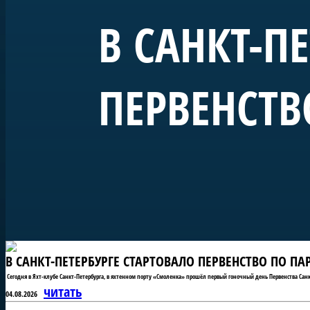
В САНКТ-П
ПЕРВЕНСТВ
В САНКТ-ПЕТЕРБУРГЕ СТАРТОВАЛО ПЕРВЕНСТВО ПО П
Сегодня в Яхт-клубе Санкт-Петербурга, в яхтенном порту «Смоленка» прошёл первый гоночный день Первенства Санк
читать
04.08.2026