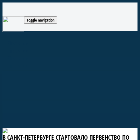
Toggle navigation
В САНКТ-ПЕТЕРБУРГЕ СТАРТОВАЛО ПЕРВЕНСТВО ПО