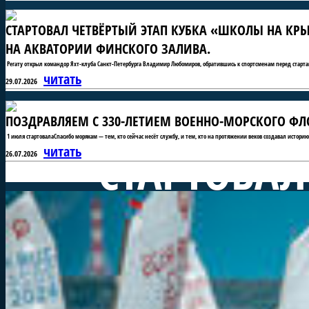
СТАРТОВАЛ ЧЕТВЁРТЫЙ ЭТАП КУБКА «ШКОЛЫ НА КРЫ
НА АКВАТОРИИ ФИНСКОГО ЗАЛИВА.
Регату открыл командор Яхт-клуба Санкт-Петербурга Владимир Любомиров, обратившись к спортсменам перед старта
читать
29.07.2026
ПОЗДРАВЛЯЕМ С 330-ЛЕТИЕМ ВОЕННО-МОРСКОГО ФЛО
1 июля стартовалаСпасибо морякам — тем, кто сейчас несёт службу, и тем, кто на протяжении веков создавал истори
СТАРТОВАЛ
читать
26.07.2026
«ШКОЛЫ Н
СОРЕВНОВ