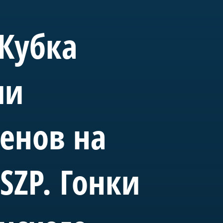
ущем «Полтава» станет
вященного морской
 Кубка
ии
енов на
ин
SZP. Гонки