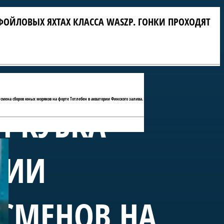
ФОЙЛОВЫХ ЯХТАХ КЛАССА WASZP. ГОНКИ ПРОХОДЯТ
 смена сборов юных моряков на форте Тотлебен в акватории Финского залива.
П КУБКА
РИИ
ТСМЕНОВ НА