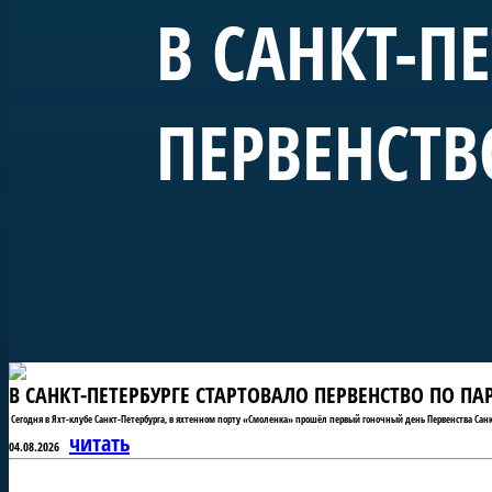
В САНКТ-П
ПЕРВЕНСТВ
В САНКТ-ПЕТЕРБУРГЕ СТАРТОВАЛО ПЕРВЕНСТВО ПО П
Сегодня в Яхт-клубе Санкт-Петербурга, в яхтенном порту «Смоленка» прошёл первый гоночный день Первенства Санк
читать
04.08.2026