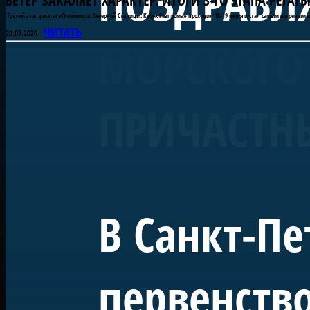
ПОЗДРАВЛЯ
ВЕТЕР ЗАКАЛЯЕТ ХАРАКТЕР. ИТОГИ 3-ГО ЭТАПА РЕГ
Третий этап регаты «Оптимисты Северной Столицы. Кубок Газпрома» проходил 18-19 июля и стал самым ветреным в 
читать
20.07.2026
МОРСКОГО 
ПРИЧАСТН
В Санкт-Пе
первенство