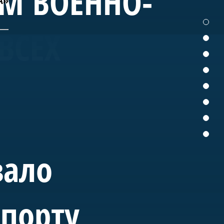
ЕМ ВОЕННО-
А»
ВСЕХ
вало
спорту