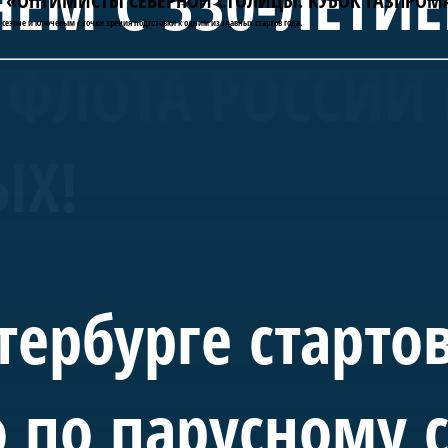
ЕМ С 330-ЛЕТИ
АТЫ «ОПТИМИСТЫ СЕВЕРНОЙ СТОЛИЦЫ. КУБОК ГАЗПРОМ
сезоне и ключевым с точки зрения подготовки к одним из главных стартов года.
ФЛОТА РОССИИ 
ЫХ!
тербурге старто
 по парусному 