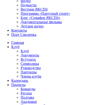
Видео
Подкасты
Вестник ЯКСПб
Программа «Парусный спорт»
Блог «Семафор ЯКСПб»
Документальные фильмы
Детское радио
Контакты
Порт Смоленка
Главная
Клуб
Клуб
Документы
Вступить
Символика
Руководство
Партнеры
Члены клуба
Календарь
Проекты
Команды
Регаты
Полтава
Академия