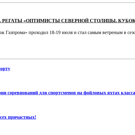
ПА РЕГАТЫ «ОПТИМИСТЫ СЕВЕРНОЙ СТОЛИЦЫ. КУБО
к Газпрома» проходил 18-19 июля и стал самым ветреным в сезо
порту
и соревнований для спортсменов на фойловых яхтах класса
сех причастных!