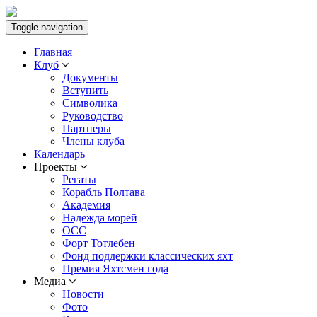
Toggle navigation
Главная
Клуб
Документы
Вступить
Символика
Руководство
Партнеры
Члены клуба
Календарь
Проекты
Регаты
Корабль Полтава
Академия
Надежда морей
ОСС
Форт Тотлебен
Фонд поддержки классических яхт
Премия Яхтсмен года
Медиа
Новости
Фото