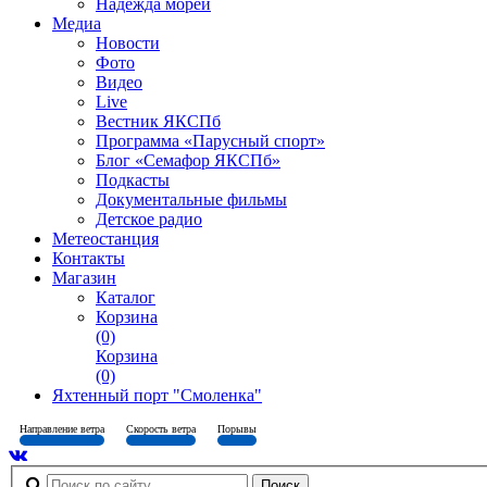
Надежда морей
Медиа
Новости
Фото
Видео
Live
Вестник ЯКСПб
Программа «Парусный спорт»
Блог «Семафор ЯКСПб»
Подкасты
Документальные фильмы
Детское радио
Метеостанция
Контакты
Магазин
Каталог
Корзина
(0)
Корзина
(0)
Яхтенный порт "Смоленка"
Направление ветра
Скорость ветра
Порывы