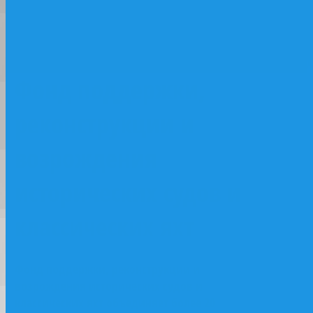
классических яхт
Фонд поддержки,
реконструкции и
возрождения
исторических судов и
классических яхт
Фонд поддержки, реконструкции и
возрождения исторических судов и
классических яхт объединяет более 20