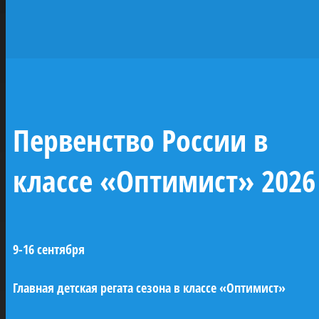
исторических
парусников —
жемчужин
отечественного
Первенство России в
флота
классе «Оптимист» 2026
При поддержке ПАО «Газпром» будут
построены копии семи легендарных
9-16 сентября
парусных кораблей Российского
императорского флота (XVIII–XIX века). Это
Главная детская регата сезона в классе «Оптимист»
линейные корабли «Трех иерархов»,
«Азов» и «12 апостолов», бриг «Феникс»,