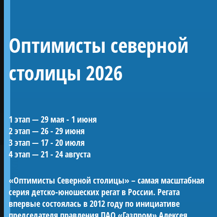
Линейный 54-
Оптимисты северной
пушечный корабль 4
ранга «Полтава»
столицы 2026
Воссозданный корабль Петровской эпохи —
1 этап — 29 мая - 1 июня
один из морских символов Санкт-
2 этап — 26 - 29 июня
Петербурга.
3 этап — 17 - 20 июля
«Полтава» была заложена в 2013 году на
ПРОЕКТЫ КЛУБА
4 этап — 21 - 24 августа
верфи Яхт-клуба Санкт-Петербурга и
спущена на воду в мае 2018-го. С 2019 года
«Оптимисты Северной столицы» – самая масштабная
корабль ежегодно участвует в Главном
серия детско-юношеских регат в России. Регата
Военно-морском параде в акватории Невы.
впервые состоялась в 2012 году по инициативе
Строительство потребовало масштабных
председателя правления ПАО «Газпром» Алексея