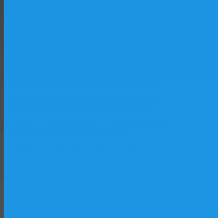
базе исторического парусника «Двенадцать
Апостолов»: лаборатории, практические
классы, программы начальной морской
Форт
подготовки. Второй — учебный флот и
Тотлебен
верфь как «живая лаборатория»: практика
на действующих судах, участие в
строительстве и ремонте. Третий —
практический центр на форте «Тотлебен»,
максимально приближенный к условиям
реальной морской службы. Вместе три
элемента обеспечивают последовательный
путь от первых шагов в море до
осознанного выбора морской профессии.
Форт Тотлебен