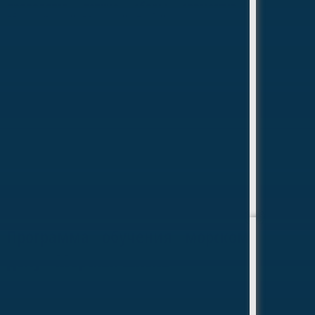
проводятся летние сборы совместно с
Молодёжной Морской Лигой при поддержке
Фонда президентских грантов.
«Морская школа»
Программа обучения морскому
делу «Морская школа»
«Морская школа» — программа обучения
морскому делу для тех, кто хочет изучить