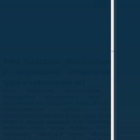
Фонд поддержки классических яхт
Фонд поддержки, реконструкции
и возрождения исторических
судов и классических яхт
Фонд поддержки, реконструкции и
возрождения исторических судов и
классических яхт объединяет более 20 судов,
представляющих разные эпохи
отечественного парусного флота: копия ботика
Петра I, первая железная яхта Российской
Империи «Утеха», шхуна «Надежда» (1912 г.
постройки), гафельный куттер «Лукулл»,