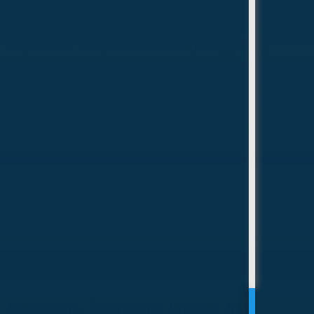
навигацию, лоцию, метеорологию, устройство
судов и морские традиции, а также принимать
участие в соревнованиях и морских походах.
Спортсмены «Морской школы» тренируются
на капитанских гичках — парусно-гребных
шлюпках длиной 12 метров. Многие
выпускники впоследствии поступают в
морские вузы и профессии, связанные с
флотом и судоходством.
Академия парусного спорта
Академия Парусного Спорта Яхт-