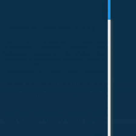
Оптимисты северной столицы
Серия детско-юношеских соревнований
«Оптимисты Северной Столицы. Кубок
Газпрома» проводится Яхт-клубом Санкт-
Петербурга и Академией парусного спорта при
поддержке ПАО «Газпром» с 2012 года.
Традиционно в этапах серии принимают
участие сотни начинающих и опытных
юниоров всех парусных школ и секций города.
Для многих из них успех в соревнованиях
«Оптимисты Северной Столицы — Кубок
Газпрома» послужил надежным стартом к
большому успеху в спорте. На сегодняшний
день серия «Оптимисты Северной столицы.
Кубок Газпрома» является самым крупным в
России детским соревнованием.