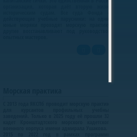
капитанские гички. Это единственная в России
организация, которая даёт вторую жизнь
историческим судам. Все суда Фонда —
действующие учебные парусники: на одних
юные моряки проходят морскую практику,
другие восстанавливают под руководством
опытных мастеров.
Морская практика
Морская практика
С 2013 года ЯКСПб проводит морскую практику
для курсантов профильных учебных
заведений. Только в 2025 году её прошли 320
кадет Кронштадтского морского кадетского
военного корпуса имени адмирала Ушакова. С
2015 по 2022 год в рамках программы