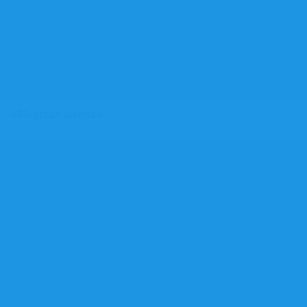
всех, кто хочет прикоснуться к живому памятни
защитникам Ленинграда. С 2025 года здесь проводят
летние сборы совместно с Молодёжной Морской Лигой п
поддержке Фонда президентских грантов.
«Морская школа»
Программа обучения морскому дел
«Морская школа»
«Морская школа» — программа обучения морскому де
для тех, кто хочет изучить навигацию, лоцию
метеорологию, устройство судов и морские традиции,
также принимать участие в соревнованиях и морск
походах. Спортсмены «Морской школы» тренируются 
капитанских гичках — парусно-гребных шлюпках длиной 
метров. Многие выпускники впоследствии поступают
морские вузы и профессии, связанные с флотом