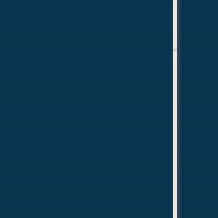
«Морская перспектива»
Центр начальной морской
подготовки и патриотического
воспитания «Морская
перспектива»
Морская программа объединяет три ключевых
элемента. Первый — многофункциональный
учебный центр на базе исторического
парусника «Двенадцать Апостолов»:
лаборатории, практические классы,
программы начальной морской подготовки.
Второй — учебный флот и верфь как «живая
лаборатория»: практика на действующих
судах, участие в строительстве и ремонте.