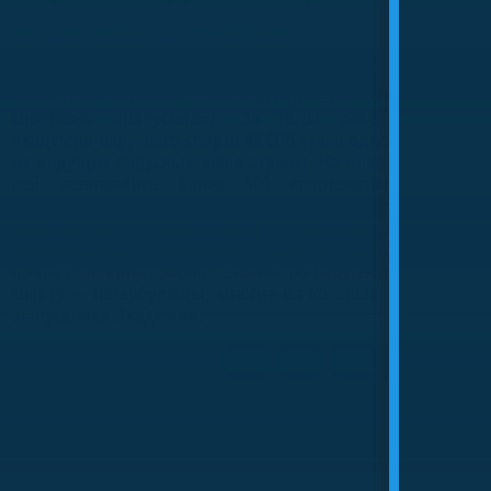
клуба Санкт-Петербурга
Детская парусная школа Яхт-клуба Санкт-
Петербурга основана в 2010 году (до 2012 гг. —
спортклуб «Парусник»). За годы работы
Академия парусного спорта ЯКСПб стала одной
из ведущих парусных школ страны. На пике в
ней занимались более 500 спортсменов.
Благодаря работе Академии в нашем городе
значительно увеличилось количество
занимающихся парусным спортом детей.
Почти половина сборной страны по парусному
спорту — петербуржцы, многие из которых —
Оптимисты северной столицы
выпускники Академии.