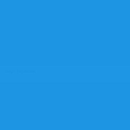
исторического парусника «Двенадцать Апостолов
лаборатории, практические классы, программы начальн
морской подготовки. Второй — учебный флот и верфь к
«живая лаборатория»: практика на действующих суда
участие в строительстве и ремонте. Третий — практическ
центр на форте «Тотлебен», максимально приближенный
условиям реальной морской службы. Вместе три элемен
обеспечивают последовательный путь от первых шагов
море до осознанного выбора морской профессии.
Форт Тотлебен
Форт Тотлебен
С 2021 года форт «Тотлебен» находится в аренде у ЯКСПб
с обязательством по восстановлению объекта культурно
наследия федерального значения. На средства клу
ведутся научно-исследовательские работы и устраняют
последствия многолетнего запустения. Форт открыт д