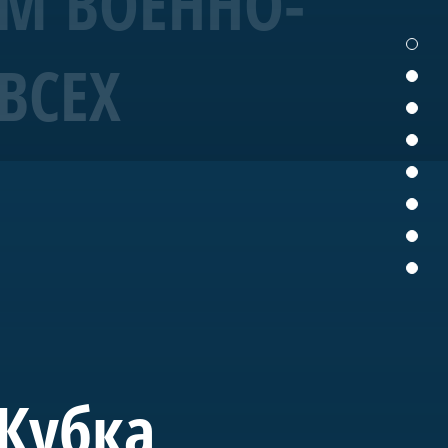
ЕМ ВОЕННО-
ВСЕХ
19 года корабль
ых исторических
ущем «Полтава» станет
вященного морской
 Кубка