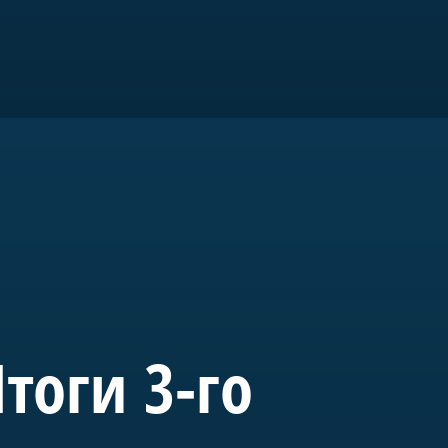
ром».
го
тоги 3-го