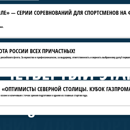
ЛЕ» — СЕРИИ СОРЕВНОВАНИЙ ДЛЯ СПОРТСМЕНОВ НА 
ми.
ТА РОССИИ ВСЕХ ПРИЧАСТНЫХ!
ю российского флота. За мужество и профессионализм, за выдержку, ответственность и верность выбранному делу! первая
 ЧЕТВЁРТЫЙ ЭТА
АТЫ «ОПТИМИСТЫ СЕВЕРНОЙ СТОЛИЦЫ. КУБОК ГАЗПРОМ
А КРЫЛЕ» — СЕ
сезоне и ключевым с точки зрения подготовки к одним из главных стартов года.
АНИЙ ДЛЯ СПОР