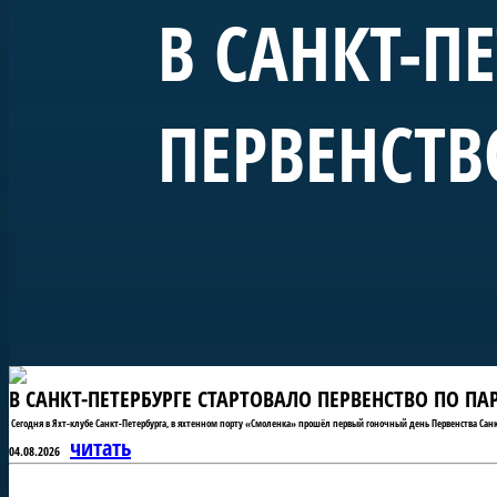
В САНКТ-П
ПЕРВЕНСТВ
В САНКТ-ПЕТЕРБУРГЕ СТАРТОВАЛО ПЕРВЕНСТВО ПО П
Сегодня в Яхт-клубе Санкт-Петербурга, в яхтенном порту «Смоленка» прошёл первый гоночный день Первенства Санк
читать
04.08.2026