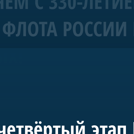
ЕМ С 330-ЛЕТИ
ФЛОТА РОССИИ 
рабль 4 ранга «Полтава»
ЫХ!
морских символов Санкт-Петербурга.
уба Санкт-Петербурга и спущена на воду в мае 2018-го. С 20
де в акватории Невы. Строительство потребовало масштабн
 судостроения.
 инициативе председателя правления А.Б. Миллера. В буд
учного, культурного и педагогического пространства, пос
четвёртый этап