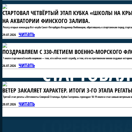
СТАРТОВАЛ ЧЕТВЁРТЫЙ ЭТАП КУБКА «ШКОЛЫ НА КРЫ
НА АКВАТОРИИ ФИНСКОГО ЗАЛИВА.
Регату открыл командор Яхт-клуба Санкт-Петербурга Владимир Любомиров, обратившись к спортсменам перед старта
читать
29.07.2026
ПОЗДРАВЛЯЕМ С 330-ЛЕТИЕМ ВОЕННО-МОРСКОГО ФЛО
1 июля стартовалаСпасибо морякам — тем, кто сейчас несёт службу, и тем, кто на протяжении веков создавал истори
СТАРТОВАЛ
читать
26.07.2026
ВЕТЕР ЗАКАЛЯЕТ ХАРАКТЕР. ИТОГИ 3-ГО ЭТАПА РЕГ
«ШКОЛЫ Н
Третий этап регаты «Оптимисты Северной Столицы. Кубок Газпрома» проходил 18-19 июля и стал самым ветреным в 
читать
20.07.2026
СОРЕВНОВ