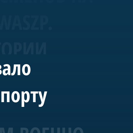
WASZP.
ТОРИИ
вало
спорту