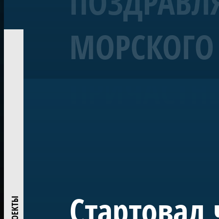
ПОЗДРАВЛЯ
МОРСКОГО 
Корабль «Полтава»
Линейный 54-пушечный ко
ПРИЧАСТН
Воссозданный корабль Петровской эпохи — один из 
«Полтава» была заложена в 2013 году на верфи Яхт-кл
ежегодно участвует в Главном Военно-морском пара
исследований и возрождения традиций деревянного
Проект реализован при поддержке ПАО «Газпром» по
центром большого музейного комплекса в Лахте — на
истории России.
Стартовал 