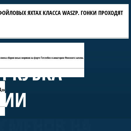
ФОЙЛОВЫХ ЯХТАХ КЛАССА WASZP. ГОНКИ ПРОХОДЯТ
 смена сборов юных моряков на форте Тотлебен в акватории Финского залива.
П КУБКА
А»
РИИ
ТСМЕНОВ НА