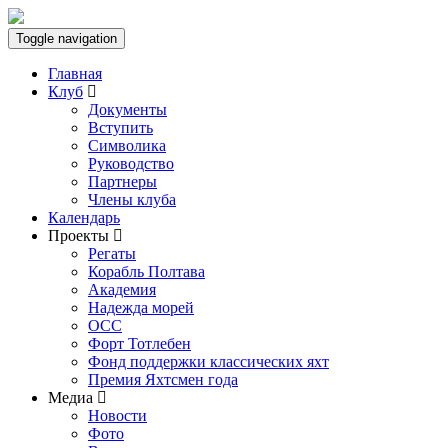
Toggle navigation
Главная
Клуб
Документы
Вступить
Символика
Руководство
Партнеры
Члены клуба
Календарь
Проекты
Регаты
Корабль Полтава
Академия
Надежда морей
ОСС
Форт Тотлебен
Фонд поддержки классических яхт
Премия Яхтсмен года
Медиа
Новости
Фото