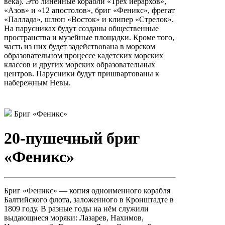
века). Это линейные корабли «Трех иерархов»,
«Азов» и «12 апостолов», бриг «Феникс», фрегат
«Паллада», шлюп «Восток» и клипер «Стрелок».
На парусниках будут созданы общественные
пространства и музейные площадки. Кроме того,
часть из них будет задействована в морском
образовательном процессе кадетских морских
классов и других морских образовательных
центров. Парусники будут пришвартованы к
набережным Невы.
Бриг «Феникс»
20-пушечный бриг
«Феникс»
Бриг «Феникс» — копия одноименного корабля
Балтийского флота, заложенного в Кронштадте в
1809 году. В разные годы на нём служили
выдающиеся моряки: Лазарев, Нахимов,