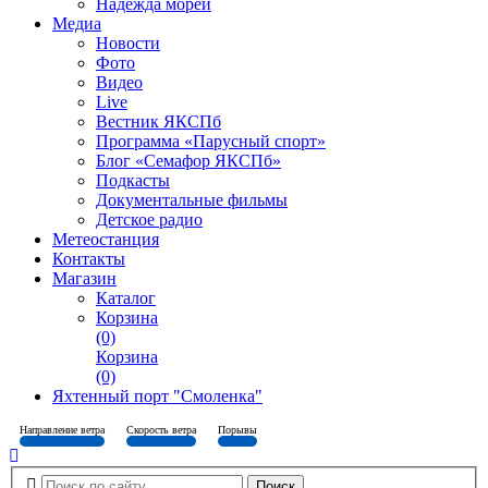
Надежда морей
Медиа
Новости
Фото
Видео
Live
Вестник ЯКСПб
Программа «Парусный спорт»
Блог «Семафор ЯКСПб»
Подкасты
Документальные фильмы
Детское радио
Метеостанция
Контакты
Магазин
Каталог
Корзина
(0)
Корзина
(0)
Яхтенный порт "Смоленка"
Направление ветра
Скорость ветра
Порывы