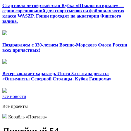
Стартовал четвёртый этап Кубка «Школы на крыле» —
серии соревнований для спортсменов на фойловых яхтах
класса WASZP. Гонки проходят на акватории Финского
залива.
Поздравляем с 330-летием Военно-Морского Флота России
всех причастных!
Ветер закаляет характер. Итоги 3-го этапа регаты
«Оптимисты Северной Столицы. Кубок Газпрома»
все новости
Все проекты
Корабль «Полтава»