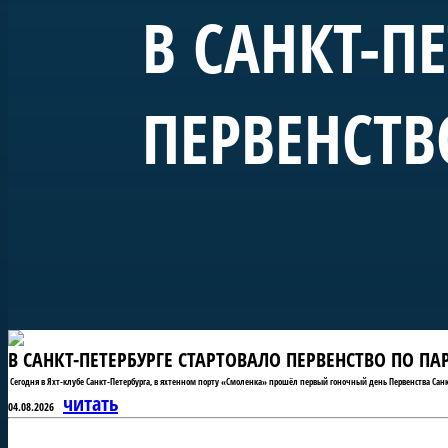
В САНКТ-П
ПЕРВЕНСТВ
В САНКТ-ПЕТЕРБУРГЕ СТАРТОВАЛО ПЕРВЕНСТВО ПО П
Сегодня в Яхт-клубе Санкт-Петербурга, в яхтенном порту «Смоленка» прошёл первый гоночный день Первенства Санк
читать
04.08.2026