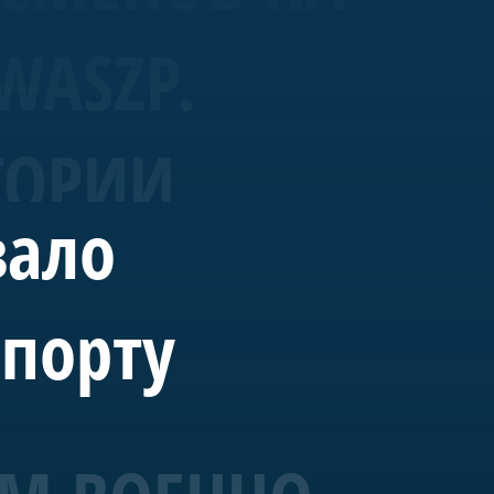
WASZP.
ТОРИИ
вало
спорту