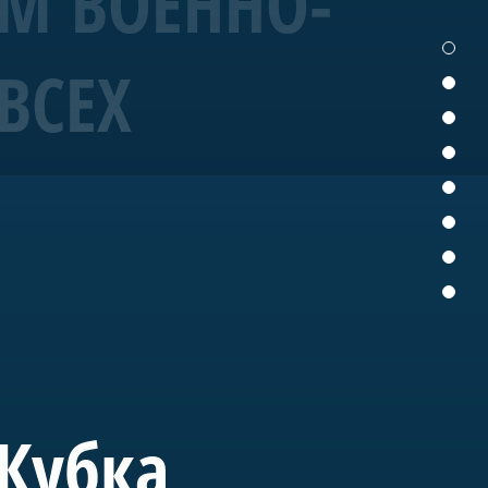
ЕМ ВОЕННО-
ВСЕХ
19 года корабль
ых исторических
ущем «Полтава» станет
вященного морской
 Кубка