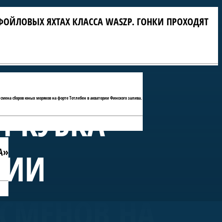
ФОЙЛОВЫХ ЯХТАХ КЛАССА WASZP. ГОНКИ ПРОХОДЯТ
 смена сборов юных моряков на форте Тотлебен в акватории Финского залива.
П КУБКА
А»
РИИ
ТСМЕНОВ НА