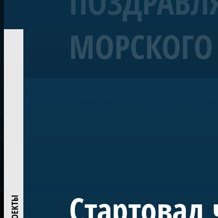
ПОЗДРАВЛЯ
МОРСКОГО 
Корабль «Полтава»
Линейный 54-пушечный ко
ПРИЧАСТН
Воссозданный корабль Петровской эпохи — один из 
«Полтава» была заложена в 2013 году на верфи Яхт-кл
ежегодно участвует в Главном Военно-морском пара
исследований и возрождения традиций деревянного
Проект реализован при поддержке ПАО «Газпром» по
центром большого музейного комплекса в Лахте — на
истории России.
Стартовал 