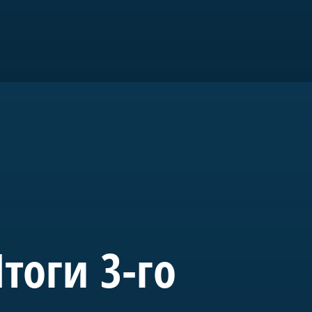
ром».
го
тоги 3-го