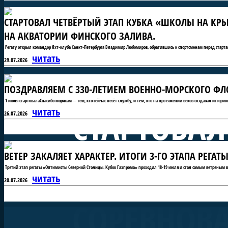
СТАРТОВАЛ ЧЕТВЁРТЫЙ ЭТАП КУБКА «ШКОЛЫ НА КРЫ
НА АКВАТОРИИ ФИНСКОГО ЗАЛИВА.
Регату открыл командор Яхт-клуба Санкт-Петербурга Владимир Любомиров, обратившись к спортсменам перед старта
читать
29.07.2026
ПОЗДРАВЛЯЕМ С 330-ЛЕТИЕМ ВОЕННО-МОРСКОГО ФЛО
1 июля стартовалаСпасибо морякам — тем, кто сейчас несёт службу, и тем, кто на протяжении веков создавал истори
СТАРТОВАЛ
читать
26.07.2026
ВЕТЕР ЗАКАЛЯЕТ ХАРАКТЕР. ИТОГИ 3-ГО ЭТАПА РЕГ
«ШКОЛЫ Н
Третий этап регаты «Оптимисты Северной Столицы. Кубок Газпрома» проходил 18-19 июля и стал самым ветреным в 
читать
20.07.2026
СОРЕВНОВ