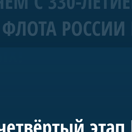
ЕМ С 330-ЛЕТИ
ФЛОТА РОССИИ 
рабль 4 ранга «Полтава»
ЫХ!
морских символов Санкт-Петербурга.
уба Санкт-Петербурга и спущена на воду в мае 2018-го. С 20
де в акватории Невы. Строительство потребовало масштабн
 судостроения.
 инициативе председателя правления А.Б. Миллера. В буд
учного, культурного и педагогического пространства, пос
четвёртый этап