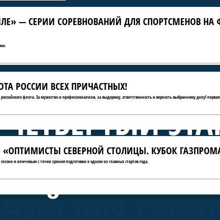
ЛЕ» — СЕРИИ СОРЕВНОВАНИЙ ДЛЯ СПОРТСМЕНОВ НА 
ми.
ТА РОССИИ ВСЕХ ПРИЧАСТНЫХ!
ю российского флота. За мужество и профессионализм, за выдержку, ответственность и верность выбранному делу! первая
 ЧЕТВЁРТЫЙ ЭТА
АТЫ «ОПТИМИСТЫ СЕВЕРНОЙ СТОЛИЦЫ. КУБОК ГАЗПРОМ
А КРЫЛЕ» — СЕ
сезоне и ключевым с точки зрения подготовки к одним из главных стартов года.
АНИЙ ДЛЯ СПОР