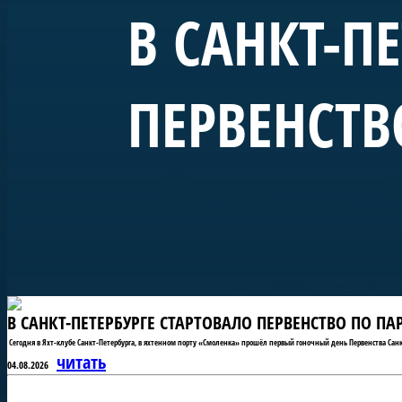
В САНКТ-П
ПЕРВЕНСТВ
В САНКТ-ПЕТЕРБУРГЕ СТАРТОВАЛО ПЕРВЕНСТВО ПО П
Сегодня в Яхт-клубе Санкт-Петербурга, в яхтенном порту «Смоленка» прошёл первый гоночный день Первенства Санк
читать
04.08.2026