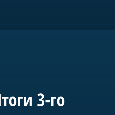
ром».
го
тоги 3-го