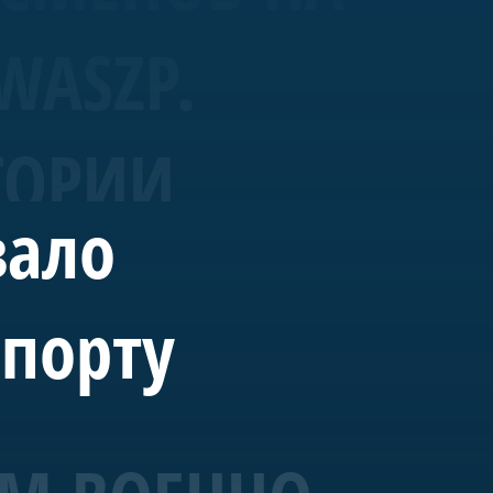
WASZP.
ТОРИИ
вало
спорту