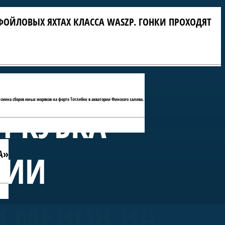
ФОЙЛОВЫХ ЯХТАХ КЛАССА WASZP. ГОНКИ ПРОХОДЯТ
 смена сборов юных моряков на форте Тотлебен в акватории Финского залива.
П КУБКА
А»
РИИ
ТСМЕНОВ НА