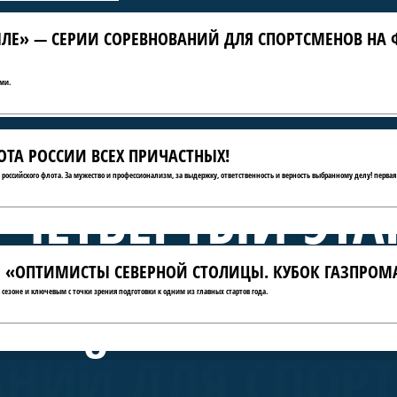
ЛЕ» — СЕРИИ СОРЕВНОВАНИЙ ДЛЯ СПОРТСМЕНОВ НА 
ми.
ТА РОССИИ ВСЕХ ПРИЧАСТНЫХ!
ю российского флота. За мужество и профессионализм, за выдержку, ответственность и верность выбранному делу! первая
 ЧЕТВЁРТЫЙ ЭТА
АТЫ «ОПТИМИСТЫ СЕВЕРНОЙ СТОЛИЦЫ. КУБОК ГАЗПРОМ
А КРЫЛЕ» — СЕ
сезоне и ключевым с точки зрения подготовки к одним из главных стартов года.
АНИЙ ДЛЯ СПОР