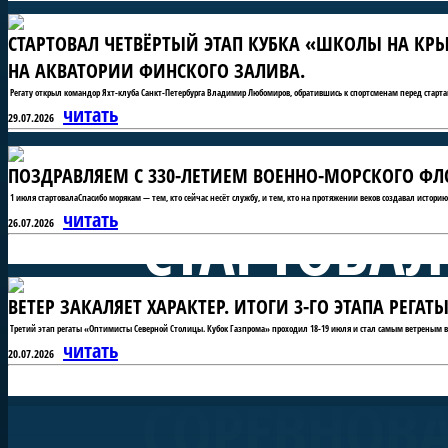
СТАРТОВАЛ ЧЕТВЁРТЫЙ ЭТАП КУБКА «ШКОЛЫ НА КРЫ
НА АКВАТОРИИ ФИНСКОГО ЗАЛИВА.
Регату открыл командор Яхт-клуба Санкт-Петербурга Владимир Любомиров, обратившись к спортсменам перед старта
читать
29.07.2026
ПОЗДРАВЛЯЕМ С 330-ЛЕТИЕМ ВОЕННО-МОРСКОГО ФЛО
1 июля стартовалаСпасибо морякам — тем, кто сейчас несёт службу, и тем, кто на протяжении веков создавал истори
СТАРТОВАЛ
читать
26.07.2026
ВЕТЕР ЗАКАЛЯЕТ ХАРАКТЕР. ИТОГИ 3-ГО ЭТАПА РЕГ
«ШКОЛЫ Н
Третий этап регаты «Оптимисты Северной Столицы. Кубок Газпрома» проходил 18-19 июля и стал самым ветреным в 
читать
20.07.2026
СОРЕВНОВ