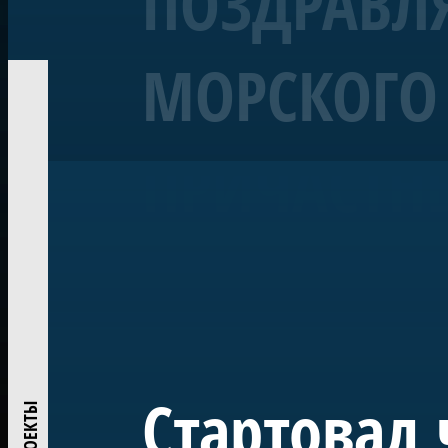
ПОЗДРАВЛЯ
МОРСКОГО 
Корабль «Полтава»
Линейный 54-пушечный ко
ПРИЧАСТН
Воссозданный корабль Петровской эпохи — один из 
«Полтава» была заложена в 2013 году на верфи Яхт-кл
ежегодно участвует в Главном Военно-морском пара
исследований и возрождения традиций деревянного
Проект реализован при поддержке ПАО «Газпром» по
центром большого музейного комплекса в Лахте — на
истории России.
Стартовал 