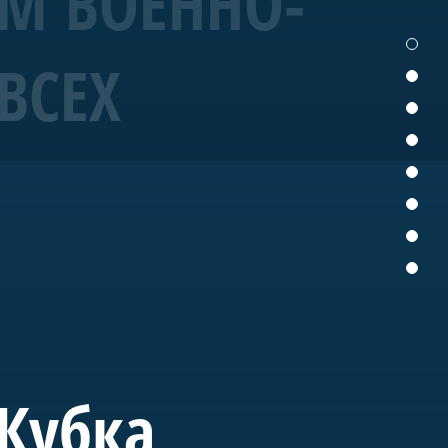
ЕМ ВОЕННО-
ВСЕХ
19 года корабль
ых исторических
ущем «Полтава» станет
вященного морской
 Кубка