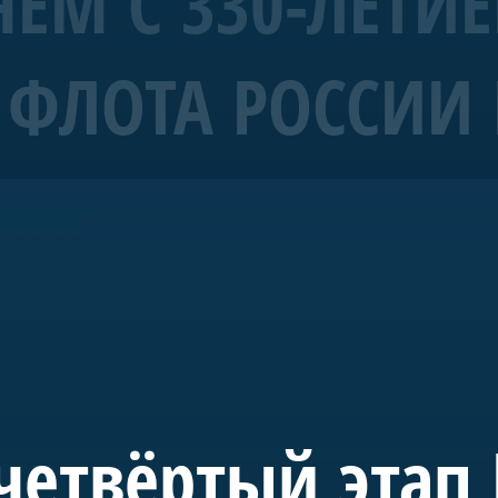
ЕМ С 330-ЛЕТИ
ФЛОТА РОССИИ 
рабль 4 ранга «Полтава»
ЫХ!
морских символов Санкт-Петербурга.
уба Санкт-Петербурга и спущена на воду в мае 2018-го. С 20
де в акватории Невы. Строительство потребовало масштабн
 судостроения.
 инициативе председателя правления А.Б. Миллера. В буд
учного, культурного и педагогического пространства, пос
четвёртый этап