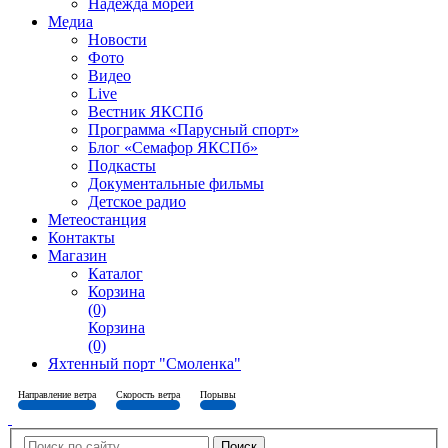
Надежда морей
Медиа
Новости
Фото
Видео
Live
Вестник ЯКСПб
Программа «Парусный спорт»
Блог «Семафор ЯКСПб»
Подкасты
Документальные фильмы
Детское радио
Метеостанция
Контакты
Магазин
Каталог
Корзина
(0)
Корзина
(0)
Яхтенный порт "Смоленка"
Направление ветра
Скорость ветра
Порывы