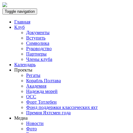
Toggle navigation
Главная
Клуб
Документы
Вступить
Символика
Руководство
Партнеры
Члены клуба
Календарь
Проекты
Регаты
Корабль Полтава
Академия
Надежда морей
ОСС
Форт Тотлебен
Фонд поддержки классических яхт
Премия Яхтсмен года
Медиа
Новости
Фото