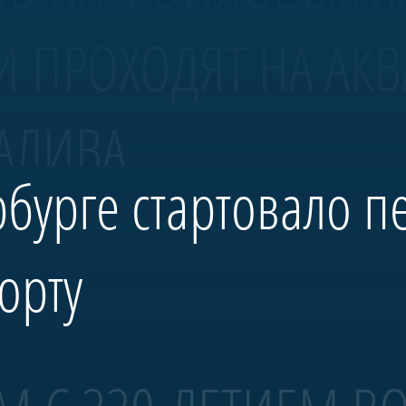
И ПРОХОДЯТ НА АК
АЛИВА.
рбурге стартовало п
орту