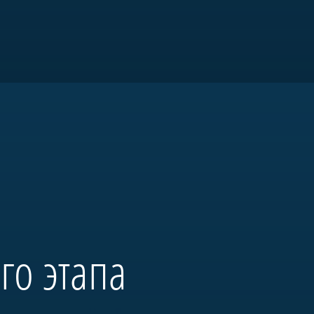
я «Морская
го этапа