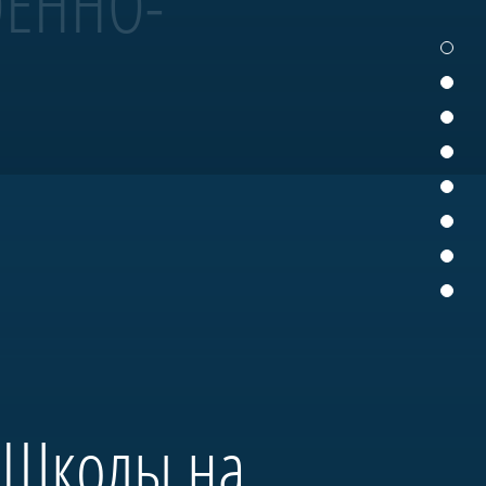
ОЕННО-
 участвует в Главном
деревянного судостроения.
нтром большого музейного
 «Школы на