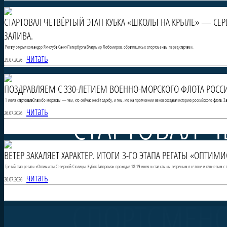
СТАРТОВАЛ ЧЕТВЁРТЫЙ ЭТАП КУБКА «ШКОЛЫ НА КРЫЛЕ» — СЕ
ЗАЛИВА.
Регату открыл командор Яхт-клуба Санкт-Петербурга Владимир Любомиров, обратившись к спортсменам перед стартами.
читать
29.07.2026
ПОЗДРАВЛЯЕМ С 330-ЛЕТИЕМ ВОЕННО-МОРСКОГО ФЛОТА РОССИ
1 июля стартовалаСпасибо морякам — тем, кто сейчас несёт службу, и тем, кто на протяжении веков создавал историю российского флота. 
СТАРТОВАЛ Ч
читать
26.07.2026
ВЕТЕР ЗАКАЛЯЕТ ХАРАКТЕР. ИТОГИ 3-ГО ЭТАПА РЕГАТЫ «ОПТИ
НА КРЫЛЕ» 
Третий этап регаты «Оптимисты Северной Столицы. Кубок Газпрома» проходил 18-19 июля и стал самым ветреным в сезоне и ключевым с то
читать
20.07.2026
СПОРТСМЕНО