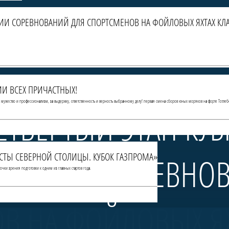
РИИ СОРЕВНОВАНИЙ ДЛЯ СПОРТСМЕНОВ НА ФОЙЛОВЫХ ЯХТАХ КЛА
И ВСЕХ ПРИЧАСТНЫХ!
За мужество и профессионализм, за выдержку, ответственность и верность выбранному делу! первая смена сборов юных моряков на форте Тотлеб
ЕТВЁРТЫЙ ЭТАП КУ
МИСТЫ СЕВЕРНОЙ СТОЛИЦЫ. КУБОК ГАЗПРОМА»
— СЕРИИ СОРЕВНО
чки зрения подготовки к одним из главных стартов года.
В НА ФОЙЛОВЫХ ЯХ