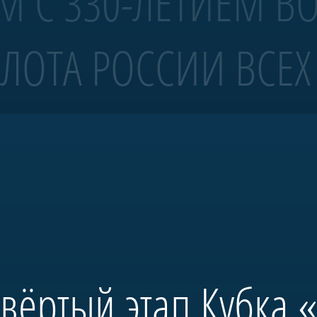
М С 330-ЛЕТИЕМ В
ЛОТА РОССИИ ВСЕХ
 4 ранга «Полтава»
!
волов Санкт-Петербурга.
тербурга и спущена на воду в мае 2018-го. С 2019 года корабль ежегодно
бовало масштабных исторических исследований и возрождения традиций 
 председателя правления А.Б. Миллера. В будущем «Полтава» станет це
ространства, посвященного морской истории России.
твёртый этап Кубка