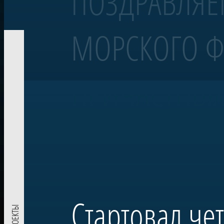
ПОЗДРАВЛЯЕ
МОРСКОГО Ф
Корабль «Полтава»
Линейный 54-пушечный корабль
ПРИЧАСТНЫХ
Воссозданный корабль Петровской эпохи — один из морских сим
«Полтава» была заложена в 2013 году на верфи Яхт-клуба Санкт-Пе
Военно-морском параде в акватории Невы. Строительство потре
Проект реализован при поддержке ПАО «Газпром» по инициативе
комплекса в Лахте — научного, культурного и педагогического п
Стартовал че