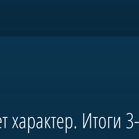
товки и патриотического воспитани
т характер. Итоги 3-