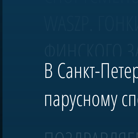
WASZP. ГОНК
ФИНСКОГО З
В Санкт-Пете
парусному сп