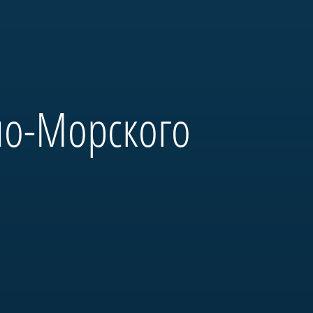
но-Морского
и выдающиеся моряки:
на Неве» и будет полностью
ым оборудованием. Его
м».