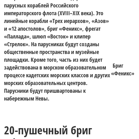
«Оптимисты
яхтах класса
парусных кораблей Российского
императорского флота (XVIII–XIX века). Это
линейные корабли «Трех иерархов», «Азов»
Северной
и «12 апостолов», бриг «Феникс», фрегат
WASZP.
«Паллада», шлюп «Восток» и клипер
«Стрелок». На парусниках будут созданы
Столицы.
общественные пространства и музейные
Гонки
площадки. Кроме того, часть из них будет
Бриг
задействована в морском образовательном
«Феникс»
процессе кадетских морских классов и других
Кубок
морских образовательных центров.
проходят на
Парусники будут пришвартованы к
набережным Невы.
Газпрома»
акватории
20-пушечный бриг