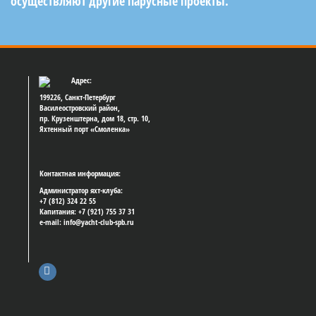
осуществляют другие парусные проекты.
Адрес:
199226, Санкт-Петербург
Василеостровский район,
пр. Крузенштерна, дом 18, стр. 10,
Яхтенный порт «Смоленка»
Контактная информация:
Администратор яхт-клуба:
+7 (812) 324 22 55
Капитания: +7 (921) 755 37 31
e-mail: info@yacht-club-spb.ru