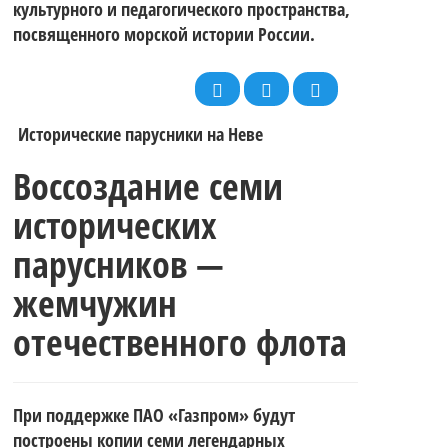
закаляет
соревнований
культурного и педагогического пространства,
Морского
посвященного морской истории России.
характер.
для
Флота
Исторические парусники на Неве
Итоги 3-го
Воссоздание семи
спортсменов
исторических
России всех
этапа
парусников —
на
жемчужин
причастных!
отечественного флота
регаты
фойловых
При поддержке ПАО «Газпром» будут
построены копии семи легендарных