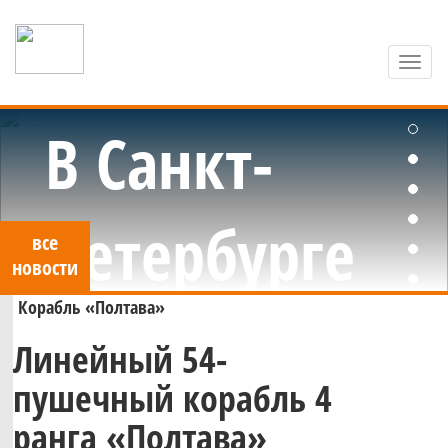
Toggl
navig
Яхт-клуб Санкт-Петербурга
В Санкт-
Петербурге
все
новости
Корабль «Полтава»
стартовало
Линейный 54-
Стартовал
пушечный корабль 4
первенство
ранга «Полтава»