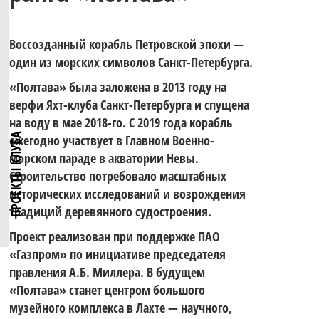
четвёртый
по
Воссозданный корабль Петровской эпохи —
этап Кубка
один из морских символов Санкт-Петербурга.
Поздравляем
«Полтава» была заложена в 2013 году на
парусному
верфи Яхт-клуба Санкт-Петербурга и спущена
на воду в мае 2018-го. С 2019 года корабль
«Школы на
ПРОЕКТЫ КЛУБА
ежегодно участвует в Главном Военно-
с 330-
морском параде в акватории Невы.
спорту
Строительство потребовало масштабных
крыле» —
исторических исследований и возрождения
традиций деревянного судостроения.
летием
Проект реализован при поддержке ПАО
Ветер
серии
«Газпром» по инициативе председателя
правления А.Б. Миллера. В будущем
Военно-
«Полтава» станет центром большого
музейного комплекса в Лахте — научного,