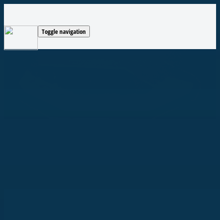
Toggle navigation