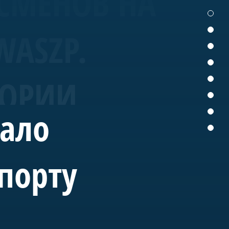
СМЕНОВ НА
WASZP.
ТОРИИ
вало
порту