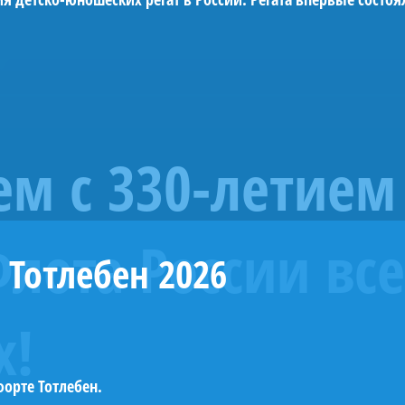
»
м с 330-летием
лота России все
 Тотлебен 2026
х!
орте Тотлебен.