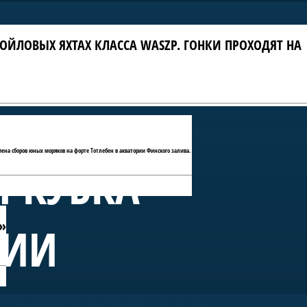
ОЙЛОВЫХ ЯХТАХ КЛАССА WASZP. ГОНКИ ПРОХОДЯТ НА
мена сборов юных моряков на форте Тотлебен в акватории Финского залива.
П КУБКА
»
РИИ