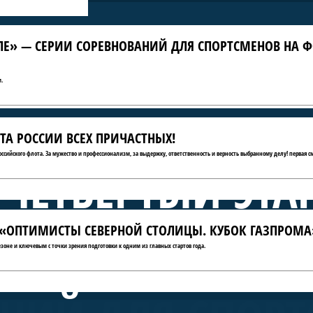
ЛЕ» — СЕРИИ СОРЕВНОВАНИЙ ДЛЯ СПОРТСМЕНОВ НА Ф
.
ТА РОССИИ ВСЕХ ПРИЧАСТНЫХ!
российского флота. За мужество и профессионализм, за выдержку, ответственность и верность выбранному делу! первая с
 ЧЕТВЁРТЫЙ ЭТА
ТЫ «ОПТИМИСТЫ СЕВЕРНОЙ СТОЛИЦЫ. КУБОК ГАЗПРОМА
А КРЫЛЕ» — СЕ
зоне и ключевым с точки зрения подготовки к одним из главных стартов года.