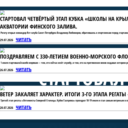
СТАРТОВАЛ ЧЕТВЁРТЫЙ ЭТАП КУБКА «ШКОЛЫ НА КРЫ
АКВАТОРИИ ФИНСКОГО ЗАЛИВА.
Регату открыл командор Яхт-клуба Санкт-Петербурга Владимир Любомиров, обратившись к спортсменам перед стартами
читать
29.07.2026
ПОЗДРАВЛЯЕМ С 330-ЛЕТИЕМ ВОЕННО-МОРСКОГО ФЛО
1 июля стартовалаСпасибо морякам — тем, кто сейчас несёт службу, и тем, кто на протяжении веков создавал историю 
СТАРТОВАЛ
читать
26.07.2026
ВЕТЕР ЗАКАЛЯЕТ ХАРАКТЕР. ИТОГИ 3-ГО ЭТАПА РЕГА
«ШКОЛЫ Н
Третий этап регаты «Оптимисты Северной Столицы. Кубок Газпрома» проходил 18-19 июля и стал самым ветреным в се
читать
20.07.2026