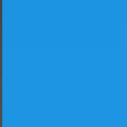
базе исторического парусника «Двенадцать
Апостолов»: лаборатории, практические
классы, программы начальной морской
Форт
подготовки. Второй — учебный флот и
Тотлебен
верфь как «живая лаборатория»: практика
на действующих судах, участие в
строительстве и ремонте. Третий —
практический центр на форте «Тотлебен»,
максимально приближенный к условиям
реальной морской службы. Вместе три
элемента обеспечивают последовательный
путь от первых шагов в море до
осознанного выбора морской профессии.
Форт Тотлебен