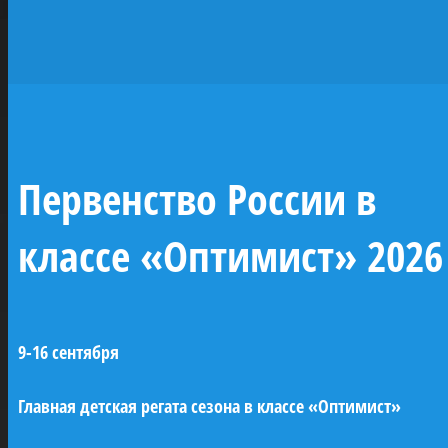
исторических
парусников —
жемчужин
отечественного
Первенство России в
флота
классе «Оптимист» 2026
При поддержке ПАО «Газпром» будут
построены копии семи легендарных
9-16 сентября
парусных кораблей Российского
императорского флота (XVIII–XIX века). Это
Главная детская регата сезона в классе «Оптимист»
линейные корабли «Трех иерархов»,
«Азов» и «12 апостолов», бриг «Феникс»,