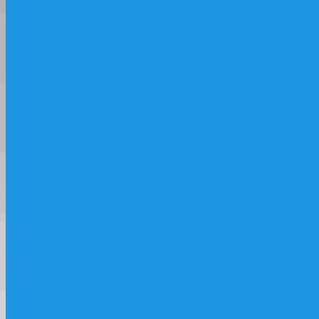
классических яхт
Фонд поддержки,
реконструкции и
возрождения
исторических судов и
классических яхт
Фонд поддержки, реконструкции и
возрождения исторических судов и
классических яхт объединяет более 20