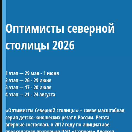
Линейный 54-
Оптимисты северной
пушечный корабль 4
ранга «Полтава»
столицы 2026
Воссозданный корабль Петровской эпохи —
1 этап — 29 мая - 1 июня
один из морских символов Санкт-
2 этап — 26 - 29 июня
Петербурга.
3 этап — 17 - 20 июля
«Полтава» была заложена в 2013 году на
ПРОЕКТЫ КЛУБА
4 этап — 21 - 24 августа
верфи Яхт-клуба Санкт-Петербурга и
спущена на воду в мае 2018-го. С 2019 года
«Оптимисты Северной столицы» – самая масштабная
корабль ежегодно участвует в Главном
серия детско-юношеских регат в России. Регата
Военно-морском параде в акватории Невы.
впервые состоялась в 2012 году по инициативе
Строительство потребовало масштабных
председателя правления ПАО «Газпром» Алексея