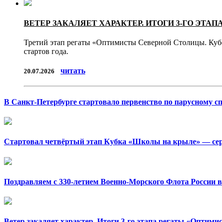
ВЕТЕР ЗАКАЛЯЕТ ХАРАКТЕР. ИТОГИ 3-ГО ЭТА
Третий этап регаты «Оптимисты Северной Столицы. Кубо
стартов года.
читать
20.07.2026
В Санкт-Петербурге стартовало первенство по парусному с
Стартовал четвёртый этап Кубка «Школы на крыле» — сери
Поздравляем с 330-летием Военно-Морского Флота России в
Ветер закаляет характер. Итоги 3-го этапа регаты «Оптим