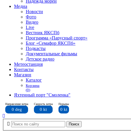
Надежда морей
Медиа
Новости
Фото
Видео
Live
Вестник ЯКСПб
Программа «Парусный спорт»
Блог «Семафор ЯКСПб»
Подкасты
Документальные фильмы
Детское радио
Метеостанция
Контакты
Магазин
Каталог
Корзина
(0)
Яхтенный порт "Смоленка"
Направление ветра
Скорость ветра
Порывы
0 deg
0 kt
0 kt