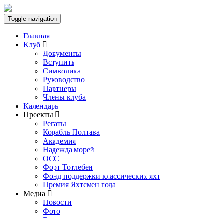
Toggle navigation
Главная
Клуб
Документы
Вступить
Символика
Руководство
Партнеры
Члены клуба
Календарь
Проекты
Регаты
Корабль Полтава
Академия
Надежда морей
ОСС
Форт Тотлебен
Фонд поддержки классических яхт
Премия Яхтсмен года
Медиа
Новости
Фото