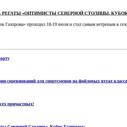
ПА РЕГАТЫ «ОПТИМИСТЫ СЕВЕРНОЙ СТОЛИЦЫ. КУБО
к Газпрома» проходил 18-19 июля и стал самым ветреным в сезо
порту
и соревнований для спортсменов на фойловых яхтах класса
сех причастных!
исты Северной Столицы. Кубок Газпрома»