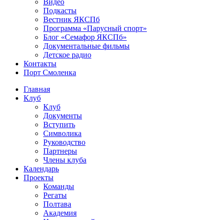
Видео
Подкасты
Вестник ЯКСПб
Программа «Парусный спорт»
Блог «Семафор ЯКСПб»
Документальные фильмы
Детское радио
Контакты
Порт Смоленка
Главная
Клуб
Клуб
Документы
Вступить
Символика
Руководство
Партнеры
Члены клуба
Календарь
Проекты
Команды
Регаты
Полтава
Академия