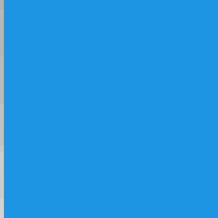
классических яхт
Фонд поддержки,
реконструкции и
возрождения
исторических судов и
классических яхт
Фонд поддержки, реконструкции и
возрождения исторических судов и
классических яхт объединяет более 20