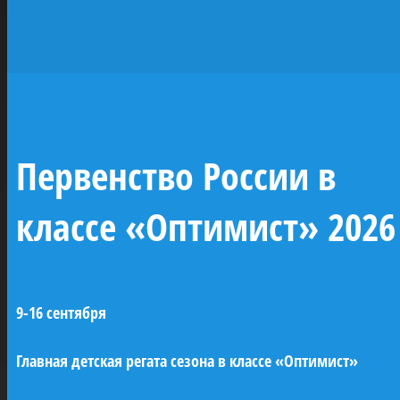
исторических
парусников —
жемчужин
отечественного
Первенство России в
флота
классе «Оптимист» 2026
При поддержке ПАО «Газпром» будут
построены копии семи легендарных
9-16 сентября
парусных кораблей Российского
императорского флота (XVIII–XIX века). Это
Главная детская регата сезона в классе «Оптимист»
линейные корабли «Трех иерархов»,
«Азов» и «12 апостолов», бриг «Феникс»,