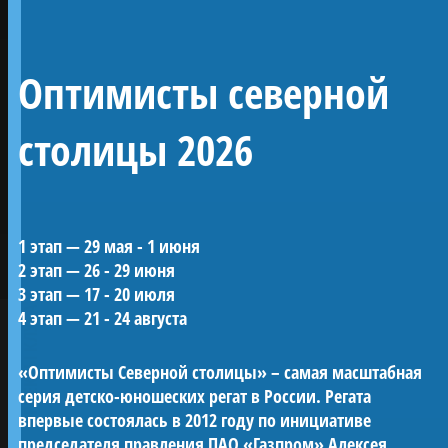
Линейный 54-
Оптимисты северной
пушечный корабль 4
ранга «Полтава»
столицы 2026
Воссозданный корабль Петровской эпохи —
1 этап — 29 мая - 1 июня
один из морских символов Санкт-
2 этап — 26 - 29 июня
Петербурга.
3 этап — 17 - 20 июля
«Полтава» была заложена в 2013 году на
ПРОЕКТЫ КЛУБА
4 этап — 21 - 24 августа
верфи Яхт-клуба Санкт-Петербурга и
спущена на воду в мае 2018-го. С 2019 года
«Оптимисты Северной столицы» – самая масштабная
корабль ежегодно участвует в Главном
серия детско-юношеских регат в России. Регата
Военно-морском параде в акватории Невы.
впервые состоялась в 2012 году по инициативе
Строительство потребовало масштабных
председателя правления ПАО «Газпром» Алексея