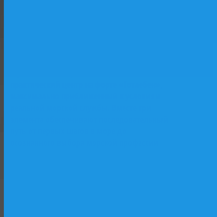
базе исторического парусника «Двенадцать
Апостолов»: лаборатории, практические
классы, программы начальной морской
Форт
подготовки. Второй — учебный флот и
Тотлебен
верфь как «живая лаборатория»: практика
на действующих судах, участие в
строительстве и ремонте. Третий —
практический центр на форте «Тотлебен»,
максимально приближенный к условиям
реальной морской службы. Вместе три
элемента обеспечивают последовательный
путь от первых шагов в море до
осознанного выбора морской профессии.
Форт Тотлебен