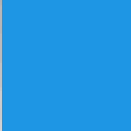
классических яхт
Фонд поддержки,
реконструкции и
возрождения
исторических судов и
классических яхт
Фонд поддержки, реконструкции и
возрождения исторических судов и
классических яхт объединяет более 20