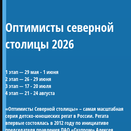
Линейный 54-
Оптимисты северной
пушечный корабль 4
ранга «Полтава»
столицы 2026
Воссозданный корабль Петровской эпохи —
1 этап — 29 мая - 1 июня
один из морских символов Санкт-
2 этап — 26 - 29 июня
Петербурга.
3 этап — 17 - 20 июля
«Полтава» была заложена в 2013 году на
ПРОЕКТЫ КЛУБА
4 этап — 21 - 24 августа
верфи Яхт-клуба Санкт-Петербурга и
спущена на воду в мае 2018-го. С 2019 года
«Оптимисты Северной столицы» – самая масштабная
корабль ежегодно участвует в Главном
серия детско-юношеских регат в России. Регата
Военно-морском параде в акватории Невы.
впервые состоялась в 2012 году по инициативе
Строительство потребовало масштабных
председателя правления ПАО «Газпром» Алексея