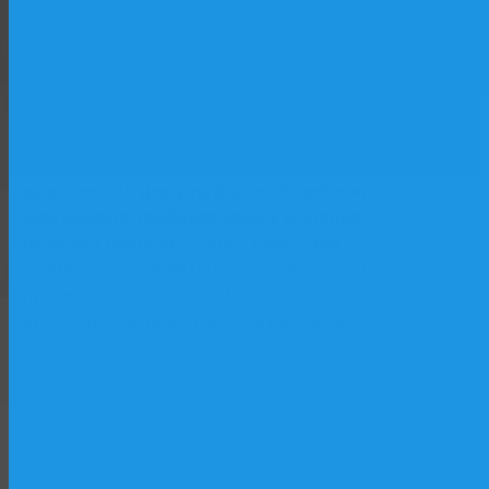
базе исторического парусника «Двенадцать
Апостолов»: лаборатории, практические
классы, программы начальной морской
Форт
подготовки. Второй — учебный флот и
Тотлебен
верфь как «живая лаборатория»: практика
на действующих судах, участие в
строительстве и ремонте. Третий —
практический центр на форте «Тотлебен»,
максимально приближенный к условиям
реальной морской службы. Вместе три
элемента обеспечивают последовательный
путь от первых шагов в море до
осознанного выбора морской профессии.
Форт Тотлебен