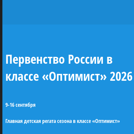
исторических
парусников —
жемчужин
отечественного
Первенство России в
флота
классе «Оптимист» 2026
При поддержке ПАО «Газпром» будут
построены копии семи легендарных
9-16 сентября
парусных кораблей Российского
императорского флота (XVIII–XIX века). Это
Главная детская регата сезона в классе «Оптимист»
линейные корабли «Трех иерархов»,
«Азов» и «12 апостолов», бриг «Феникс»,