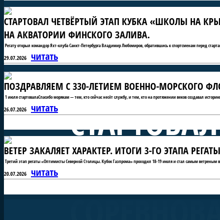
СТАРТОВАЛ ЧЕТВЁРТЫЙ ЭТАП КУБКА «ШКОЛЫ НА КРЫ
НА АКВАТОРИИ ФИНСКОГО ЗАЛИВА.
Регату открыл командор Яхт-клуба Санкт-Петербурга Владимир Любомиров, обратившись к спортсменам перед старта
читать
29.07.2026
ПОЗДРАВЛЯЕМ С 330-ЛЕТИЕМ ВОЕННО-МОРСКОГО ФЛО
1 июля стартовалаСпасибо морякам — тем, кто сейчас несёт службу, и тем, кто на протяжении веков создавал истори
СТАРТОВАЛ
читать
26.07.2026
ВЕТЕР ЗАКАЛЯЕТ ХАРАКТЕР. ИТОГИ 3-ГО ЭТАПА РЕГ
«ШКОЛЫ Н
Третий этап регаты «Оптимисты Северной Столицы. Кубок Газпрома» проходил 18-19 июля и стал самым ветреным в 
читать
20.07.2026
СОРЕВНОВ