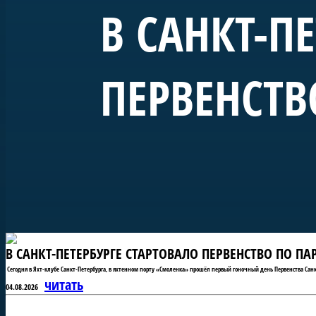
В САНКТ-П
ПЕРВЕНСТВ
В САНКТ-ПЕТЕРБУРГЕ СТАРТОВАЛО ПЕРВЕНСТВО ПО П
Сегодня в Яхт-клубе Санкт-Петербурга, в яхтенном порту «Смоленка» прошёл первый гоночный день Первенства Санк
читать
04.08.2026