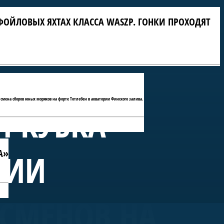
ФОЙЛОВЫХ ЯХТАХ КЛАССА WASZP. ГОНКИ ПРОХОДЯТ
 смена сборов юных моряков на форте Тотлебен в акватории Финского залива.
П КУБКА
А»
РИИ
ТСМЕНОВ НА