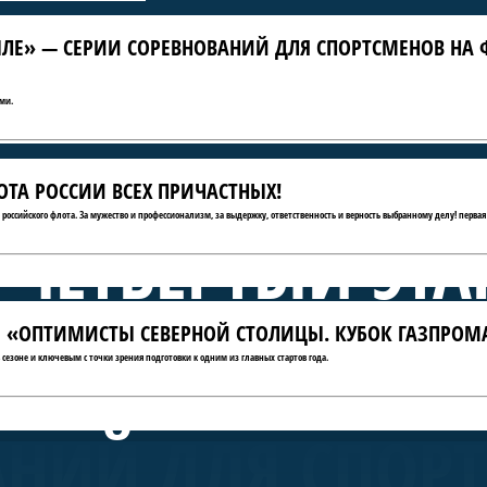
ЛЕ» — СЕРИИ СОРЕВНОВАНИЙ ДЛЯ СПОРТСМЕНОВ НА 
ми.
ТА РОССИИ ВСЕХ ПРИЧАСТНЫХ!
ю российского флота. За мужество и профессионализм, за выдержку, ответственность и верность выбранному делу! первая
 ЧЕТВЁРТЫЙ ЭТА
АТЫ «ОПТИМИСТЫ СЕВЕРНОЙ СТОЛИЦЫ. КУБОК ГАЗПРОМ
А КРЫЛЕ» — СЕ
сезоне и ключевым с точки зрения подготовки к одним из главных стартов года.
АНИЙ ДЛЯ СПОР