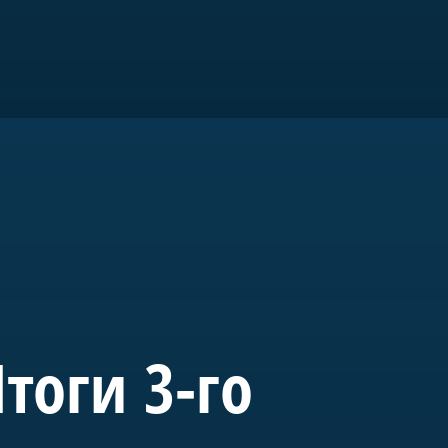
ром».
го
тоги 3-го