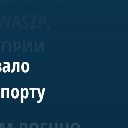
WASZP.
ТОРИИ
вало
спорту