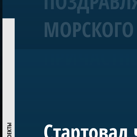
ПОЗДРАВЛЯ
МОРСКОГО 
Корабль «Полтава»
Линейный 54-пушечный ко
ПРИЧАСТН
Воссозданный корабль Петровской эпохи — один из 
«Полтава» была заложена в 2013 году на верфи Яхт-кл
ежегодно участвует в Главном Военно-морском пара
исследований и возрождения традиций деревянного
Проект реализован при поддержке ПАО «Газпром» по
центром большого музейного комплекса в Лахте — на
истории России.
Стартовал 