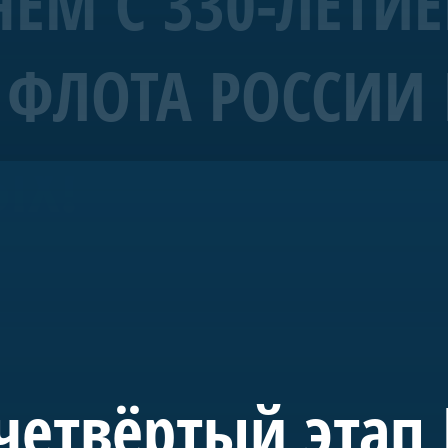
ЕМ С 330-ЛЕТИ
ФЛОТА РОССИИ 
рабль 4 ранга «Полтава»
ЫХ!
морских символов Санкт-Петербурга.
уба Санкт-Петербурга и спущена на воду в мае 2018-го. С 20
де в акватории Невы. Строительство потребовало масштабн
 судостроения.
 инициативе председателя правления А.Б. Миллера. В буд
учного, культурного и педагогического пространства, пос
четвёртый этап