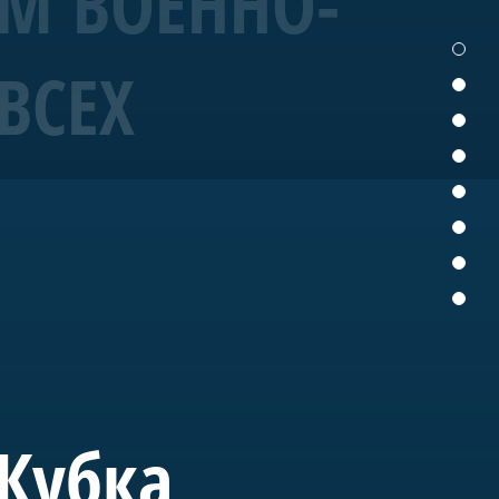
ЕМ ВОЕННО-
ВСЕХ
19 года корабль
ых исторических
ущем «Полтава» станет
вященного морской
 Кубка