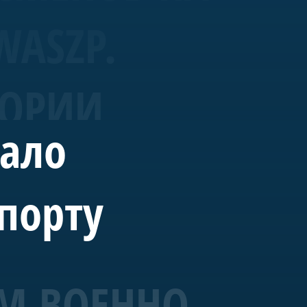
WASZP.
ТОРИИ
вало
порту
М ВОЕННО-