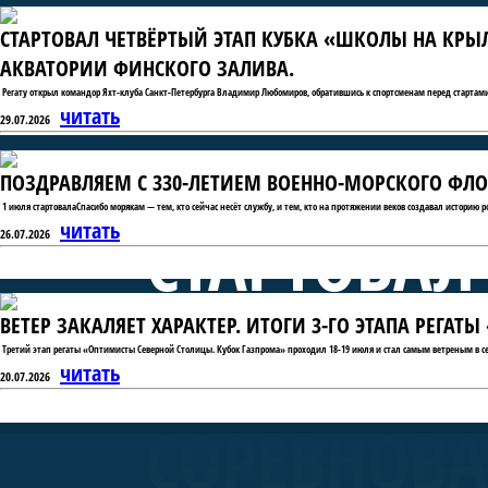
СТАРТОВАЛ ЧЕТВЁРТЫЙ ЭТАП КУБКА «ШКОЛЫ НА КРЫ
АКВАТОРИИ ФИНСКОГО ЗАЛИВА.
Регату открыл командор Яхт-клуба Санкт-Петербурга Владимир Любомиров, обратившись к спортсменам перед стартами
читать
29.07.2026
ПОЗДРАВЛЯЕМ С 330-ЛЕТИЕМ ВОЕННО-МОРСКОГО ФЛО
1 июля стартовалаСпасибо морякам — тем, кто сейчас несёт службу, и тем, кто на протяжении веков создавал историю 
СТАРТОВАЛ
читать
26.07.2026
ВЕТЕР ЗАКАЛЯЕТ ХАРАКТЕР. ИТОГИ 3-ГО ЭТАПА РЕГА
«ШКОЛЫ Н
Третий этап регаты «Оптимисты Северной Столицы. Кубок Газпрома» проходил 18-19 июля и стал самым ветреным в се
читать
20.07.2026
СОРЕВНОВА