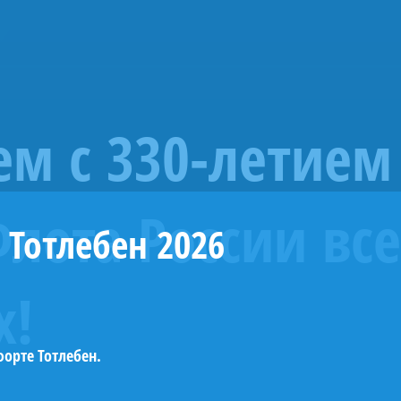
»
м с 330-летием
лота России все
 Тотлебен 2026
х!
орте Тотлебен.