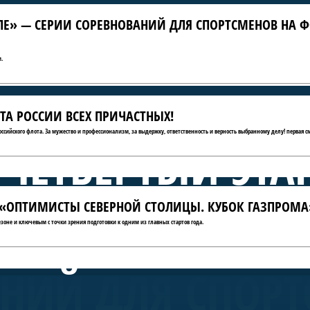
ЛЕ» — СЕРИИ СОРЕВНОВАНИЙ ДЛЯ СПОРТСМЕНОВ НА Ф
.
ТА РОССИИ ВСЕХ ПРИЧАСТНЫХ!
российского флота. За мужество и профессионализм, за выдержку, ответственность и верность выбранному делу! первая с
 ЧЕТВЁРТЫЙ ЭТА
ТЫ «ОПТИМИСТЫ СЕВЕРНОЙ СТОЛИЦЫ. КУБОК ГАЗПРОМА
А КРЫЛЕ» — СЕ
зоне и ключевым с точки зрения подготовки к одним из главных стартов года.
НИЙ ДЛЯ СПОРТ