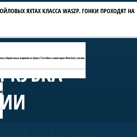
ОЙЛОВЫХ ЯХТАХ КЛАССА WASZP. ГОНКИ ПРОХОДЯТ НА
мена сборов юных моряков на форте Тотлебен в акватории Финского залива.
П КУБКА
»
РИИ
СМЕНОВ НА