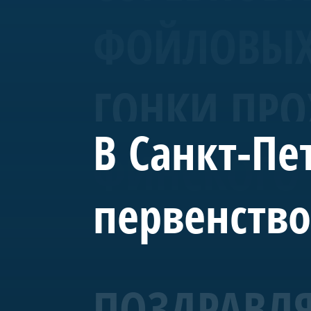
ФОЙЛОВЫХ 
ГОНКИ ПРО
В Санкт-Пе
ФИНСКОГО 
первенство
ПОЗДРАВЛЯ