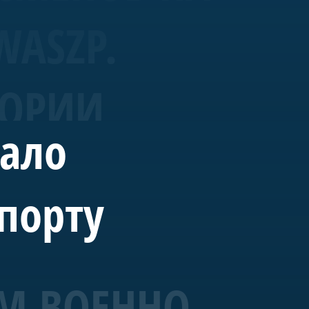
WASZP.
ТОРИИ
вало
порту
М ВОЕННО-