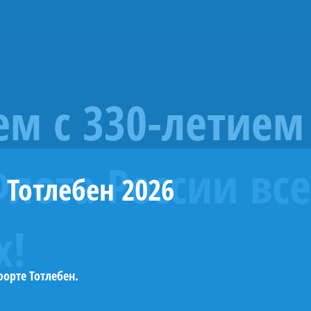
»
м с 330-летием
лота России все
 Тотлебен 2026
х!
орте Тотлебен.