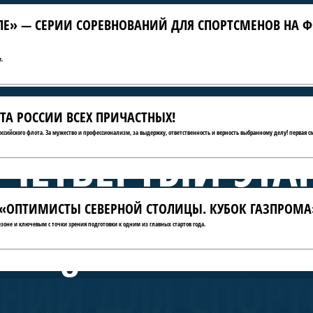
ЛЕ» — СЕРИИ СОРЕВНОВАНИЙ ДЛЯ СПОРТСМЕНОВ НА Ф
.
ТА РОССИИ ВСЕХ ПРИЧАСТНЫХ!
российского флота. За мужество и профессионализм, за выдержку, ответственность и верность выбранному делу! первая с
 ЧЕТВЁРТЫЙ ЭТА
ТЫ «ОПТИМИСТЫ СЕВЕРНОЙ СТОЛИЦЫ. КУБОК ГАЗПРОМА
А КРЫЛЕ» — СЕ
зоне и ключевым с точки зрения подготовки к одним из главных стартов года.
НИЙ ДЛЯ СПОРТ