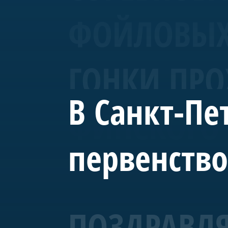
ФОЙЛОВЫХ 
ГОНКИ ПРО
В Санкт-Пе
ФИНСКОГО 
первенство
ПОЗДРАВЛЯ