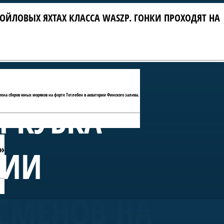
ОЙЛОВЫХ ЯХТАХ КЛАССА WASZP. ГОНКИ ПРОХОДЯТ НА
мена сборов юных моряков на форте Тотлебен в акватории Финского залива.
П КУБКА
»
РИИ
СМЕНОВ НА