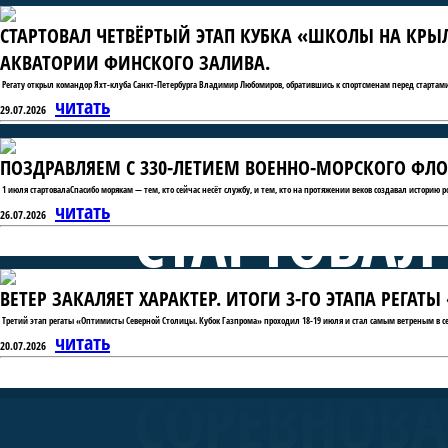
СТАРТОВАЛ ЧЕТВЁРТЫЙ ЭТАП КУБКА «ШКОЛЫ НА КРЫ
АКВАТОРИИ ФИНСКОГО ЗАЛИВА.
Регату открыл командор Яхт-клуба Санкт-Петербурга Владимир Любомиров, обратившись к спортсменам перед стартами
читать
29.07.2026
ПОЗДРАВЛЯЕМ С 330-ЛЕТИЕМ ВОЕННО-МОРСКОГО ФЛО
1 июля стартовалаСпасибо морякам — тем, кто сейчас несёт службу, и тем, кто на протяжении веков создавал историю 
СТАРТОВАЛ
читать
26.07.2026
ВЕТЕР ЗАКАЛЯЕТ ХАРАКТЕР. ИТОГИ 3-ГО ЭТАПА РЕГА
«ШКОЛЫ Н
Третий этап регаты «Оптимисты Северной Столицы. Кубок Газпрома» проходил 18-19 июля и стал самым ветреным в се
читать
20.07.2026
СОРЕВНОВА