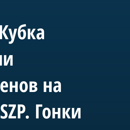
ущем «Полтава» станет
вященного морской
 Кубка
ии
енов на
ин
SZP. Гонки