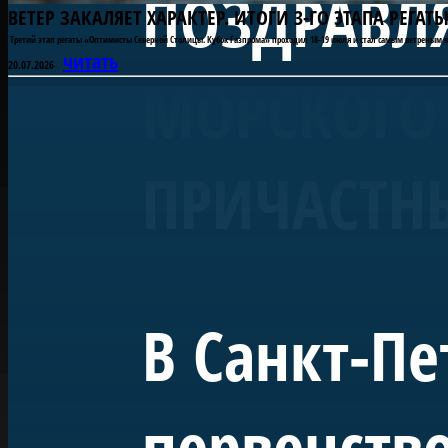
ПОЗДРАВЛЯ
ВЕТЕР ЗАКАЛЯЕТ ХАРАКТЕР. ИТОГИ 3-ГО ЭТАПА РЕГ
Третий этап регаты «Оптимисты Северной Столицы. Кубок Газпрома» проходил 18-19 июля и стал самым ветреным в 
читать
20.07.2026
МОРСКОГО 
ПРИЧАСТН
В Санкт-Пе
первенство