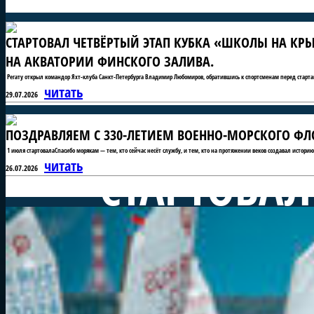
СТАРТОВАЛ ЧЕТВЁРТЫЙ ЭТАП КУБКА «ШКОЛЫ НА КРЫ
НА АКВАТОРИИ ФИНСКОГО ЗАЛИВА.
Регату открыл командор Яхт-клуба Санкт-Петербурга Владимир Любомиров, обратившись к спортсменам перед старта
читать
29.07.2026
ПОЗДРАВЛЯЕМ С 330-ЛЕТИЕМ ВОЕННО-МОРСКОГО ФЛО
1 июля стартовалаСпасибо морякам — тем, кто сейчас несёт службу, и тем, кто на протяжении веков создавал истори
СТАРТОВАЛ
читать
26.07.2026
«ШКОЛЫ Н