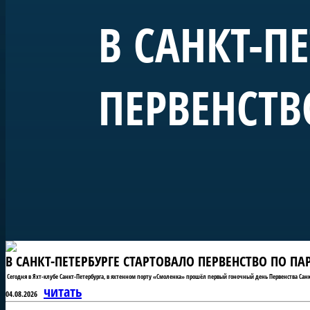
В САНКТ-П
ПЕРВЕНСТВ
В САНКТ-ПЕТЕРБУРГЕ СТАРТОВАЛО ПЕРВЕНСТВО ПО П
Сегодня в Яхт-клубе Санкт-Петербурга, в яхтенном порту «Смоленка» прошёл первый гоночный день Первенства Санк
читать
04.08.2026