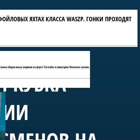
ФОЙЛОВЫХ ЯХТАХ КЛАССА WASZP. ГОНКИ ПРОХОДЯТ
 смена сборов юных моряков на форте Тотлебен в акватории Финского залива.
П КУБКА
РИИ