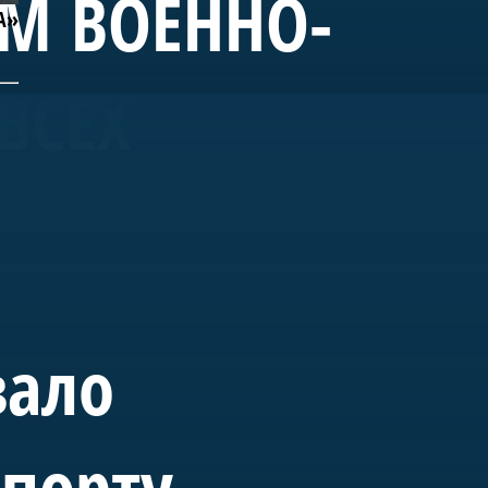
ЕМ ВОЕННО-
А»
ВСЕХ
вало
спорту