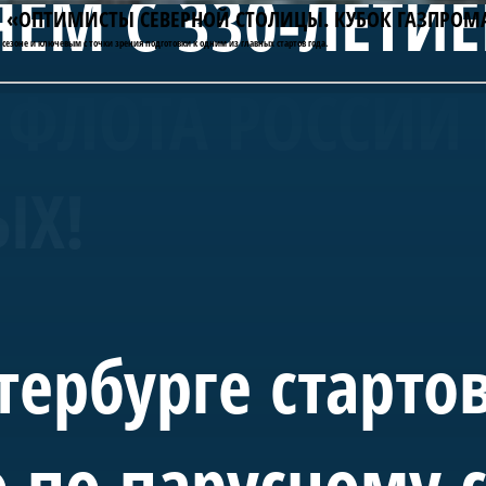
ЕМ С 330-ЛЕТИ
АТЫ «ОПТИМИСТЫ СЕВЕРНОЙ СТОЛИЦЫ. КУБОК ГАЗПРОМ
сезоне и ключевым с точки зрения подготовки к одним из главных стартов года.
ФЛОТА РОССИИ 
ЫХ!
тербурге старто
 по парусному 