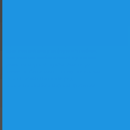
базе исторического парусника «Двенадцать
Апостолов»: лаборатории, практические
классы, программы начальной морской
Форт
подготовки. Второй — учебный флот и
Тотлебен
верфь как «живая лаборатория»: практика
на действующих судах, участие в
строительстве и ремонте. Третий —
практический центр на форте «Тотлебен»,
максимально приближенный к условиям
реальной морской службы. Вместе три
элемента обеспечивают последовательный
путь от первых шагов в море до
осознанного выбора морской профессии.
Форт Тотлебен