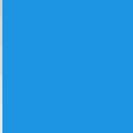
судов, представляющих разные эпохи
отечественного парусного флота: копия
ботика Петра I, первая железная яхта
Российской Империи «Утеха», шхуна
«Надежда» (1912 г. постройки), гафельный
куттер «Лукулл», капитанские гички. Это
Морская
единственная в России организация,
практика
которая даёт вторую жизнь историческим
судам. Все суда Фонда — действующие
учебные парусники: на одних юные моряки
проходят морскую практику, другие
восстанавливают под руководством
опытных мастеров.
все
все
новости
новости
Морская практика