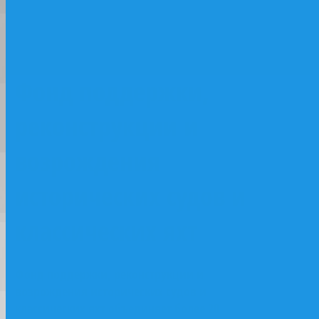
классических яхт
Фонд поддержки,
реконструкции и
возрождения
исторических судов и
классических яхт
Фонд поддержки, реконструкции и
возрождения исторических судов и
классических яхт объединяет более 20