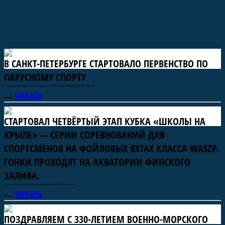
В САНКТ-ПЕТЕРБУРГЕ СТАРТОВАЛО ПЕРВЕНСТВО ПО
ПАРУСНОМУ СПОРТУ
Сегодня в Яхт-клубе Санкт-Петербурга, в яхтенном порту «Смоленка» прошёл первый гоночный день Первенства Санкт-Петербурга по парусному спорту.
читать
04.08.2026
СТАРТОВАЛ ЧЕТВЁРТЫЙ ЭТАП КУБКА «ШКОЛЫ НА
КРЫЛЕ» — СЕРИИ СОРЕВНОВАНИЙ ДЛЯ
Яхт-клуб Санкт-Петербурга
Морская профориентация
Форт Тотлебен
Обучение морскому делу
Исторический флот
Детский спорт
Фестивали и регаты
Судостроение
СПОРТСМЕНОВ НА ФОЙЛОВЫХ ЯХТАХ КЛАССА WASZP.
ГОНКИ ПРОХОДЯТ НА АКВАТОРИИ ФИНСКОГО
ЗАЛИВА.
Регату открыл командор Яхт-клуба Санкт-Петербурга Владимир Любомиров, обратившись к спортсменам перед стартами.
читать
29.07.2026
ПОЗДРАВЛЯЕМ С 330-ЛЕТИЕМ ВОЕННО-МОРСКОГО