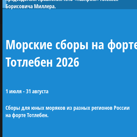
исторических исследований и
Борисовича Миллера.
возрождения традиций деревянного
судостроения.
Проект реализован при поддержке ПАО
«Газпром» по инициативе председателя
Морские сборы на форт
правления А.Б. Миллера. В будущем
«Полтава» станет центром большого
Тотлебен 2026
музейного комплекса в Лахте — научного,
культурного и педагогического
пространства, посвященного морской
истории России.
1 июля - 31 августа
Сборы для юных моряков из разных регионов России
Исторические парусники на Неве
на форте Тотлебен.
Воссоздание семи