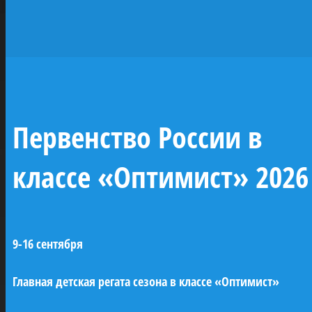
исторических
парусников —
жемчужин
отечественного
Первенство России в
флота
классе «Оптимист» 2026
При поддержке ПАО «Газпром» будут
построены копии семи легендарных
9-16 сентября
парусных кораблей Российского
императорского флота (XVIII–XIX века). Это
Главная детская регата сезона в классе «Оптимист»
линейные корабли «Трех иерархов»,
«Азов» и «12 апостолов», бриг «Феникс»,