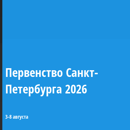
Бриг
фрегат «Паллада», шлюп «Восток» и
«Феникс»
клипер «Стрелок». На парусниках будут
созданы общественные пространства и
музейные площадки. Кроме того, часть из
них будет задействована в морском
образовательном процессе кадетских
морских классов и других морских
образовательных центров. Парусники будут
пришвартованы к набережным Невы.
Первенство Санкт-
Петербурга 2026
20-пушечный бриг
«Феникс»
3-8 августа