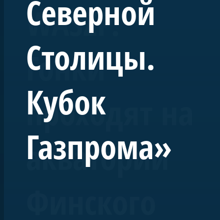
Северной
корабля Балтийского флота, заложенного в
WASZP.
Кронштадте в 1809 году. В разные годы на
нём служили выдающиеся моряки:
Лазарев, Нахимов, Новосильский,
«Морская
Столицы.
Владимир Даль. Строящийся «Феникс»
Гонки
станет первым из семи судов проекта
«Исторические парусники на Неве» и будет
полностью соответствовать историческому
Кубок
проходят на
облику брига. При этом «Феникс» будет
оснащён современными инженерными
системами и навигационным
Газпрома»
оборудованием. Его назначение — учебный
акватории
ходовой парусник для кадетских морских
классов и школ юнг. Строительство ведётся
при поддержке ПАО «Газпром».
Финского
перспектива»