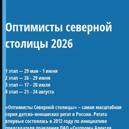
Линейный 54-
Оптимисты северной
пушечный корабль 4
ранга «Полтава»
столицы 2026
Воссозданный корабль Петровской эпохи —
1 этап — 29 мая - 1 июня
один из морских символов Санкт-
2 этап — 26 - 29 июня
Петербурга.
3 этап — 17 - 20 июля
«Полтава» была заложена в 2013 году на
ПРОЕКТЫ КЛУБА
4 этап — 21 - 24 августа
верфи Яхт-клуба Санкт-Петербурга и
спущена на воду в мае 2018-го. С 2019 года
«Оптимисты Северной столицы» – самая масштабная
корабль ежегодно участвует в Главном
серия детско-юношеских регат в России. Регата
Военно-морском параде в акватории Невы.
впервые состоялась в 2012 году по инициативе
Строительство потребовало масштабных
председателя правления ПАО «Газпром» Алексея