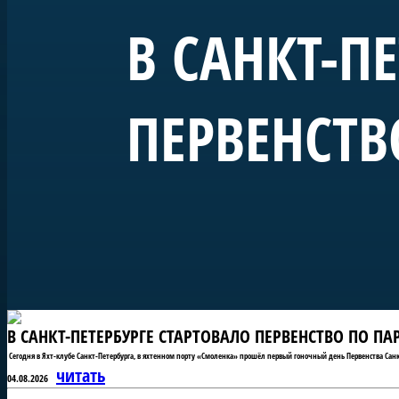
В САНКТ-П
ПЕРВЕНСТВ
В САНКТ-ПЕТЕРБУРГЕ СТАРТОВАЛО ПЕРВЕНСТВО ПО П
Сегодня в Яхт-клубе Санкт-Петербурга, в яхтенном порту «Смоленка» прошёл первый гоночный день Первенства Санк
читать
04.08.2026