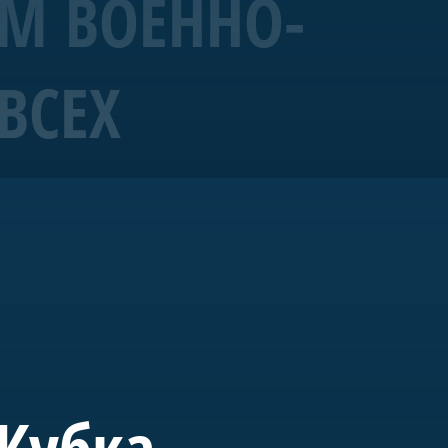
ЕМ ВОЕННО-
ВСЕХ
19 года корабль
ых исторических
ущем «Полтава» станет
вященного морской
 Кубка