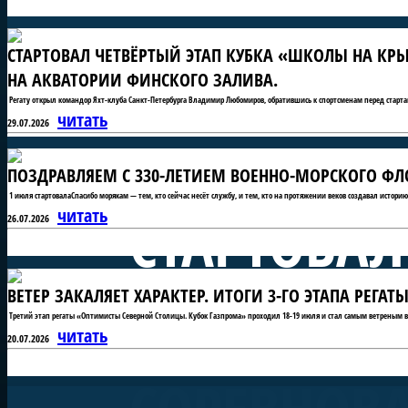
СТАРТОВАЛ ЧЕТВЁРТЫЙ ЭТАП КУБКА «ШКОЛЫ НА КРЫ
НА АКВАТОРИИ ФИНСКОГО ЗАЛИВА.
Регату открыл командор Яхт-клуба Санкт-Петербурга Владимир Любомиров, обратившись к спортсменам перед старта
читать
29.07.2026
ПОЗДРАВЛЯЕМ С 330-ЛЕТИЕМ ВОЕННО-МОРСКОГО ФЛО
1 июля стартовалаСпасибо морякам — тем, кто сейчас несёт службу, и тем, кто на протяжении веков создавал истори
СТАРТОВАЛ
читать
26.07.2026
ВЕТЕР ЗАКАЛЯЕТ ХАРАКТЕР. ИТОГИ 3-ГО ЭТАПА РЕГ
«ШКОЛЫ Н
Третий этап регаты «Оптимисты Северной Столицы. Кубок Газпрома» проходил 18-19 июля и стал самым ветреным в 
читать
20.07.2026