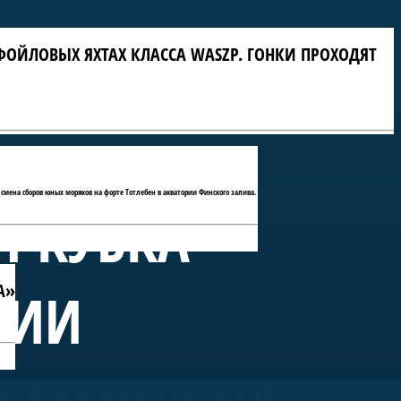
ФОЙЛОВЫХ ЯХТАХ КЛАССА WASZP. ГОНКИ ПРОХОДЯТ
 смена сборов юных моряков на форте Тотлебен в акватории Финского залива.
П КУБКА
А»
РИИ