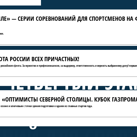
ЛЕ» — СЕРИИ СОРЕВНОВАНИЙ ДЛЯ СПОРТСМЕНОВ НА 
ми.
ТА РОССИИ ВСЕХ ПРИЧАСТНЫХ!
ю российского флота. За мужество и профессионализм, за выдержку, ответственность и верность выбранному делу! первая
 ЧЕТВЁРТЫЙ ЭТА
АТЫ «ОПТИМИСТЫ СЕВЕРНОЙ СТОЛИЦЫ. КУБОК ГАЗПРОМ
А КРЫЛЕ» — СЕ
сезоне и ключевым с точки зрения подготовки к одним из главных стартов года.