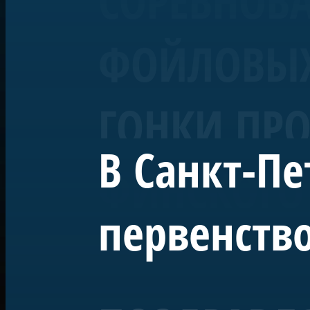
СОРЕВНОВ
ФОЙЛОВЫХ 
ГОНКИ ПРО
В Санкт-Пе
ФИНСКОГО
первенство