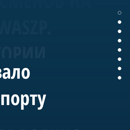
ТСМЕНОВ НА
WASZP.
ТОРИИ
вало
спорту