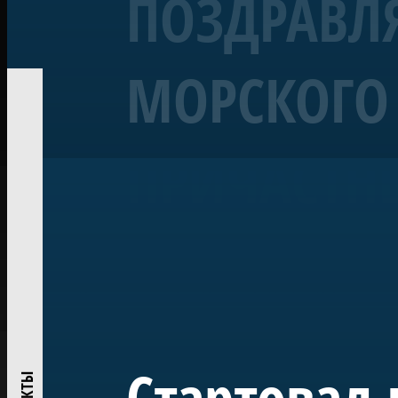
ПОЗДРАВЛЯ
МОРСКОГО 
Корабль «Полтава»
Линейный 54-пушечный ко
ПРИЧАСТН
Воссозданный корабль Петровской эпохи — один из 
«Полтава» была заложена в 2013 году на верфи Яхт-кл
ежегодно участвует в Главном Военно-морском пара
исследований и возрождения традиций деревянного
Проект реализован при поддержке ПАО «Газпром» по
центром большого музейного комплекса в Лахте — на
истории России.
Стартовал 