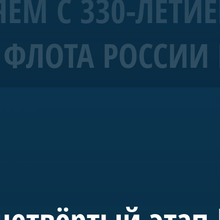
ЕМ С 330-ЛЕТИ
ФЛОТА РОССИИ 
рабль 4 ранга «Полтава»
ЫХ!
морских символов Санкт-Петербурга.
уба Санкт-Петербурга и спущена на воду в мае 2018-го. С 20
де в акватории Невы. Строительство потребовало масштабн
 судостроения.
 инициативе председателя правления А.Б. Миллера. В буд
учного, культурного и педагогического пространства, пос
четвёртый этап