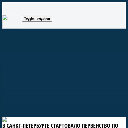
Toggle navigation
В САНКТ-ПЕТЕРБУРГЕ СТАРТОВАЛО ПЕРВЕНСТВО ПО