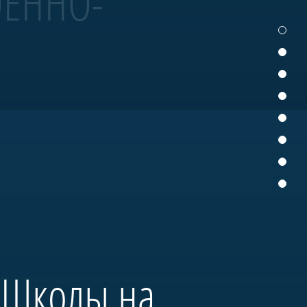
ОЕННО-
 участвует в Главном
деревянного судостроения.
нтром большого музейного
 «Школы на