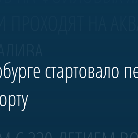
И ПРОХОДЯТ НА АК
АЛИВА.
рбурге стартовало п
орту