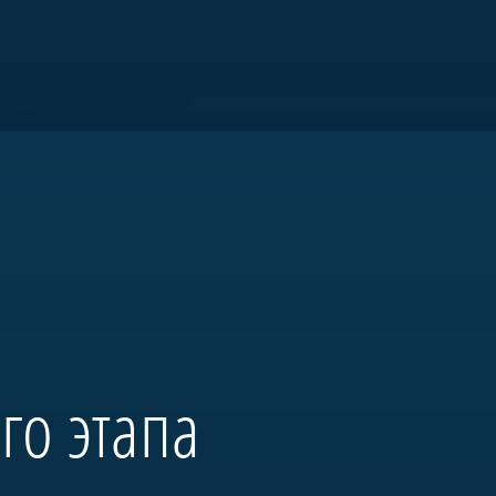
я «Морская
го этапа