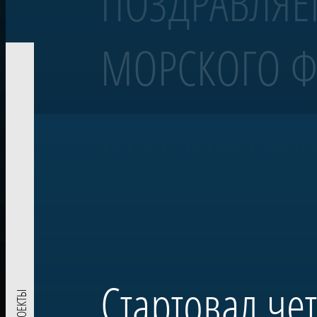
ПОЗДРАВЛЯЕ
МОРСКОГО Ф
Корабль «Полтава»
Линейный 54-пушечный корабль
ПРИЧАСТНЫХ
Воссозданный корабль Петровской эпохи — один из морских сим
«Полтава» была заложена в 2013 году на верфи Яхт-клуба Санкт-Пе
Военно-морском параде в акватории Невы. Строительство потре
Проект реализован при поддержке ПАО «Газпром» по инициативе
комплекса в Лахте — научного, культурного и педагогического п
Стартовал че