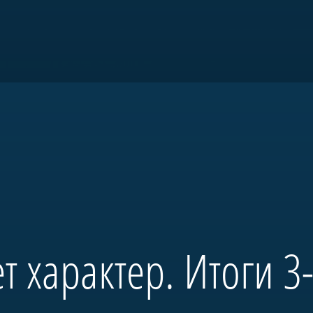
товки и патриотического воспитани
т характер. Итоги 3-