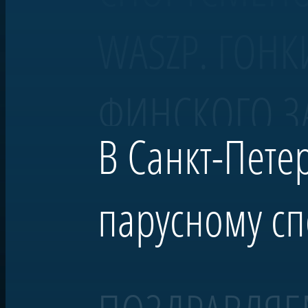
WASZP. ГОНК
ФИНСКОГО З
В Санкт-Пете
парусному сп