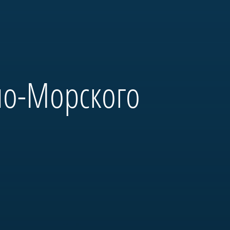
но-Морского
и выдающиеся моряки:
на Неве» и будет полностью
ым оборудованием. Его
м».