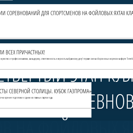
РИИ СОРЕВНОВАНИЙ ДЛЯ СПОРТСМЕНОВ НА ФОЙЛОВЫХ ЯХТАХ КЛА
И ВСЕХ ПРИЧАСТНЫХ!
За мужество и профессионализм, за выдержку, ответственность и верность выбранному делу! первая смена сборов юных моряков на форте Тотлеб
ЕТВЁРТЫЙ ЭТАП КУ
МИСТЫ СЕВЕРНОЙ СТОЛИЦЫ. КУБОК ГАЗПРОМА»
— СЕРИИ СОРЕВНО
чки зрения подготовки к одним из главных стартов года.
В НА ФОЙЛОВЫХ ЯХ