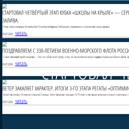
СТАРТОВАЛ ЧЕТВЁРТЫЙ ЭТАП КУБКА «ШКОЛЫ НА КРЫЛЕ» — СЕ
ЗАЛИВА.
Регату открыл командор Яхт-клуба Санкт-Петербурга Владимир Любомиров, обратившись к спортсменам перед стартами.
читать
29.07.2026
ПОЗДРАВЛЯЕМ С 330-ЛЕТИЕМ ВОЕННО-МОРСКОГО ФЛОТА РОССИ
1 июля стартовалаСпасибо морякам — тем, кто сейчас несёт службу, и тем, кто на протяжении веков создавал историю российского флота. 
СТАРТОВАЛ Ч
читать
26.07.2026
ВЕТЕР ЗАКАЛЯЕТ ХАРАКТЕР. ИТОГИ 3-ГО ЭТАПА РЕГАТЫ «ОПТИ
НА КРЫЛЕ» 
Третий этап регаты «Оптимисты Северной Столицы. Кубок Газпрома» проходил 18-19 июля и стал самым ветреным в сезоне и ключевым с то
читать
20.07.2026
СПОРТСМЕНО