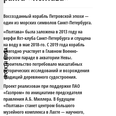
четвёртый
по
Воссозданный корабль Петровской эпохи —
этап Кубка
один из морских символов Санкт-Петербурга.
Поздравляем
«Полтава» была заложена в 2013 году на
парусному
верфи Яхт-клуба Санкт-Петербурга и спущена
на воду в мае 2018-го. С 2019 года корабль
«Школы на
ПРОЕКТЫ КЛУБА
ежегодно участвует в Главном Военно-
с 330-
морском параде в акватории Невы.
спорту
Строительство потребовало масштабных
крыле» —
исторических исследований и возрождения
традиций деревянного судостроения.
летием
Проект реализован при поддержке ПАО
Ветер
серии
«Газпром» по инициативе председателя
правления А.Б. Миллера. В будущем
Военно-
«Полтава» станет центром большого
музейного комплекса в Лахте — научного,