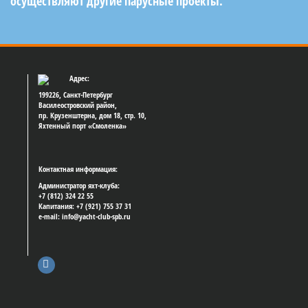
осуществляют другие парусные проекты.
Адрес:
199226, Санкт-Петербург
Василеостровский район,
пр. Крузенштерна, дом 18, стр. 10,
Яхтенный порт «Смоленка»
Контактная информация:
Администратор яхт-клуба:
+7 (812) 324 22 55
Капитания: +7 (921) 755 37 31
e-mail: info@yacht-club-spb.ru