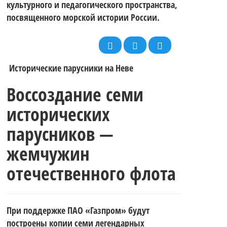
закаляет
соревнований
культурного и педагогического пространства,
Морского
посвященного морской истории России.
характер.
для
Флота
Исторические парусники на Неве
Итоги 3-го
Воссоздание семи
спортсменов
исторических
России всех
этапа
парусников —
на
жемчужин
причастных!
отечественного флота
регаты
фойловых
При поддержке ПАО «Газпром» будут
построены копии семи легендарных