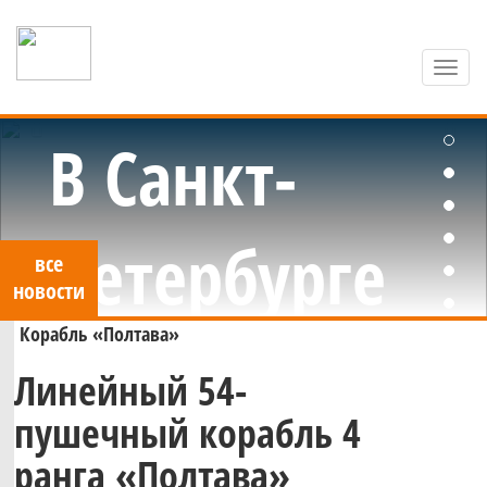
Toggl
navig
Яхт-клуб Санкт-Петербурга
В Санкт-
Петербурге
все
новости
Корабль «Полтава»
стартовало
Линейный 54-
Стартовал
пушечный корабль 4
первенство
ранга «Полтава»