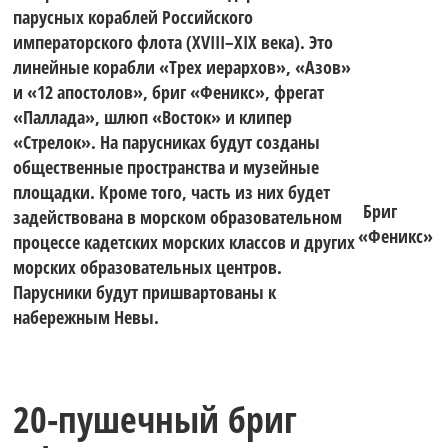
«Оптимисты
яхтах класса
парусных кораблей Российского
императорского флота (XVIII–XIX века). Это
линейные корабли «Трех иерархов», «Азов»
Северной
и «12 апостолов», бриг «Феникс», фрегат
WASZP.
«Паллада», шлюп «Восток» и клипер
«Стрелок». На парусниках будут созданы
Столицы.
общественные пространства и музейные
Гонки
площадки. Кроме того, часть из них будет
Бриг
задействована в морском образовательном
«Феникс»
процессе кадетских морских классов и других
Кубок
морских образовательных центров.
проходят на
Парусники будут пришвартованы к
набережным Невы.
Газпрома»
акватории
20-пушечный бриг