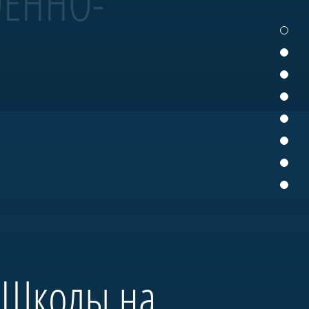
ОЕННО-
 участвует в Главном
деревянного судостроения.
нтром большого музейного
 «Школы на