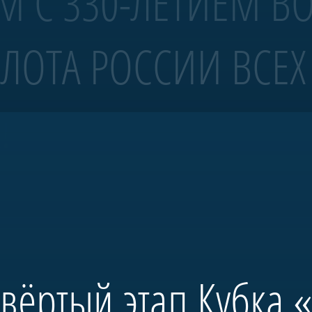
М С 330-ЛЕТИЕМ В
ЛОТА РОССИИ ВСЕХ
 4 ранга «Полтава»
!
волов Санкт-Петербурга.
тербурга и спущена на воду в мае 2018-го. С 2019 года корабль ежегодно
бовало масштабных исторических исследований и возрождения традиций 
 председателя правления А.Б. Миллера. В будущем «Полтава» станет це
ространства, посвященного морской истории России.
твёртый этап Кубка