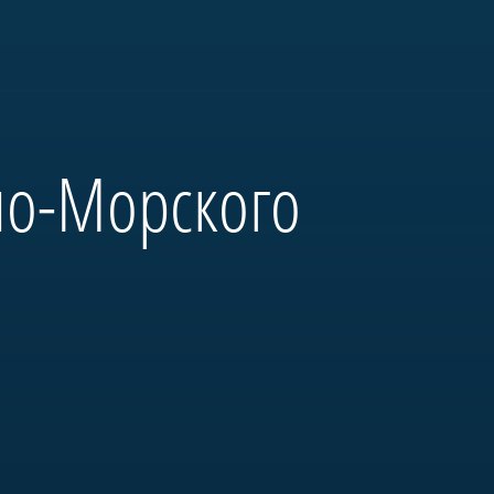
но-Морского
и выдающиеся моряки:
на Неве» и будет полностью
ым оборудованием. Его
м».