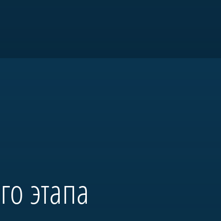
я «Морская
го этапа