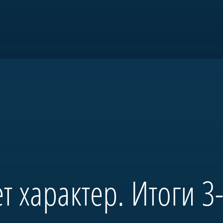
товки и патриотического воспитани
т характер. Итоги 3-