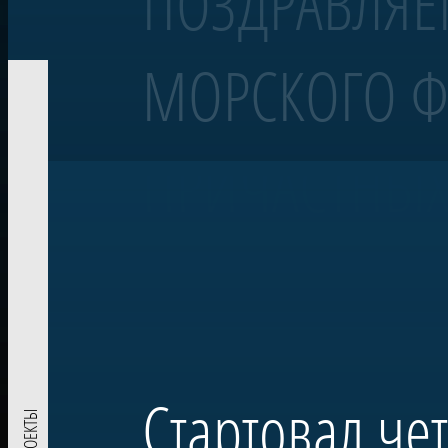
ПОЗДРАВЛЯЕ
МОРСКОГО Ф
Корабль «Полтава»
Линейный 54-пушечный корабль
ПРИЧАСТНЫХ
Воссозданный корабль Петровской эпохи — один из морских сим
«Полтава» была заложена в 2013 году на верфи Яхт-клуба Санкт-Пе
Военно-морском параде в акватории Невы. Строительство потре
Проект реализован при поддержке ПАО «Газпром» по инициативе
комплекса в Лахте — научного, культурного и педагогического п
Стартовал че