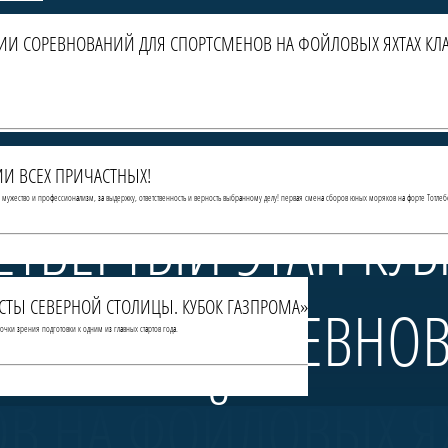
РИИ СОРЕВНОВАНИЙ ДЛЯ СПОРТСМЕНОВ НА ФОЙЛОВЫХ ЯХТАХ КЛА
И ВСЕХ ПРИЧАСТНЫХ!
За мужество и профессионализм, за выдержку, ответственность и верность выбранному делу! первая смена сборов юных моряков на форте Тотлеб
ЕТВЁРТЫЙ ЭТАП КУ
МИСТЫ СЕВЕРНОЙ СТОЛИЦЫ. КУБОК ГАЗПРОМА»
— СЕРИИ СОРЕВНО
чки зрения подготовки к одним из главных стартов года.
В НА ФОЙЛОВЫХ ЯХ