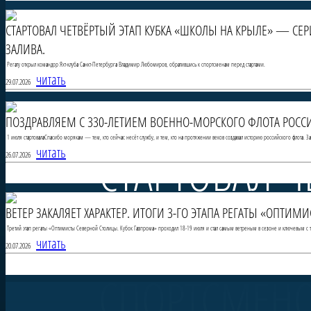
СТАРТОВАЛ ЧЕТВЁРТЫЙ ЭТАП КУБКА «ШКОЛЫ НА КРЫЛЕ» — СЕ
ЗАЛИВА.
Регату открыл командор Яхт-клуба Санкт-Петербурга Владимир Любомиров, обратившись к спортсменам перед стартами.
читать
29.07.2026
ПОЗДРАВЛЯЕМ С 330-ЛЕТИЕМ ВОЕННО-МОРСКОГО ФЛОТА РОССИ
1 июля стартовалаСпасибо морякам — тем, кто сейчас несёт службу, и тем, кто на протяжении веков создавал историю российского флота. 
СТАРТОВАЛ Ч
читать
26.07.2026
ВЕТЕР ЗАКАЛЯЕТ ХАРАКТЕР. ИТОГИ 3-ГО ЭТАПА РЕГАТЫ «ОПТИ
НА КРЫЛЕ» 
Третий этап регаты «Оптимисты Северной Столицы. Кубок Газпрома» проходил 18-19 июля и стал самым ветреным в сезоне и ключевым с то
читать
20.07.2026
СПОРТСМЕНО