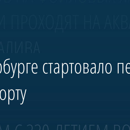
И ПРОХОДЯТ НА АК
АЛИВА.
рбурге стартовало п
орту