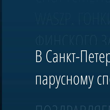
WASZP. ГОНК
ФИНСКОГО З
В Санкт-Пете
парусному сп