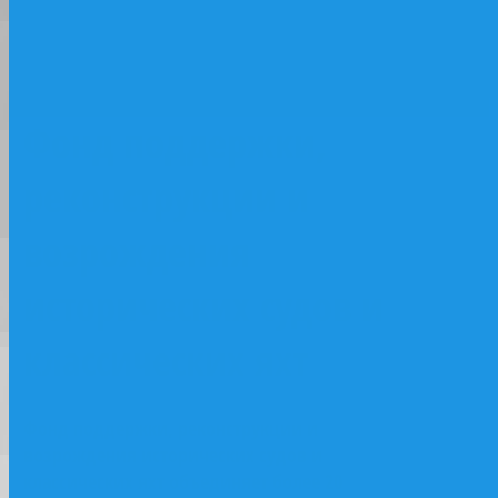
классических яхт
Фонд поддержки,
реконструкции и
возрождения
исторических судов и
классических яхт
Фонд поддержки, реконструкции и
возрождения исторических судов и
классических яхт объединяет более 20