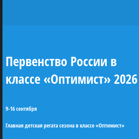
исторических
парусников —
жемчужин
отечественного
Первенство России в
флота
классе «Оптимист» 2026
При поддержке ПАО «Газпром» будут
построены копии семи легендарных
9-16 сентября
парусных кораблей Российского
императорского флота (XVIII–XIX века). Это
Главная детская регата сезона в классе «Оптимист»
линейные корабли «Трех иерархов»,
«Азов» и «12 апостолов», бриг «Феникс»,