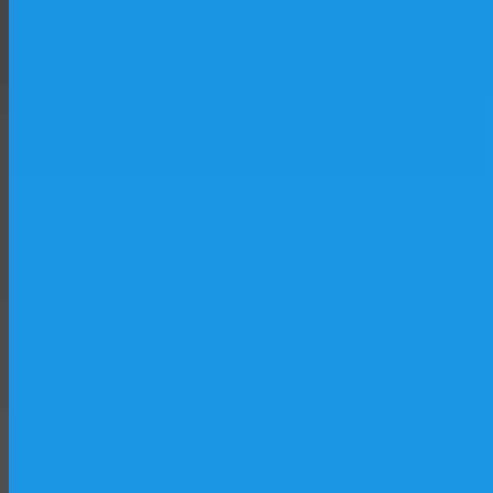
базе исторического парусника «Двенадцать
Апостолов»: лаборатории, практические
классы, программы начальной морской
Форт
подготовки. Второй — учебный флот и
Тотлебен
верфь как «живая лаборатория»: практика
на действующих судах, участие в
строительстве и ремонте. Третий —
практический центр на форте «Тотлебен»,
максимально приближенный к условиям
реальной морской службы. Вместе три
элемента обеспечивают последовательный
путь от первых шагов в море до
осознанного выбора морской профессии.
Форт Тотлебен