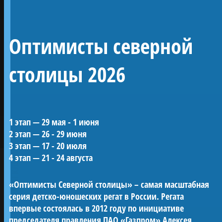
Линейный 54-
Оптимисты северной
пушечный корабль 4
ранга «Полтава»
столицы 2026
Воссозданный корабль Петровской эпохи —
1 этап — 29 мая - 1 июня
один из морских символов Санкт-
2 этап — 26 - 29 июня
Петербурга.
3 этап — 17 - 20 июля
«Полтава» была заложена в 2013 году на
ПРОЕКТЫ КЛУБА
4 этап — 21 - 24 августа
верфи Яхт-клуба Санкт-Петербурга и
спущена на воду в мае 2018-го. С 2019 года
«Оптимисты Северной столицы» – самая масштабная
корабль ежегодно участвует в Главном
серия детско-юношеских регат в России. Регата
Военно-морском параде в акватории Невы.
впервые состоялась в 2012 году по инициативе
Строительство потребовало масштабных
председателя правления ПАО «Газпром» Алексея