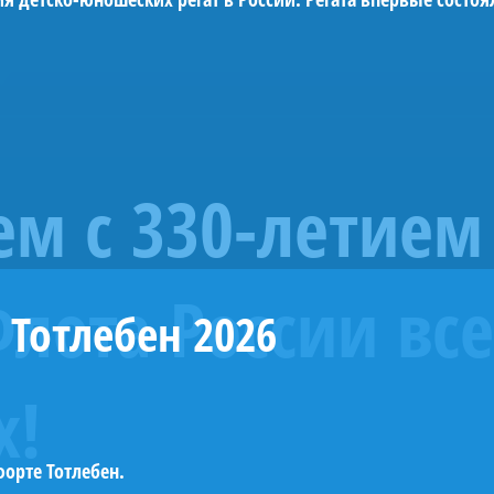
»
м с 330-летием
лота России все
 Тотлебен 2026
х!
орте Тотлебен.