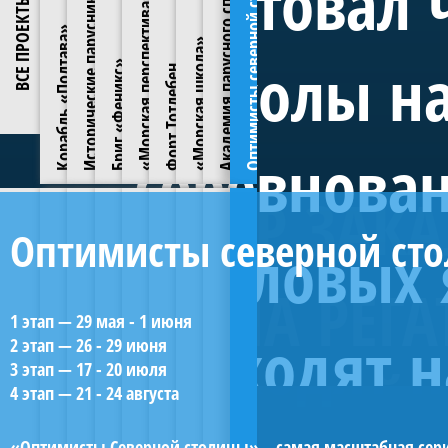
Исторические парусники на Неве
Оптимисты северной столицы
Стартовал 
Академия парусного спорта
морскому
Морская
«Морская перспектива»
обязательством
ВСЕ ПРОЕКТЫ
ПАО
в
—
клуба
делу
программа
по
«Газпром»
Кронштадте
один
Санкт-
Корабль «Полтава»
для
объединяет
восстановлению
будут
«Морская школа»
в
из
Петербурга
тех,
«Школы на
три
объекта
построены
Бриг «Феникс»
1809
морских
основана
Форт Тотлебен
кто
ключевых
культурного
копии
году.
символов
в
хочет
элемента.
наследия
семи
В
Санкт-
2010
изучить
Первый
федерального
легендарных
разные
Петербурга.
году
навигацию,
—
значения.
парусных
годы
соревнован
«Полтава»
(до
лоцию,
многофункциональный
На
кораблей
на
была
2012
метеорологию,
учебный
средства
Российского
нём
заложена
гг.
ВЕТЕР ЗАКА
устройство
центр
клуба
императорского
служили
в
—
судов
на
ведутся
флота
выдающиеся
Оптимисты северной сто
2013
спортклуб
и
базе
фойловых я
научно-
(XVIII–
Линейный
Воссоздание
20-
Центр
Форт
Программа
Академия
Оптимисты с
моряки:
году
«Парусник»).
морские
исторического
исследовательские
XIX
Лазарев,
на
За
традиции,
парусника
54-
семи
пушечный
начальной
работы
Тотлебен
обучения
Парусного
Серия детско-юно
ЭТАПА РЕГ
века).
Нахимов,
верфи
годы
а
«Двенадцать
и
Академией парус
Это
Новосильский,
Яхт-
работы
пушечный
исторических
бриг
морской
С
морскому
Спорта
также
1 этап — 29 мая - 1 июня
Апостолов»:
устраняются
начинающих и опы
линейные
Владимир
клуба
Академия
проходят н
2021
принимать
лаборатории,
последствия
Для многих из ни
2 этап — 26 - 29 июня
корабли
корабль
парусников
Даль.
«Феникс»
подготовки
делу
Яхт-
Санкт-
парусного
года
участие
практические
многолетнего
успеху в спорте.
«Трех
3 этап — 17 - 20 июля
Строящийся
Петербурга
спорта
СЕВЕРНОЙ 
форт
в
классы,
запустения.
детским соревнов
4
—
Бриг
и
«Морская
клуба
иерархов»,
«Феникс»
4 этап — 21 - 24 августа
и
ЯКСПб
«Тотлебен»
соревнованиях
программы
Форт
«Феникс»
«Азов»
станет
спущена
стала
находится
ранга
жемчужин
патриотического
и
школа»
Санкт-
начальной
открыт
—
и
первым
на
одной
в
морских
морской
для
копия
«Оптимисты Северной столицы» – самая масштабная серия 