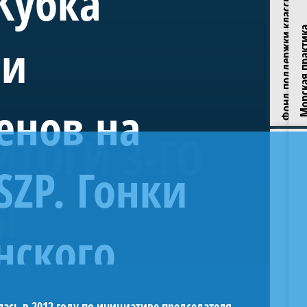
Фонд поддержки классических яхт
Кубка
Морская пр
ии
енов на
ИТОГИ 3-ГО
ZP. Гонки
ок Газпрома» проводится Яхт-клубом Санкт-Петербурга и
Ы
. Традиционно в этапах серии принимают участие сотни
нского
 Кубок Газпрома» послужил надежным стартом к большому
ицы. Кубок Газпрома» является самым крупным в России
К
ась в 2012 году по инициативе председателя