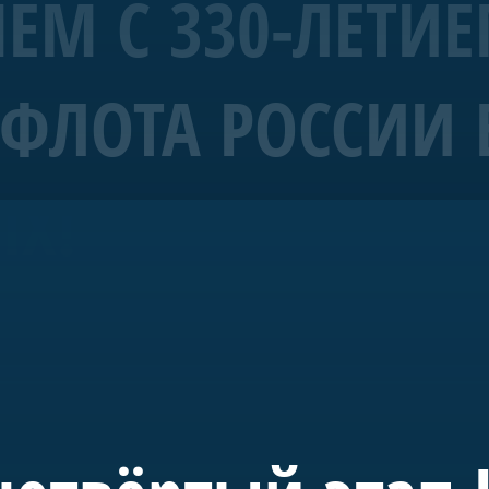
ЕМ С 330-ЛЕТИЕ
ФЛОТА РОССИИ 
еверной столицы
ЫХ!
шеских соревнований «Оптимисты Северной Столицы. Куб
ного спорта при поддержке ПАО «Газпром» с 2012 года
тных юниоров всех парусных школ и секций города.
х успех в соревнованиях «Оптимисты Северной Столицы —
 На сегодняшний день серия «Оптимисты Северной стол
анием.