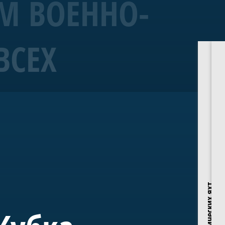
М ВОЕННО-
ВСЕХ
ок Газпрома» проводится Яхт-клубом Санкт-Петербурга и
. Традиционно в этапах серии принимают участие сотни
 Кубок Газпрома» послужил надежным стартом к большому
ицы. Кубок Газпрома» является самым крупным в России