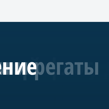
Санкт-Пете
профориен
лебен
 морскому 
ский флот
спорт
и и регаты
ение