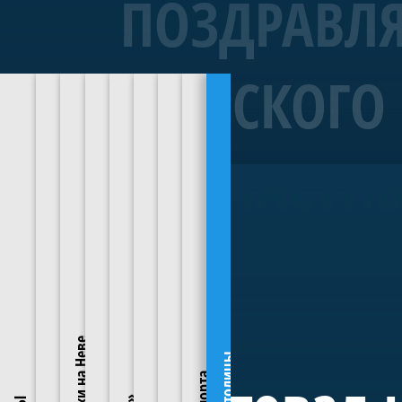
ПОЗДРАВЛЯ
МОРСКОГО 
Линейный
Воссоздание
20-
Центр
Форт
Программа
Академия
Оптимисты с
ПРИЧАСТН
54-
семи
пушечный
начальной
Тотлебен
обучения
Парусного
Серия детско-юно
Академией парус
пушечный
исторических
бриг
морской
С
морскому
Спорта
начинающих и опы
2021
Для многих из ни
корабль
парусников
«Феникс»
подготовки
делу
Яхт-
года
успеху в спорте.
форт
детским соревнов
4
—
Бриг
и
«Морская
клуба
«Тотлебен»
«Феникс»
находится
ранга
жемчужин
патриотического
школа»
Санкт-
—
в
копия
«Полтава»
отечественного
воспитания
«Морская
Петербурга
аренде
одноименного
школа»
у
корабля
Воссозданный
флота
«Морская
Детская
—
ЯКСПб
Балтийского
корабль
парусная
программа
—
При
перспектива»
флота,
Петровской
школа
обучения
с
поддержке
заложенного
эпохи
Яхт-