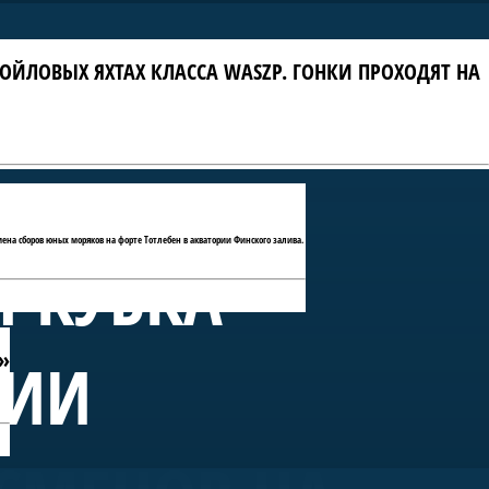
ОЙЛОВЫХ ЯХТАХ КЛАССА WASZP. ГОНКИ ПРОХОДЯТ НА
мена сборов юных моряков на форте Тотлебен в акватории Финского залива.
П КУБКА
»
РИИ