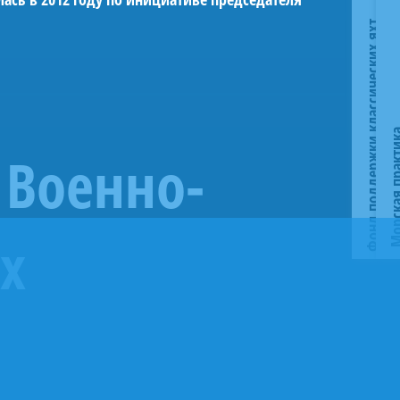
Фонд поддержки классических яхт
Морская пр
 Военно-
х