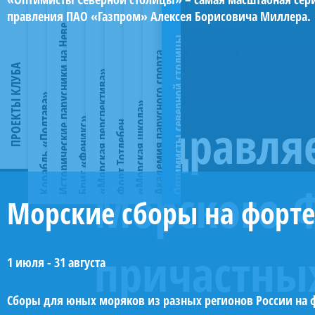
залива.
«12
из
воду
«Полтава»
отечественного
воспитания
«Морская
из
Петербурга
аренде
походах.
подготовки.
всех,
одноименного
апостолов»,
ГАЗПРОМА
правления ПАО «Газпром» Алексея Борисовича Миллера.
семи
в
школа»
ведущих
у
Спортсмены
Второй
кто
корабля
Воссозданный
бриг
флота
«Морская
Детская
Исторические парусники на Неве
судов
мае
—
парусных
ЯКСПб
«Морской
—
хочет
Балтийского
корабль
«Феникс»,
парусная
Оптимисты северной столицы
проекта
2018-
программа
школ
—
школы»
При
учебный
перспектива»
прикоснуться
флота,
Петровской
фрегат
школа
Академия парусного спорта
«Исторические
го.
обучения
страны.
с
тренируются
поддержке
флот
к
заложенного
ПРОЕКТЫ КЛУБА
эпохи
«Паллада»,
Яхт-
парусники
С
морскому
На
Морская
«Морская перспектива»
обязательством
на
ПАО
и
живому
в
—
шлюп
клуба
на
2019
делу
пике
программа
по
капитанских
«Газпром»
верфь
памятнику
Кронштадте
один
«Восток»
Санкт-
Корабль «Полтава»
Неве»
года
для
в
объединяет
восстановлению
гичках
будут
«Морская школа»
как
защитникам
в
из
и
Петербурга
и
корабль
тех,
ней
три
объекта
—
Поздравляе
построены
«живая
Бриг «Феникс»
Ленинграда.
1809
морских
клипер
основана
Форт Тотлебен
будет
ежегодно
кто
занимались
ключевых
культурного
парусно-
копии
лаборатория»:
С
году.
символов
«Стрелок».
в
полностью
участвует
хочет
более
элемента.
наследия
гребных
семи
практика
2025
В
Санкт-
На
2010
соответствовать
в
изучить
500
Первый
федерального
шлюпках
легендарных
на
года
разные
Петербурга.
парусниках
году
историческому
Главном
навигацию,
спортсменов.
—
значения.
длиной
парусных
действующих
здесь
годы
«Полтава»
будут
(до
облику
Морского Ф
Военно-
лоцию,
Благодаря
многофункциональный
На
12
кораблей
судах,
проводятся
на
была
созданы
2012
брига.
Морские сборы на форте
морском
метеорологию,
работе
учебный
средства
метров.
Российского
участие
летние
нём
заложена
общественные
гг.
При
параде
устройство
Академии
центр
клуба
Многие
императорского
в
сборы
служили
в
пространства
—
этом
в
судов
в
на
ведутся
выпускники
флота
строительстве
совместно
выдающиеся
2013
и
спортклуб
«Феникс»
акватории
и
нашем
базе
научно-
впоследствии
(XVIII–
и
причастны
с
моряки:
году
музейные
«Парусник»).
будет
Невы.
морские
городе
исторического
исследовательские
поступают
1 июля - 31 августа
XIX
ремонте.
Молодёжной
Лазарев,
на
площадки.
За
оснащён
Строительство
традиции,
значительно
парусника
работы
в
века).
Третий
Морской
Нахимов,
верфи
Кроме
годы
современными
потребовало
а
увеличилось
«Двенадцать
и
морские
Это
—
Лигой
Новосильский,
Яхт-
того,
работы
инженерными
масштабных
также
количество
Сборы для юных моряков из разных регионов России на ф
Апостолов»:
устраняются
вузы
линейные
практический
при
Владимир
клуба
часть
Академия
системами
исторических
принимать
занимающихся