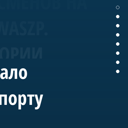
СМЕНОВ НА
WASZP.
ТОРИИ
вало
порту