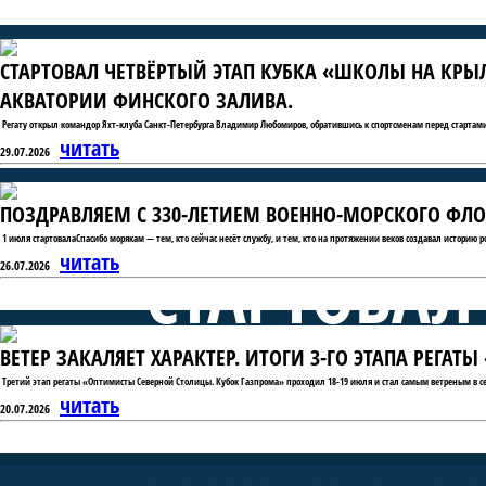
СТАРТОВАЛ ЧЕТВЁРТЫЙ ЭТАП КУБКА «ШКОЛЫ НА КРЫ
АКВАТОРИИ ФИНСКОГО ЗАЛИВА.
Регату открыл командор Яхт-клуба Санкт-Петербурга Владимир Любомиров, обратившись к спортсменам перед стартами
читать
29.07.2026
ПОЗДРАВЛЯЕМ С 330-ЛЕТИЕМ ВОЕННО-МОРСКОГО ФЛО
1 июля стартовалаСпасибо морякам — тем, кто сейчас несёт службу, и тем, кто на протяжении веков создавал историю 
СТАРТОВАЛ
читать
26.07.2026
ВЕТЕР ЗАКАЛЯЕТ ХАРАКТЕР. ИТОГИ 3-ГО ЭТАПА РЕГА
«ШКОЛЫ Н
Третий этап регаты «Оптимисты Северной Столицы. Кубок Газпрома» проходил 18-19 июля и стал самым ветреным в се
читать
20.07.2026