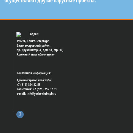
осуществляют другие парусные проекты.
Адрес:
199226, Санкт-Петербург
Василеостровский район,
пр. Крузенштерна, дом 18, стр. 10,
Яхтенный порт «Смоленка»
Контактная информация:
Администратор яхт-клуба:
+7 (812) 324 22 55
Капитания: +7 (921) 755 37 31
e-mail: info@yacht-club-spb.ru