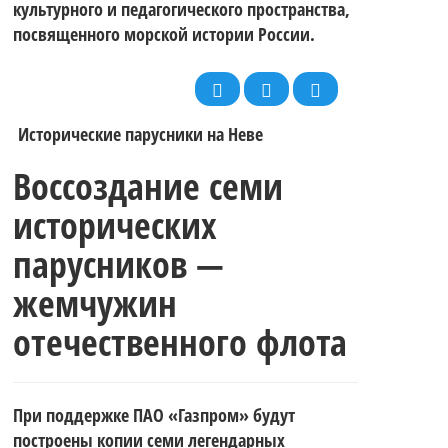
закаляет
соревнований
культурного и педагогического пространства,
Морского
посвященного морской истории России.
характер.
для
Флота
Исторические парусники на Неве
Итоги 3-го
Воссоздание семи
спортсменов
исторических
России всех
этапа
парусников —
на
жемчужин
причастных!
отечественного флота
регаты
фойловых
При поддержке ПАО «Газпром» будут
построены копии семи легендарных