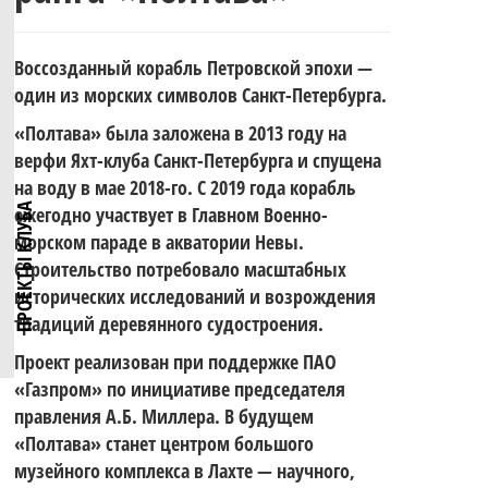
четвёртый
по
Воссозданный корабль Петровской эпохи —
этап Кубка
один из морских символов Санкт-Петербурга.
Поздравляем
«Полтава» была заложена в 2013 году на
парусному
верфи Яхт-клуба Санкт-Петербурга и спущена
на воду в мае 2018-го. С 2019 года корабль
«Школы на
ПРОЕКТЫ КЛУБА
ежегодно участвует в Главном Военно-
с 330-
морском параде в акватории Невы.
спорту
Строительство потребовало масштабных
крыле» —
исторических исследований и возрождения
традиций деревянного судостроения.
летием
Проект реализован при поддержке ПАО
Ветер
серии
«Газпром» по инициативе председателя
правления А.Б. Миллера. В будущем
Военно-
«Полтава» станет центром большого
музейного комплекса в Лахте — научного,