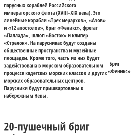
«Оптимисты
яхтах класса
парусных кораблей Российского
императорского флота (XVIII–XIX века). Это
линейные корабли «Трех иерархов», «Азов»
Северной
и «12 апостолов», бриг «Феникс», фрегат
WASZP.
«Паллада», шлюп «Восток» и клипер
«Стрелок». На парусниках будут созданы
Столицы.
общественные пространства и музейные
Гонки
площадки. Кроме того, часть из них будет
Бриг
задействована в морском образовательном
«Феникс»
процессе кадетских морских классов и других
Кубок
морских образовательных центров.
проходят на
Парусники будут пришвартованы к
набережным Невы.
Газпрома»
акватории
20-пушечный бриг