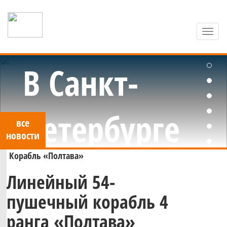
Toggl
navig
Яхт-клуб Санкт-Петербурга
В Санкт-
Петербурге
все
новости
Корабль «Полтава»
стартовало
Линейный 54-
Стартовал
пушечный корабль 4
первенство
ранга «Полтава»