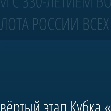
М С 330-ЛЕТИЕМ В
ЛОТА РОССИИ ВСЕХ
 4 ранга «Полтава»
!
волов Санкт-Петербурга.
тербурга и спущена на воду в мае 2018-го. С 2019 года корабль ежегодно
бовало масштабных исторических исследований и возрождения традиций 
 председателя правления А.Б. Миллера. В будущем «Полтава» станет це
ространства, посвященного морской истории России.
твёртый этап Кубка