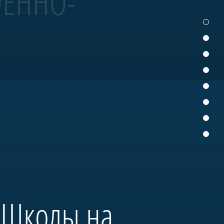
ОЕННО-
 участвует в Главном
деревянного судостроения.
нтром большого музейного
 «Школы на