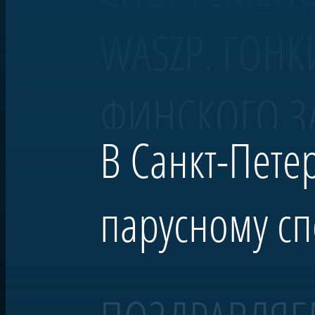
WASZP. ГОНК
ФИНСКОГО З
В Санкт-Пете
парусному сп