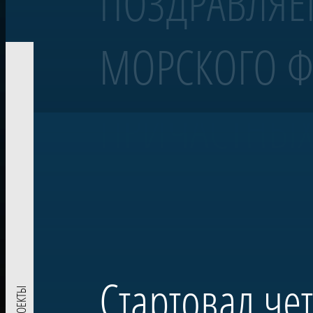
ПОЗДРАВЛЯЕ
МОРСКОГО Ф
Корабль «Полтава»
Линейный 54-пушечный корабль
ПРИЧАСТНЫХ
Воссозданный корабль Петровской эпохи — один из морских сим
«Полтава» была заложена в 2013 году на верфи Яхт-клуба Санкт-Пе
Военно-морском параде в акватории Невы. Строительство потре
Проект реализован при поддержке ПАО «Газпром» по инициативе
комплекса в Лахте — научного, культурного и педагогического п
Стартовал че