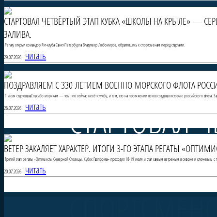
СТАРТОВАЛ ЧЕТВЁРТЫЙ ЭТАП КУБКА «ШКОЛЫ НА КРЫЛЕ» — СЕ
ЗАЛИВА.
Регату открыл командор Яхт-клуба Санкт-Петербурга Владимир Любомиров, обратившись к спортсменам перед стартами.
читать
29.07.2026
ПОЗДРАВЛЯЕМ С 330-ЛЕТИЕМ ВОЕННО-МОРСКОГО ФЛОТА РОССИ
1 июля стартовалаСпасибо морякам — тем, кто сейчас несёт службу, и тем, кто на протяжении веков создавал историю российского флота. 
СТАРТОВАЛ Ч
читать
26.07.2026
ВЕТЕР ЗАКАЛЯЕТ ХАРАКТЕР. ИТОГИ 3-ГО ЭТАПА РЕГАТЫ «ОПТИ
НА КРЫЛЕ» 
Третий этап регаты «Оптимисты Северной Столицы. Кубок Газпрома» проходил 18-19 июля и стал самым ветреным в сезоне и ключевым с то
читать
20.07.2026
СПОРТСМЕНО