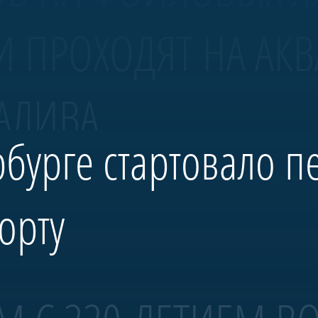
И ПРОХОДЯТ НА АК
АЛИВА.
рбурге стартовало п
орту