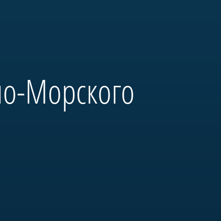
но-Морского
и выдающиеся моряки:
на Неве» и будет полностью
ым оборудованием. Его
м».