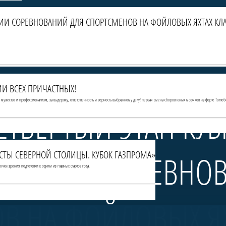
РИИ СОРЕВНОВАНИЙ ДЛЯ СПОРТСМЕНОВ НА ФОЙЛОВЫХ ЯХТАХ КЛА
И ВСЕХ ПРИЧАСТНЫХ!
За мужество и профессионализм, за выдержку, ответственность и верность выбранному делу! первая смена сборов юных моряков на форте Тотлеб
ЕТВЁРТЫЙ ЭТАП КУ
МИСТЫ СЕВЕРНОЙ СТОЛИЦЫ. КУБОК ГАЗПРОМА»
— СЕРИИ СОРЕВНО
чки зрения подготовки к одним из главных стартов года.
В НА ФОЙЛОВЫХ ЯХ