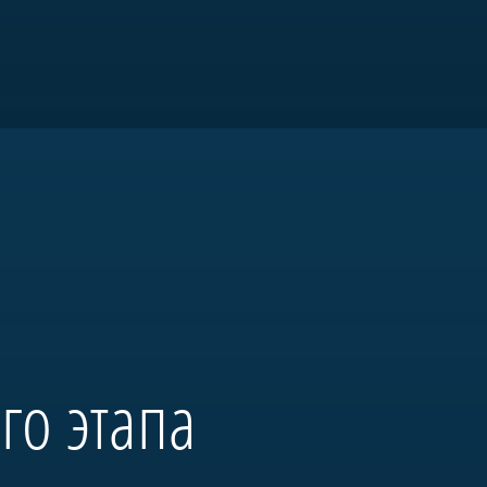
я «Морская
го этапа