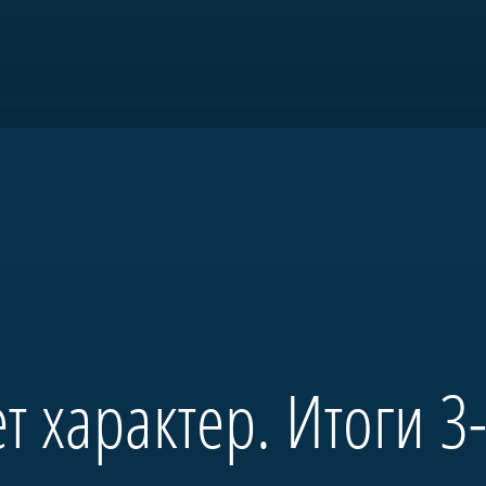
товки и патриотического воспитани
т характер. Итоги 3-