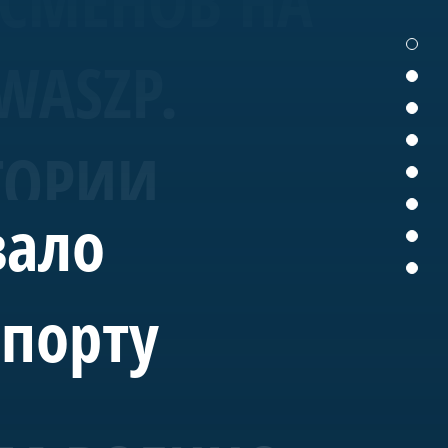
ТСМЕНОВ НА
WASZP.
ТОРИИ
вало
спорту