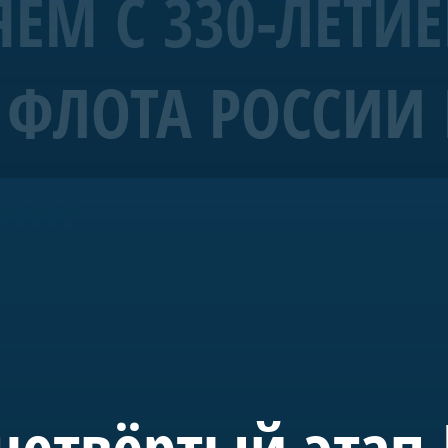
ЕМ С 330-ЛЕТИ
ФЛОТА РОССИИ 
рабль 4 ранга «Полтава»
ЫХ!
морских символов Санкт-Петербурга.
уба Санкт-Петербурга и спущена на воду в мае 2018-го. С 20
де в акватории Невы. Строительство потребовало масштабн
 судостроения.
 инициативе председателя правления А.Б. Миллера. В буд
учного, культурного и педагогического пространства, пос
четвёртый этап