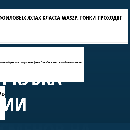
ФОЙЛОВЫХ ЯХТАХ КЛАССА WASZP. ГОНКИ ПРОХОДЯТ
 смена сборов юных моряков на форте Тотлебен в акватории Финского залива.
П КУБКА
А»
РИИ