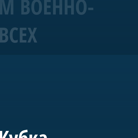
ЕМ ВОЕННО-
ВСЕХ
19 года корабль
ых исторических
ущем «Полтава» станет
вященного морской
 Кубка