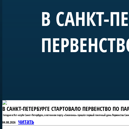
В САНКТ-П
ПЕРВЕНСТВ
В САНКТ-ПЕТЕРБУРГЕ СТАРТОВАЛО ПЕРВЕНСТВО ПО П
Сегодня в Яхт-клубе Санкт-Петербурга, в яхтенном порту «Смоленка» прошёл первый гоночный день Первенства Санк
читать
04.08.2026