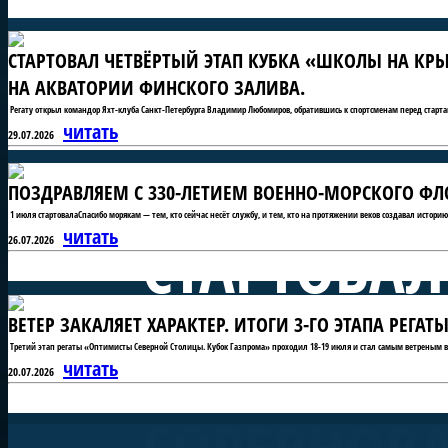
СТАРТОВАЛ ЧЕТВЁРТЫЙ ЭТАП КУБКА «ШКОЛЫ НА КРЫ
НА АКВАТОРИИ ФИНСКОГО ЗАЛИВА.
Регату открыл командор Яхт-клуба Санкт-Петербурга Владимир Любомиров, обратившись к спортсменам перед старта
читать
29.07.2026
ПОЗДРАВЛЯЕМ С 330-ЛЕТИЕМ ВОЕННО-МОРСКОГО ФЛО
1 июля стартовалаСпасибо морякам — тем, кто сейчас несёт службу, и тем, кто на протяжении веков создавал истори
СТАРТОВАЛ
читать
26.07.2026
ВЕТЕР ЗАКАЛЯЕТ ХАРАКТЕР. ИТОГИ 3-ГО ЭТАПА РЕГ
«ШКОЛЫ Н
Третий этап регаты «Оптимисты Северной Столицы. Кубок Газпрома» проходил 18-19 июля и стал самым ветреным в 
читать
20.07.2026