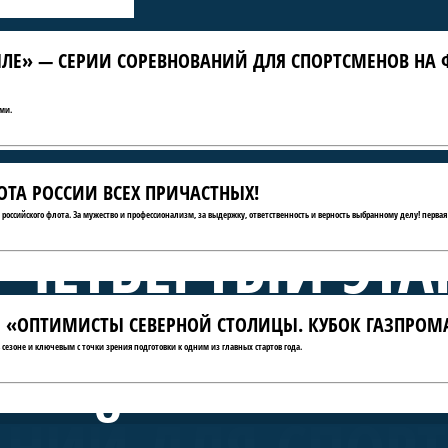
ЛЕ» — СЕРИИ СОРЕВНОВАНИЙ ДЛЯ СПОРТСМЕНОВ НА 
ми.
ТА РОССИИ ВСЕХ ПРИЧАСТНЫХ!
ю российского флота. За мужество и профессионализм, за выдержку, ответственность и верность выбранному делу! первая
 ЧЕТВЁРТЫЙ ЭТА
АТЫ «ОПТИМИСТЫ СЕВЕРНОЙ СТОЛИЦЫ. КУБОК ГАЗПРОМ
А КРЫЛЕ» — СЕ
сезоне и ключевым с точки зрения подготовки к одним из главных стартов года.