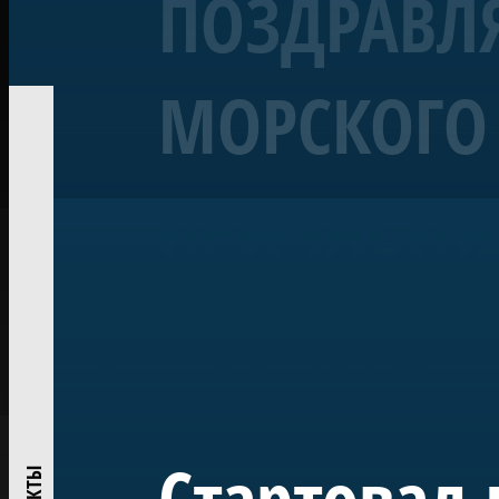
ПОЗДРАВЛЯ
МОРСКОГО 
Корабль «Полтава»
Линейный 54-пушечный ко
ПРИЧАСТН
Воссозданный корабль Петровской эпохи — один из 
«Полтава» была заложена в 2013 году на верфи Яхт-кл
ежегодно участвует в Главном Военно-морском пара
исследований и возрождения традиций деревянного
Проект реализован при поддержке ПАО «Газпром» по
центром большого музейного комплекса в Лахте — на
истории России.
Стартовал 