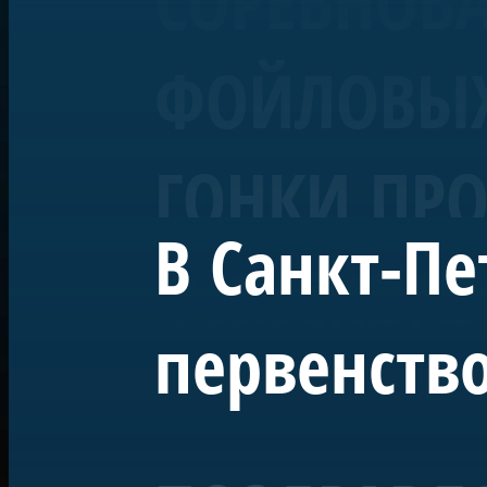
СОРЕВНОВ
ФОЙЛОВЫХ 
ГОНКИ ПРО
В Санкт-Пе
ФИНСКОГО
первенство