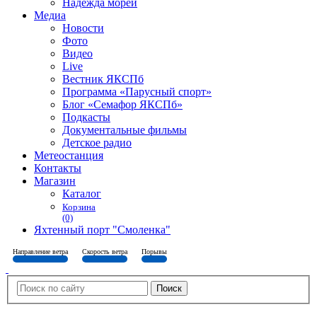
Надежда морей
Медиа
Новости
Фото
Видео
Live
Вестник ЯКСПб
Программа «Парусный спорт»
Блог «Семафор ЯКСПб»
Подкасты
Документальные фильмы
Детское радио
Метеостанция
Контакты
Магазин
Каталог
Корзина
(0)
Яхтенный порт "Смоленка"
Направление ветра
Скорость ветра
Порывы