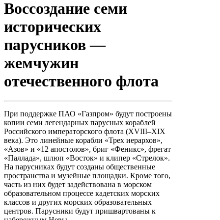
Воссоздание семи
исторических
парусников —
жемчужин
отечественного флота
При поддержке ПАО «Газпром» будут построены
копии семи легендарных парусных кораблей
Российского императорского флота (XVIII–XIX
века). Это линейные корабли «Трех иерархов»,
«Азов» и «12 апостолов», бриг «Феникс», фрегат
«Паллада», шлюп «Восток» и клипер «Стрелок».
На парусниках будут созданы общественные
пространства и музейные площадки. Кроме того,
часть из них будет задействована в морском
образовательном процессе кадетских морских
классов и других морских образовательных
центров. Парусники будут пришвартованы к
набережным Невы.