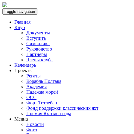
Toggle navigation
Главная
Клуб
Документы
Вступить
Символика
Руководство
Партнеры
Члены клуба
Календарь
Проекты
Регаты
Корабль Полтава
Академия
Надежда морей
ОСС
Форт Тотлебен
Фонд поддержки классических яхт
Премия Яхтсмен года
Медиа
Новости
Фото