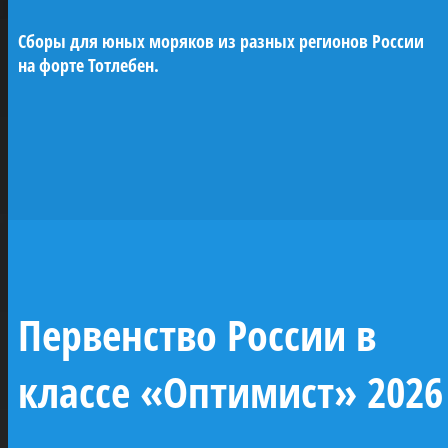
Сборы для юных моряков из разных регионов России
Исторические парусники на Неве
на форте Тотлебен.
Воссоздание семи
исторических
парусников —
жемчужин
отечественного
Первенство России в
флота
классе «Оптимист» 2026