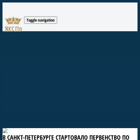
Toggle navigation
В САНКТ-ПЕТЕРБУРГЕ СТАРТОВАЛО ПЕРВЕНСТВО ПО