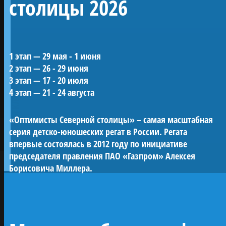
ранга «Полтава»
столицы 2026
Воссозданный корабль Петровской эпохи —
1 этап — 29 мая - 1 июня
один из морских символов Санкт-
2 этап — 26 - 29 июня
Петербурга.
3 этап — 17 - 20 июля
«Полтава» была заложена в 2013 году на
ПРОЕКТЫ КЛУБА
4 этап — 21 - 24 августа
верфи Яхт-клуба Санкт-Петербурга и
спущена на воду в мае 2018-го. С 2019 года
«Оптимисты Северной столицы» – самая масштабная
корабль ежегодно участвует в Главном
серия детско-юношеских регат в России. Регата
Военно-морском параде в акватории Невы.
впервые состоялась в 2012 году по инициативе
Строительство потребовало масштабных
председателя правления ПАО «Газпром» Алексея
исторических исследований и
Борисовича Миллера.
возрождения традиций деревянного
судостроения.
Проект реализован при поддержке ПАО
«Газпром» по инициативе председателя