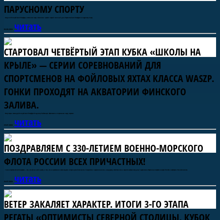
ПАРУСНОМУ СПОРТУ
Сегодня в Яхт-клубе Санкт-Петербурга, в яхтенном порту «Смоленка» прошёл первый гоночный день Первенства Санкт-Петербурга по парусному спорту.
читать
04.08.2026
СТАРТОВАЛ ЧЕТВЁРТЫЙ ЭТАП КУБКА «ШКОЛЫ НА
КРЫЛЕ» — СЕРИИ СОРЕВНОВАНИЙ ДЛЯ
СПОРТСМЕНОВ НА ФОЙЛОВЫХ ЯХТАХ КЛАССА WASZP.
ГОНКИ ПРОХОДЯТ НА АКВАТОРИИ ФИНСКОГО
ЗАЛИВА.
Регату открыл командор Яхт-клуба Санкт-Петербурга Владимир Любомиров, обратившись к спортсменам перед стартами.
читать
29.07.2026
Яхт-клуб Санкт-Петербурга
Морская профориентация
Форт Тотлебен
Обучение морскому делу
Исторический флот
Детский спорт
Фестивали и регаты
Судостроение
ПОЗДРАВЛЯЕМ С 330-ЛЕТИЕМ ВОЕННО-МОРСКОГО
ФЛОТА РОССИИ ВСЕХ ПРИЧАСТНЫХ!
1 июля стартовалаСпасибо морякам — тем, кто сейчас несёт службу, и тем, кто на протяжении веков создавал историю российского флота. За мужество и профессионализм, за выдержку, ответственность и верность выбранному делу! первая смена сборов юных моряков на форте Тотлебен в акватории Финского залива.
читать
26.07.2026
ВЕТЕР ЗАКАЛЯЕТ ХАРАКТЕР. ИТОГИ 3-ГО ЭТАПА
РЕГАТЫ «ОПТИМИСТЫ СЕВЕРНОЙ СТОЛИЦЫ. КУБОК