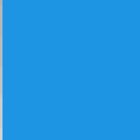
реконструкции и
возрождения
исторических судов и
классических яхт
Фонд поддержки, реконструкции и
возрождения исторических судов и
классических яхт объединяет более 20
судов, представляющих разные эпохи
отечественного парусного флота: копия
ботика Петра I, первая железная яхта
Российской Империи «Утеха», шхуна
«Надежда» (1912 г. постройки), гафельный
куттер «Лукулл», капитанские гички. Это