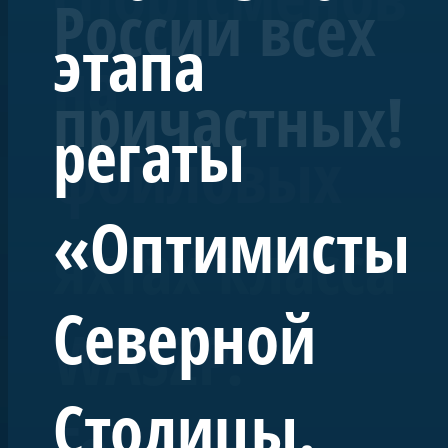
России всех
образовательных центров. Парусники будут
АКВАТОРИИ
этапа
пришвартованы к набережным Невы.
на
причастных!
ФИНСКОГО
регаты
фойловых
20-пушечный бриг
«Феникс»
ЗАЛИВА.
«Оптимисты
яхтах класса
Бриг «Феникс» — копия одноименного
Северной
корабля Балтийского флота, заложенного в
WASZP.
Кронштадте в 1809 году. В разные годы на
нём служили выдающиеся моряки:
Лазарев, Нахимов, Новосильский,
«Морская
Столицы.
Владимир Даль. Строящийся «Феникс»
станет первым из семи судов проекта