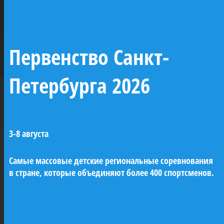
морских классов и других морских
образовательных центров. Парусники будут
пришвартованы к набережным Невы.
Первенство Санкт-
Петербурга 2026
20-пушечный бриг
«Феникс»
3-8 августа
Бриг «Феникс» — копия одноименного
Самые массовые детские региональные соревнования
корабля Балтийского флота, заложенного в
в стране, которые объединяют более 400 спортсменов.
Кронштадте в 1809 году. В разные годы на
нём служили выдающиеся моряки:
Лазарев, Нахимов, Новосильский,
«Морская
Владимир Даль. Строящийся «Феникс»