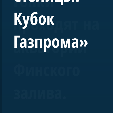
Гонки
«Исторические парусники на Неве» и будет
полностью соответствовать историческому
Кубок
проходят на
облику брига. При этом «Феникс» будет
оснащён современными инженерными
системами и навигационным
Газпрома»
оборудованием. Его назначение — учебный
акватории
ходовой парусник для кадетских морских
классов и школ юнг. Строительство ведётся
при поддержке ПАО «Газпром».
Финского
перспектива»
залива.
Центр начальной
морской подготовки
и патриотического