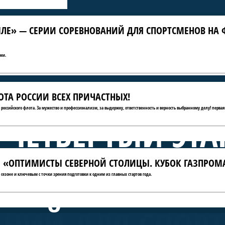
ЛЕ» — СЕРИИ СОРЕВНОВАНИЙ ДЛЯ СПОРТСМЕНОВ НА 
ми.
ТА РОССИИ ВСЕХ ПРИЧАСТНЫХ!
ю российского флота. За мужество и профессионализм, за выдержку, ответственность и верность выбранному делу! первая
 ЧЕТВЁРТЫЙ ЭТА
АТЫ «ОПТИМИСТЫ СЕВЕРНОЙ СТОЛИЦЫ. КУБОК ГАЗПРОМ
А КРЫЛЕ» — СЕ
сезоне и ключевым с точки зрения подготовки к одним из главных стартов года.