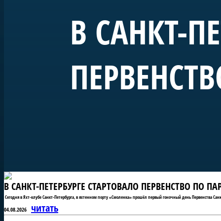
В САНКТ-П
ПЕРВЕНСТВ
В САНКТ-ПЕТЕРБУРГЕ СТАРТОВАЛО ПЕРВЕНСТВО ПО П
Сегодня в Яхт-клубе Санкт-Петербурга, в яхтенном порту «Смоленка» прошёл первый гоночный день Первенства Санк
читать
04.08.2026