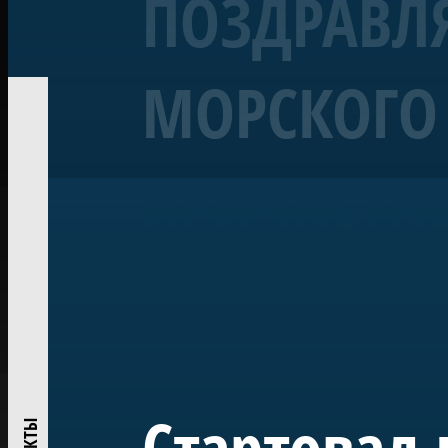
ПОЗДРАВЛЯ
МОРСКОГО 
Корабль «Полтава»
Линейный 54-пушечный ко
ПРИЧАСТН
Воссозданный корабль Петровской эпохи — один из 
«Полтава» была заложена в 2013 году на верфи Яхт-кл
ежегодно участвует в Главном Военно-морском пара
исследований и возрождения традиций деревянного
Проект реализован при поддержке ПАО «Газпром» по
центром большого музейного комплекса в Лахте — на
истории России.
Стартовал 