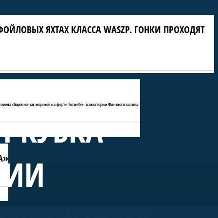
ФОЙЛОВЫХ ЯХТАХ КЛАССА WASZP. ГОНКИ ПРОХОДЯТ
 смена сборов юных моряков на форте Тотлебен в акватории Финского залива.
П КУБКА
А»
РИИ