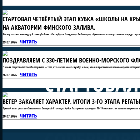
СТАРТОВАЛ ЧЕТВЁРТЫЙ ЭТАП КУБКА «ШКОЛЫ НА КРЫ
НА АКВАТОРИИ ФИНСКОГО ЗАЛИВА.
Регату открыл командор Яхт-клуба Санкт-Петербурга Владимир Любомиров, обратившись к спортсменам перед старта
читать
29.07.2026
ПОЗДРАВЛЯЕМ С 330-ЛЕТИЕМ ВОЕННО-МОРСКОГО ФЛО
1 июля стартовалаСпасибо морякам — тем, кто сейчас несёт службу, и тем, кто на протяжении веков создавал истори
СТАРТОВАЛ
читать
26.07.2026
ВЕТЕР ЗАКАЛЯЕТ ХАРАКТЕР. ИТОГИ 3-ГО ЭТАПА РЕГ
«ШКОЛЫ Н
Третий этап регаты «Оптимисты Северной Столицы. Кубок Газпрома» проходил 18-19 июля и стал самым ветреным в 
читать
20.07.2026