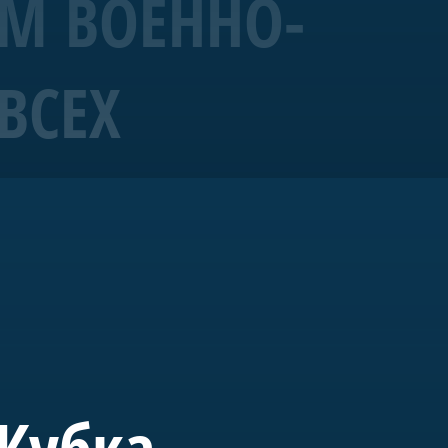
ЕМ ВОЕННО-
ВСЕХ
19 года корабль
ых исторических
ущем «Полтава» станет
вященного морской
 Кубка