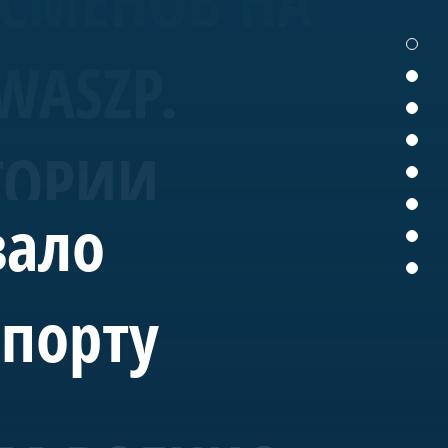
ТСМЕНОВ НА
WASZP.
ТОРИИ
вало
спорту