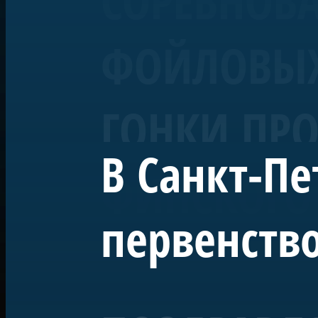
СОРЕВНОВ
ФОЙЛОВЫХ 
ГОНКИ ПРО
В Санкт-Пе
ФИНСКОГО
первенство