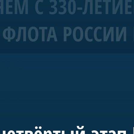
ЕМ С 330-ЛЕТИ
ФЛОТА РОССИИ 
рабль 4 ранга «Полтава»
ЫХ!
морских символов Санкт-Петербурга.
уба Санкт-Петербурга и спущена на воду в мае 2018-го. С 20
де в акватории Невы. Строительство потребовало масштабн
 судостроения.
 инициативе председателя правления А.Б. Миллера. В буд
учного, культурного и педагогического пространства, пос
четвёртый этап