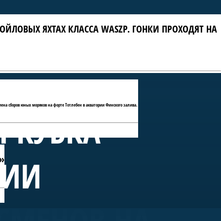
ОЙЛОВЫХ ЯХТАХ КЛАССА WASZP. ГОНКИ ПРОХОДЯТ НА
мена сборов юных моряков на форте Тотлебен в акватории Финского залива.
П КУБКА
»
РИИ
СМЕНОВ НА