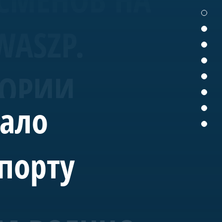
WASZP.
ТОРИИ
вало
порту