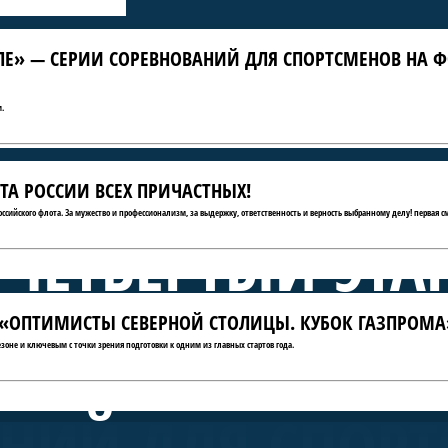
ЛЕ» — СЕРИИ СОРЕВНОВАНИЙ ДЛЯ СПОРТСМЕНОВ НА Ф
.
ТА РОССИИ ВСЕХ ПРИЧАСТНЫХ!
российского флота. За мужество и профессионализм, за выдержку, ответственность и верность выбранному делу! первая с
 ЧЕТВЁРТЫЙ ЭТА
ТЫ «ОПТИМИСТЫ СЕВЕРНОЙ СТОЛИЦЫ. КУБОК ГАЗПРОМА
А КРЫЛЕ» — СЕ
зоне и ключевым с точки зрения подготовки к одним из главных стартов года.
НИЙ ДЛЯ СПОРТ