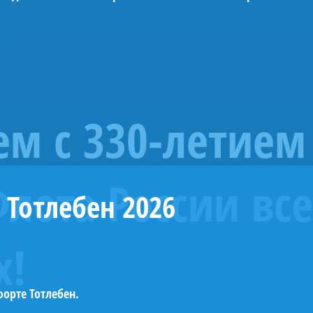
»
м с 330-летием
лота России все
 Тотлебен 2026
х!
орте Тотлебен.