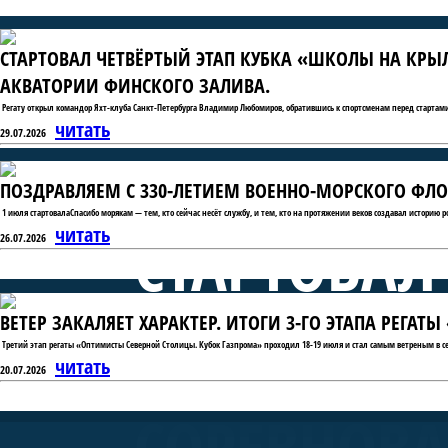
СТАРТОВАЛ ЧЕТВЁРТЫЙ ЭТАП КУБКА «ШКОЛЫ НА КРЫ
АКВАТОРИИ ФИНСКОГО ЗАЛИВА.
Регату открыл командор Яхт-клуба Санкт-Петербурга Владимир Любомиров, обратившись к спортсменам перед стартами
читать
29.07.2026
ПОЗДРАВЛЯЕМ С 330-ЛЕТИЕМ ВОЕННО-МОРСКОГО ФЛО
1 июля стартовалаСпасибо морякам — тем, кто сейчас несёт службу, и тем, кто на протяжении веков создавал историю 
СТАРТОВАЛ
читать
26.07.2026
ВЕТЕР ЗАКАЛЯЕТ ХАРАКТЕР. ИТОГИ 3-ГО ЭТАПА РЕГА
«ШКОЛЫ Н
Третий этап регаты «Оптимисты Северной Столицы. Кубок Газпрома» проходил 18-19 июля и стал самым ветреным в се
читать
20.07.2026
СОРЕВНОВА