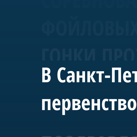
ФОЙЛОВЫХ 
ГОНКИ ПРО
В Санкт-Пе
ФИНСКОГО 
первенство