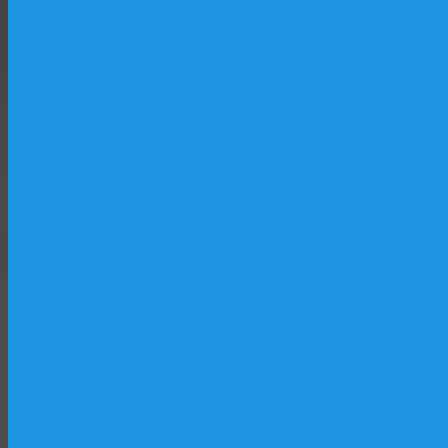
базе исторического парусника «Двенадцать
Апостолов»: лаборатории, практические
классы, программы начальной морской
Форт
подготовки. Второй — учебный флот и
Тотлебен
верфь как «живая лаборатория»: практика
на действующих судах, участие в
строительстве и ремонте. Третий —
практический центр на форте «Тотлебен»,
максимально приближенный к условиям
реальной морской службы. Вместе три
элемента обеспечивают последовательный
путь от первых шагов в море до
осознанного выбора морской профессии.
Форт Тотлебен