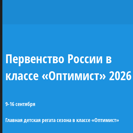
исторических
парусников —
жемчужин
отечественного
Первенство России в
флота
классе «Оптимист» 2026
При поддержке ПАО «Газпром» будут
построены копии семи легендарных
9-16 сентября
парусных кораблей Российского
императорского флота (XVIII–XIX века). Это
Главная детская регата сезона в классе «Оптимист»
линейные корабли «Трех иерархов»,
«Азов» и «12 апостолов», бриг «Феникс»,