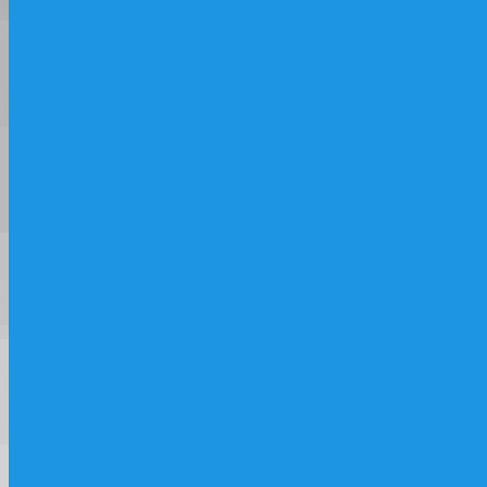
классических яхт
Фонд поддержки,
реконструкции и
возрождения
исторических судов и
классических яхт
Фонд поддержки, реконструкции и
возрождения исторических судов и
классических яхт объединяет более 20