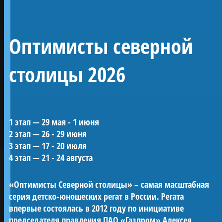
Линейный 54-
Оптимисты северной
пушечный корабль 4
ранга «Полтава»
столицы 2026
Воссозданный корабль Петровской эпохи —
1 этап — 29 мая - 1 июня
один из морских символов Санкт-
2 этап — 26 - 29 июня
Петербурга.
3 этап — 17 - 20 июля
«Полтава» была заложена в 2013 году на
ПРОЕКТЫ КЛУБА
4 этап — 21 - 24 августа
верфи Яхт-клуба Санкт-Петербурга и
спущена на воду в мае 2018-го. С 2019 года
«Оптимисты Северной столицы» – самая масштабная
корабль ежегодно участвует в Главном
серия детско-юношеских регат в России. Регата
Военно-морском параде в акватории Невы.
впервые состоялась в 2012 году по инициативе
Строительство потребовало масштабных
председателя правления ПАО «Газпром» Алексея