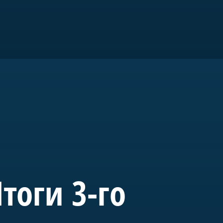
ром».
го
тоги 3-го