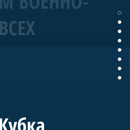
ЕМ ВОЕННО-
ВСЕХ
19 года корабль
ых исторических
ущем «Полтава» станет
вященного морской
 Кубка