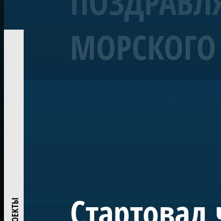
ПОЗДРАВЛЯ
МОРСКОГО 
Корабль «Полтава»
Линейный 54-пушечный ко
ПРИЧАСТН
Воссозданный корабль Петровской эпохи — один из 
«Полтава» была заложена в 2013 году на верфи Яхт-кл
ежегодно участвует в Главном Военно-морском пара
исследований и возрождения традиций деревянного
Проект реализован при поддержке ПАО «Газпром» по
центром большого музейного комплекса в Лахте — на
истории России.
Стартовал 