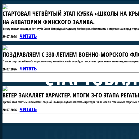
СТАРТОВАЛ ЧЕТВЁРТЫЙ ЭТАП КУБКА «ШКОЛЫ НА КРЫ
НА АКВАТОРИИ ФИНСКОГО ЗАЛИВА.
Регату открыл командор Яхт-клуба Санкт-Петербурга Владимир Любомиров, обратившись к спортсменам перед старта
читать
29.07.2026
ПОЗДРАВЛЯЕМ С 330-ЛЕТИЕМ ВОЕННО-МОРСКОГО ФЛО
1 июля стартовалаСпасибо морякам — тем, кто сейчас несёт службу, и тем, кто на протяжении веков создавал истори
СТАРТОВАЛ
читать
26.07.2026
ВЕТЕР ЗАКАЛЯЕТ ХАРАКТЕР. ИТОГИ 3-ГО ЭТАПА РЕГ
«ШКОЛЫ Н
Третий этап регаты «Оптимисты Северной Столицы. Кубок Газпрома» проходил 18-19 июля и стал самым ветреным в 
читать
20.07.2026
СОРЕВНОВ