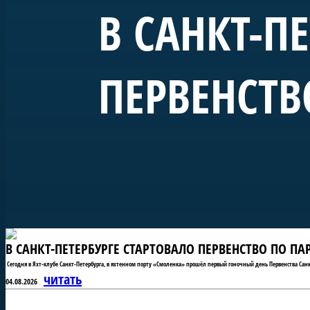
В САНКТ-П
ПЕРВЕНСТВ
В САНКТ-ПЕТЕРБУРГЕ СТАРТОВАЛО ПЕРВЕНСТВО ПО П
Сегодня в Яхт-клубе Санкт-Петербурга, в яхтенном порту «Смоленка» прошёл первый гоночный день Первенства Санк
читать
04.08.2026