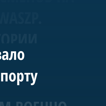
WASZP.
ТОРИИ
вало
спорту