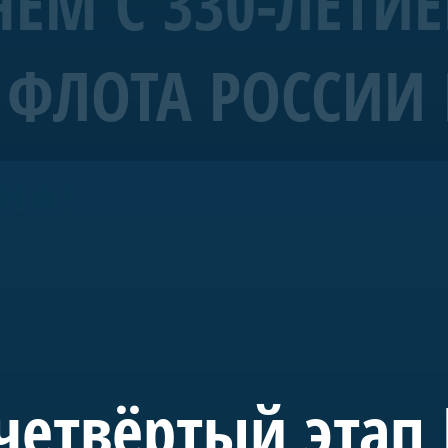
ЕМ С 330-ЛЕТИ
ФЛОТА РОССИИ 
рабль 4 ранга «Полтава»
ЫХ!
морских символов Санкт-Петербурга.
уба Санкт-Петербурга и спущена на воду в мае 2018-го. С 20
де в акватории Невы. Строительство потребовало масштабн
 судостроения.
 инициативе председателя правления А.Б. Миллера. В буд
учного, культурного и педагогического пространства, пос
четвёртый этап