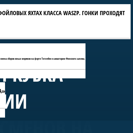
ФОЙЛОВЫХ ЯХТАХ КЛАССА WASZP. ГОНКИ ПРОХОДЯТ
 смена сборов юных моряков на форте Тотлебен в акватории Финского залива.
П КУБКА
А»
РИИ
ТСМЕНОВ НА