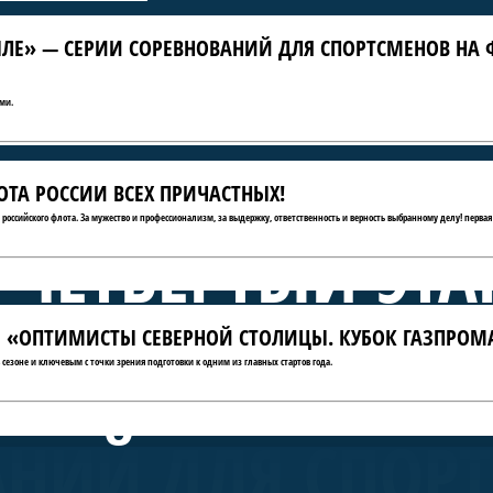
ЛЕ» — СЕРИИ СОРЕВНОВАНИЙ ДЛЯ СПОРТСМЕНОВ НА 
ми.
ТА РОССИИ ВСЕХ ПРИЧАСТНЫХ!
ю российского флота. За мужество и профессионализм, за выдержку, ответственность и верность выбранному делу! первая
 ЧЕТВЁРТЫЙ ЭТА
АТЫ «ОПТИМИСТЫ СЕВЕРНОЙ СТОЛИЦЫ. КУБОК ГАЗПРОМ
А КРЫЛЕ» — СЕ
сезоне и ключевым с точки зрения подготовки к одним из главных стартов года.
АНИЙ ДЛЯ СПОР