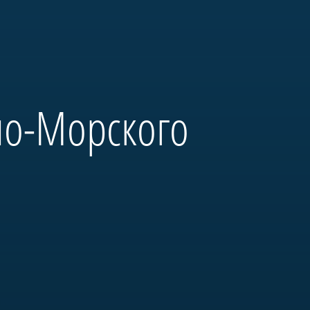
но-Морского
и выдающиеся моряки:
на Неве» и будет полностью
ым оборудованием. Его
м».