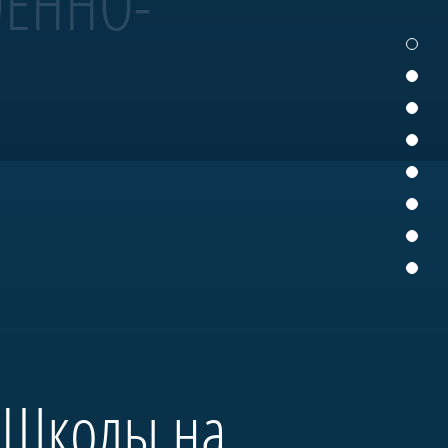
ОЕННО-
 участвует в Главном
деревянного судостроения.
нтром большого музейного
 «Школы на