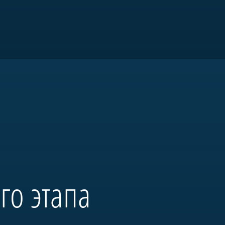
я «Морская
го этапа