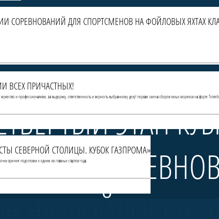
РИИ СОРЕВНОВАНИЙ ДЛЯ СПОРТСМЕНОВ НА ФОЙЛОВЫХ ЯХТАХ КЛА
И ВСЕХ ПРИЧАСТНЫХ!
За мужество и профессионализм, за выдержку, ответственность и верность выбранному делу! первая смена сборов юных моряков на форте Тотлеб
ЕТВЁРТЫЙ ЭТАП КУ
МИСТЫ СЕВЕРНОЙ СТОЛИЦЫ. КУБОК ГАЗПРОМА»
— СЕРИИ СОРЕВНО
чки зрения подготовки к одним из главных стартов года.
В НА ФОЙЛОВЫХ ЯХ