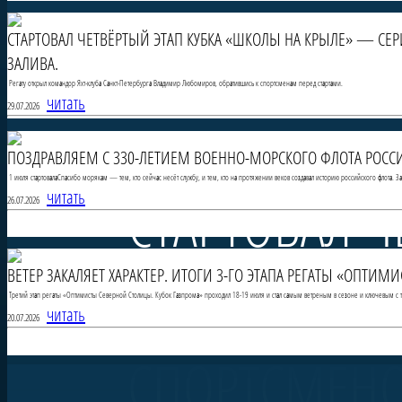
СТАРТОВАЛ ЧЕТВЁРТЫЙ ЭТАП КУБКА «ШКОЛЫ НА КРЫЛЕ» — СЕ
ЗАЛИВА.
Регату открыл командор Яхт-клуба Санкт-Петербурга Владимир Любомиров, обратившись к спортсменам перед стартами.
читать
29.07.2026
ПОЗДРАВЛЯЕМ С 330-ЛЕТИЕМ ВОЕННО-МОРСКОГО ФЛОТА РОССИ
1 июля стартовалаСпасибо морякам — тем, кто сейчас несёт службу, и тем, кто на протяжении веков создавал историю российского флота. 
СТАРТОВАЛ Ч
читать
26.07.2026
ВЕТЕР ЗАКАЛЯЕТ ХАРАКТЕР. ИТОГИ 3-ГО ЭТАПА РЕГАТЫ «ОПТИ
НА КРЫЛЕ» 
Третий этап регаты «Оптимисты Северной Столицы. Кубок Газпрома» проходил 18-19 июля и стал самым ветреным в сезоне и ключевым с то
читать
20.07.2026
СПОРТСМЕНО