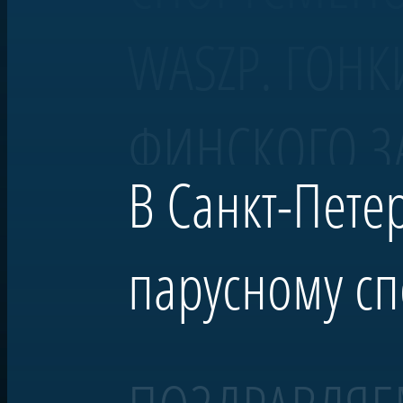
WASZP. ГОНК
ФИНСКОГО З
В Санкт-Пете
парусному сп