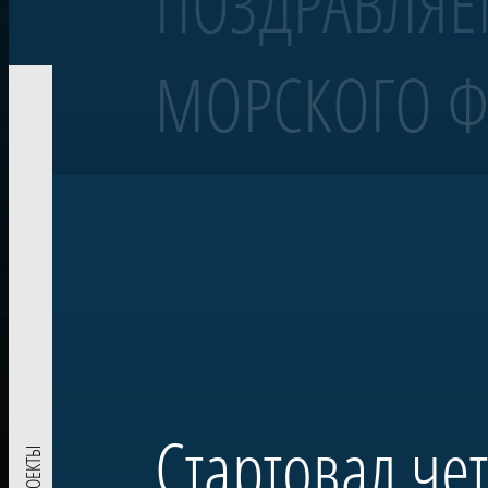
ПОЗДРАВЛЯЕ
МОРСКОГО Ф
Корабль «Полтава»
Линейный 54-пушечный корабль
ПРИЧАСТНЫХ
Воссозданный корабль Петровской эпохи — один из морских сим
«Полтава» была заложена в 2013 году на верфи Яхт-клуба Санкт-Пе
Военно-морском параде в акватории Невы. Строительство потре
Проект реализован при поддержке ПАО «Газпром» по инициативе
комплекса в Лахте — научного, культурного и педагогического п
Стартовал че