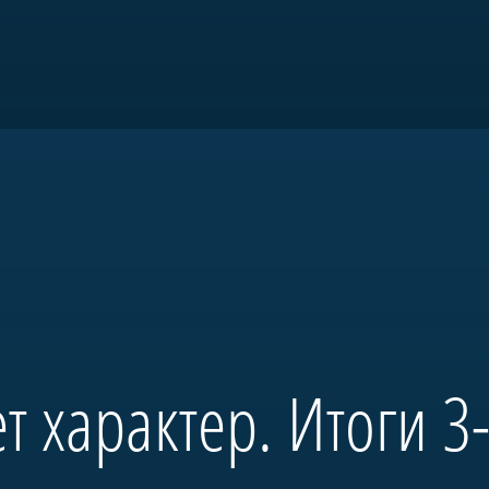
товки и патриотического воспитани
т характер. Итоги 3-