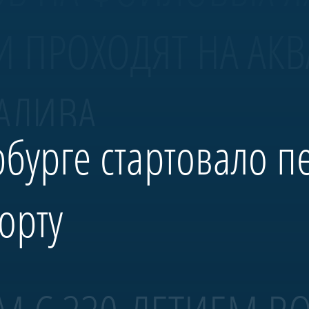
И ПРОХОДЯТ НА АК
АЛИВА.
рбурге стартовало п
орту