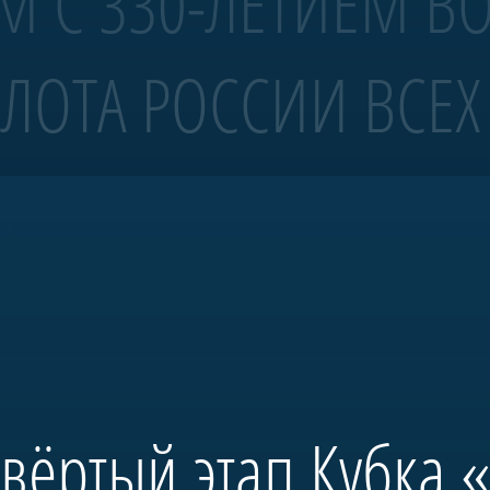
М С 330-ЛЕТИЕМ В
ЛОТА РОССИИ ВСЕХ
 4 ранга «Полтава»
!
волов Санкт-Петербурга.
тербурга и спущена на воду в мае 2018-го. С 2019 года корабль ежегодно
бовало масштабных исторических исследований и возрождения традиций 
 председателя правления А.Б. Миллера. В будущем «Полтава» станет це
ространства, посвященного морской истории России.
твёртый этап Кубка